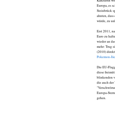
Kanzlerin wo
Europa, es s
Steinbrück s
ahnten, dass
würde, zu unk
Erst 2011, n
Euro zu halt
wieder an da
mehr: Trug s
(2010) direkt
Pokemon-Jä
Die EU-Flagg
diese freimü
blinkenden v
die auch der 
"Verschwörung
Europa-Stern
gehen.