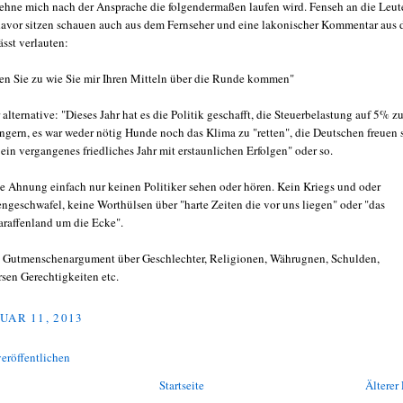
sehne mich nach der Ansprache die folgendermaßen laufen wird. Fenseh an die Leut
davor sitzen schauen auch aus dem Fernseher und eine lakonischer Kommentar aus
ässt verlauten:
en Sie zu wie Sie mir Ihren Mitteln über die Runde kommen"
 alternative: "Dieses Jahr hat es die Politik geschafft, die Steuerbelastung auf 5% z
ingern, es war weder nötig Hunde noch das Klima zu "retten", die Deutschen freuen 
 ein vergangenes friedliches Jahr mit erstaunlichen Erfolgen" oder so.
e Ahnung einfach nur keinen Politiker sehen oder hören. Kein Kriegs und oder
engeschwafel, keine Worthülsen über "harte Zeiten die vor uns liegen" oder "das
araffenland um die Ecke".
 Gutmenschenargument über Geschlechter, Religionen, Währugnen, Schulden,
rsen Gerechtigkeiten etc.
UAR 11, 2013
eröffentlichen
Startseite
Älterer 