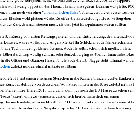
llte eine große Europäerin sein, visionär und zeichensetzend. 2008 aber kippelte
chien wohl wenig opportun, das Thema offensiv anzugehen. Lehman war pleite, P€€
prach zwar noch von einer "
amerikanischen Krise
", aber Leute, die es besser wussten
 diese Illusion wohl platzen würde. Zu offen die Entscheidung, wie es weitergehen
lar der Kurs, den man steuern muss, als dass jetzt Europafahnen wehen sollten.
ach Schnürung von ersten Rettungspaketen und der Entscheidung, den alternativlo
en, koste es, was es wolle, band Angela Merkel ihr Schicksal auch fahnentechnisch
s blaue Tuch mit den goldenen Sternen. Auch sie selbst schont sich modisch nicht
ie früher durchweg würdig schwarz oder dunkelrot, ging es über schimmerndes Blau
 in die Glitzer-und Glamour-Phase, für die auch die EU-Flagge steht: Einmal war da
ckchen
zuletzt golden, einmal glänzte es silbern.
e, die 2011 mit einem einsamen Sternchen in die Kamera blinzeln durfte, flankiert
tige Zurschaustellung von deutschem Wohlstand mitten in der Krise zuletzt mit ins 
ier Sternen. Die These „2013 wird dann wohl nur noch die EU-Flagge zu sehen sei
"Focus" zitiert, ohne zu vergessen, dass es sich hierbei sicherlich um einen
stheorie handele, ist so nicht haltbar: 2007 waren - links außen - bereits einmal f
e zu sehen. Also dürfte die Neujahrsansprache 2013 erst einmal in diese Richtung