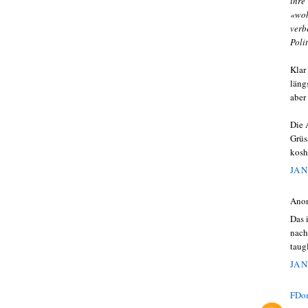
ihre
«woh
verb
Polit
Klar
läng
aber
Die 
Grüs
kosh
JAN
Ano
Das 
nach
taug
JAN
FDo