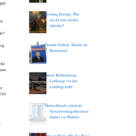
agge
Festung Europa: Wer
steckt nun wieder
ld
dahitler?
ht?
Fremde Federn: Hunde im
wig
Handstand
che
dann
Akute Bedrohnung:
Luftkrieg vor der
Landtagswahl
er
2010
,
Deutschlands schönste
Verschwörungstheorien:
Immer vor Wahlen
h
Ode an Putin: Wo das Böse