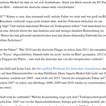
anzlerin Merkel im Amt ist, tut sich Sonderbares: Stück um Stück rutscht die EU-Fl
ins Bild – während die deutsche immer mehr verschwindet."
all?"? Könne es sein, dass niemand weiß, welche Fahne wo steht und wie groß im Bi
e Kanzlerin vielleicht sogar nicht einmal ahnt, welches Pokemon-Jäckchen sie zur
g trägt? Und warum manchmal Blumen im Vordergrund stehen? Und manchmal nic
gar eine Absicht hinter der mal dunklen und mal weniger dunklen Beleuchtung im
 Hinter der mal glitzernd optimistischen und mal düster dräuenden Farbwahl des e
nitten Jäckchens?
mit der Fahne? "War 2010 nur die deutsche Flagge zu sehen, kam 2011 die europäis
der "Focus" abgeschrieben. Damals habe sie noch "rechts im Bild" gestanden, 2012 
e Flaggen die Plätze – nun wird die deutsche fast von der europäischen verdeckt".
kein Geld und keine Lust, die
drei größten Probleme des deutschen Journalismus
, hi
ie auf dem Präsentiertteller vor dem Publikum. Denn Angela Merkel hält nicht seit 
rachen, sondern seit 2005 - und nicht seit 2011 "taucht die europäische Fahne auf"
r schon 2007 zu sehen, um allerdings 2008, 2009 und 2010 wieder zu verschwinden
ine oben).
haft wird da verkündet? Welche Inszenierung zeigt sich dort? Tiefenpsychologisc
ache klar: 2007 war vor der Staatsschuldenkrise, Europa galt als Erfolgsmodell, die