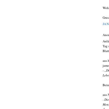
Woh
Grus
JAN
Ano
Anlä
Tag 
Blat
aus 
jame
- „D
Lebe
Bein
aus 
- Di
Mens