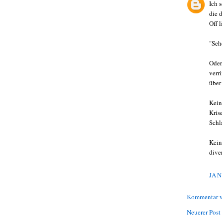
Ich 
die 
Off l
"Seh
Oder
verr
über
Kein
Kris
Schl
Kein
dive
JAN
Kommentar v
Neuerer Post