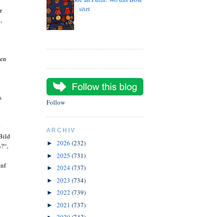
sitzt
r
,
sen
s
Follow
e
ARCHIV
Bild
2026
(232)
►
n?“,
2025
(731)
►
ünf
2024
(737)
►
2023
(734)
►
2022
(739)
►
2021
(737)
►