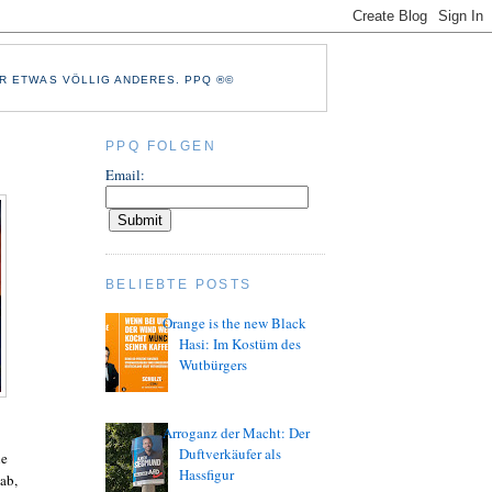
R ETWAS VÖLLIG ANDERES. PPQ ®©
PPQ FOLGEN
Email:
BELIEBTE POSTS
Orange is the new Black
Hasi: Im Kostüm des
Wutbürgers
Arroganz der Macht: Der
Duftverkäufer als
ie
Hassfigur
ab,