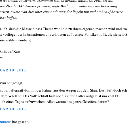
 Wiederwahl zu sichern. Ökonomen sollten deshalb aufhören, Politiker als
lwollende Diktatoren» zu sehen, sagte Buchanan. Wolle man die Regierung
essern, müsse man dies über eine Änderung der Regeln tun und nicht auf bessere
iker hoffen.
 auch, dass die Masse dieses Thema wohl nie zu ihrem eigenen machen wird und tro
st vorliegender Informationen unverdrossen auf bessere Politiker hofft, die sie selbs
 nie wählen würde :-)
Amis auf Kurs
se
UAR 10, 2013
nym hat gesagt…
ist halt alternativlos mit der Fahne, aus den Augen aus dem Sinn. Das läuft doch sc
 dem WK II so. Das Volk schlaft halt noch, ist doch alles aufgeleist um voll EU
lich eines Tages aufzuwachen. Allso warum das ganze Geseifere darum?
UAR 10, 2013
minicus
hat gesagt…