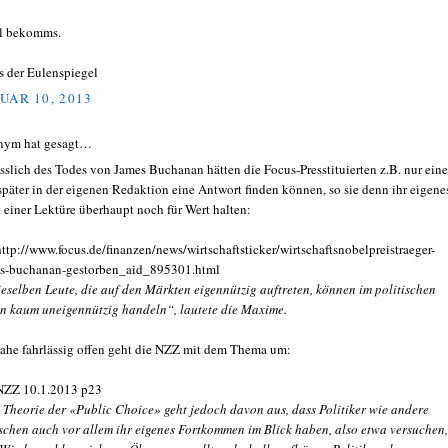
l bekomms.
s der Eulenspiegel
UAR 10, 2013
nym hat gesagt…
sslich des Todes von James Buchanan hätten die Focus-Presstituierten z.B. nur ein
später in der eigenen Redaktion eine Antwort finden können, so sie denn ihr eigene
t einer Lektüre überhaupt noch für Wert halten:
http://www.focus.de/finanzen/news/wirtschaftsticker/wirtschaftsnobelpreistraeger-
s-buchanan-gestorben_aid_895301.html
ieselben Leute, die auf den Märkten eigennützig auftreten, können im politischen
n kaum uneigennützig handeln“, lautete die Maxime.
ahe fahrlässig offen geht die NZZ mit dem Thema um:
NZZ 10.1.2013 p23
e Theorie der «Public Choice» geht jedoch davon aus, dass Politiker wie andere
chen auch vor allem ihr eigenes Fortkommen im Blick haben, also etwa versuchen,