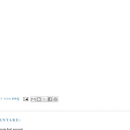
LT VON
PPQ
ENTARE:
nym hat gesagt…