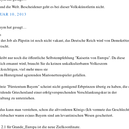
und die Welt. Bescheidener geht es bei dieser Volkskünstlerin nicht.
UAR 10, 2013
nym hat gesagt…
o
, der Job als Päpstin ist noch nicht vakant, das Deutsche Reich wird von Demokröte
eischt.
leibt nur noch die öffentliche Selbstempfehlung "Kaiserin von Europa". Da diese
rlich ernannt wird, braucht Sie da keinen unkalkulierbaren Volkeszorn
cksichtigen, viel mehr muss sie
im Hintergrund agierenden Marionettenspieler gefallen.
freie "Fürstentum Bayern" scheint nicht genügend Erbprinzen überig zu haben, die 
eidende Griechenland einer erfolgversprechenden Verschlankungskur in der
altung zu unterziehen.
das kann man verstehen, schon die altvorderen Königs (Ich vermute das Geschlecht
elsbacher waren es)aus Bayern sind am levantinischen Wesen gescheitert.
2.1 für Grande_Europa ist die neue Zielkoordinate.