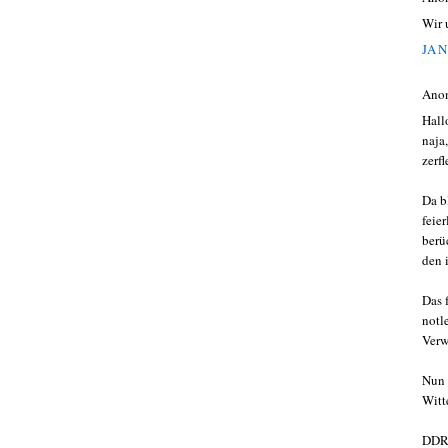
Wir 
JAN
Ano
Hall
naja
zerfl
Da b
feie
berü
den 
Das 
notl
Verw
Nun 
Witt
DDR 