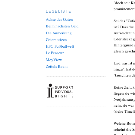
"doch seit K
prominenter 
LESELISTE
Achse des Guten
Sei das "Zuf
Beim nächsten Geld
ist? Dass di
Die Anmerkung
Aufzeichnun
Oder steckt 
Geiernotizen
Hintergrund?
HFC-Fußballwelt
gleich gesch
Le Penseur
MeyView
Und was ist 
Zettels Raum
hinzu", hat 
"tauschten di
Keine Zeit, 
liegen sie w
Neujahrsansp
nein, sie wa
(siehe Timel
Welche Botsc
scheint die S