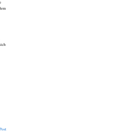
e
 dem
u
sich
Post