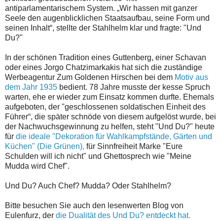
antiparlamentarischem System. „Wir hassen mit ganzer
Seele den augenblicklichen Staatsaufbau, seine Form und
seinen Inhalt“, stellte der Stahlhelm klar und fragte: "Und
Du?"
In der schönen Tradition eines Guttenberg, einer Schavan
oder eines Jorgo Chatzimarkakis hat sich die zuständige
Werbeagentur Zum Goldenen Hirschen bei dem
Motiv aus
dem Jahr 1935
bedient. 78 Jahre musste der kesse Spruch
warten, ehe er wieder zum Einsatz kommen durfte. Ehemals
aufgeboten, der "geschlossenen soldatischen Einheit des
Führer“, die später schnöde von diesem aufgelöst wurde, bei
der Nachwuchsgewinnung zu helfen, steht "Und Du?" heute
für
die ideale "Dekoration für Wahlkampfstände, Gärten und
Küchen" (Die Grünen),
für Sinnfreiheit Marke "Eure
Schulden will ich nicht" und Ghettosprech wie "Meine
Mudda wird Chef".
Und Du? Auch Chef? Mudda? Oder Stahlhelm?
Bitte besuchen Sie auch den lesenwerten Blog von
Eulenfurz, der
die Dualität des Und Du? entdeckt hat.