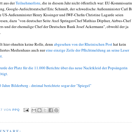
tt aus der
Teilnehmerliste
, die in diesem Jahr nicht öffentlich war: EU-Kommissarin
ng, Google-Aufsichtsratschef Eric Schmidt, der schwedische Außenminister Carl Bi
e US-Außenminister Henry Kissinger und IWF-Chefin Christine Lagarde seien
wesen, dazu "von deutscher Seite Axel Springer-Chef Mathias Döpfner, Airbus-Chef
s und der ehemalige Chef der Deutschen Bank Josef Ackermann", obwohl der ja
.
elt hier ohnehin keine Rolle, denn
abgesehen von der Rheinischen Post
hat kein
bliertes Medienhaus auch nur
eine einzige Zeile der Pflichtmeldung an seine Leser
t.
urde der Platz
für die 11.000 Berichte über das neue Nacktkleid der Popsängerin
tigt.
0 Jahre Bilderberg - dreimal berichtete sogar der "Spiegel"
LT VON
PPQ
ENTARE: