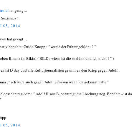
erold
hat gesagt…
, Sexismus !!
I 05, 2014
nym hat gesagt…
rnativ berichtet Guido Knopp : " wurde der Führer geklont ? "
 eben Rihana im Bikini ( BILD : wieso ist die so dünn und ich nicht ? " )
en ist D-day und alle Kulturjournalisten gewinnen den Krieg gegen Adolf .
nna ; " ich wäre auch gegen Adolf gewesen wenn ich gekonnt hätte "
leloeschantrag.com : " Adolf H. aus B. beantragt die Löschung neg. Berichte - ist da
"
Sepp
I 05, 2014