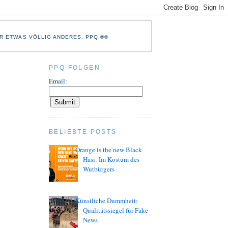
R ETWAS VÖLLIG ANDERES. PPQ ®©
PPQ FOLGEN
Email:
BELIEBTE POSTS
Orange is the new Black
Hasi: Im Kostüm des
Wutbürgers
Künstliche Dummheit:
Qualitätssiegel für Fake
News