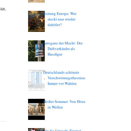
ldt,
Festung Europa: Wer
steckt nun wieder
dahitler?
Arroganz der Macht: Der
Duftverkäufer als
Hassfigur
Deutschlands schönste
Verschwörungstheorien:
Immer vor Wahlen
Heißer Sommer: Von Hitze
in Wellen
Für die Umwelt: Einmal