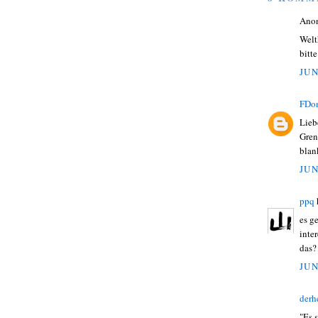
Ano
Welt
bitt
JUN
FDo
Lieb
Gren
blan
JUN
ppq
es g
inte
das?
JUN
derh
"Es 