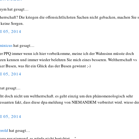
nym hat gesagt…
herrschaft? Die kriegen die offensichtlichsten Sachen nicht gebacken, machen Sie 
e keine Sorgen.
I 05, 2014
minicus
hat gesagt…
er PPQ immer wenn ich hier vorbeikomme, meine ich der Wahnsinn müsste doch
zen kennen und immer wieder belehren Sie mich eines besseren. Weltherrschaft vs
ker Busen, was für ein Glück das der Busen gewinnt ;-)
I 05, 2014
hat gesagt…
eht doch nicht um weltherrschaft. es geht einzig um den phänomenologisch sehr
ressanten fakt, dass diese dpa-meldung von NIEMANDEM verbreitet wird. wieso d
I 05, 2014
erold
hat gesagt…
sage nur niemand, es würde nicht berichtet ... "