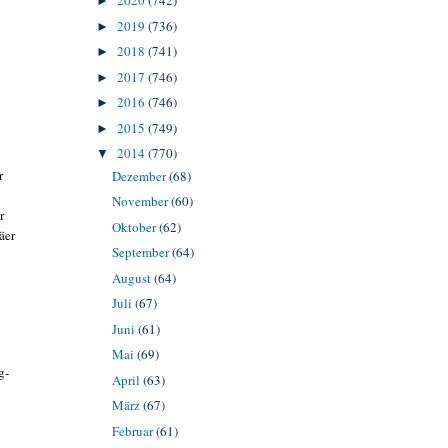
2020
(742)
►
2019
(736)
►
2018
(741)
►
2017
(746)
►
2016
(746)
►
2015
(749)
►
2014
(770)
▼
r
Dezember
(68)
November
(60)
r
Oktober
(62)
äer
September
(64)
August
(64)
Juli
(67)
Juni
(61)
Mai
(69)
g-
April
(63)
März
(67)
Februar
(61)