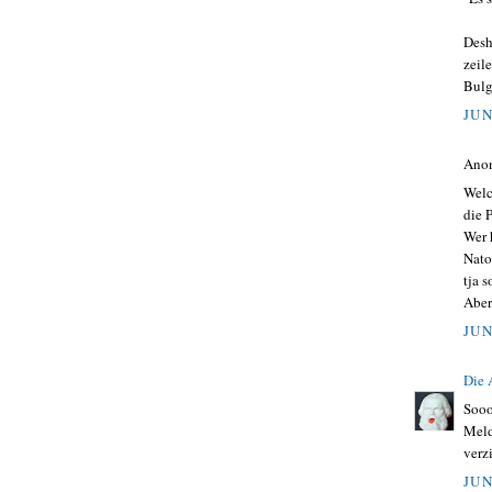
Desh
zeil
Bulg
JUN
Ano
Welc
die 
Wer 
Nato
tja 
Aber
JUN
Die
Sooo
Meld
verzi
JUN