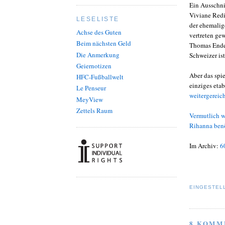
Ein Ausschni
Viviane Redi
LESELISTE
der ehemalig
Achse des Guten
vertreten ge
Beim nächsten Geld
Thomas Ender
Die Anmerkung
Schweizer ist
Geiernotizen
Aber das spi
HFC-Fußballwelt
einziges eta
Le Penseur
weitergereich
MeyView
Zettels Raum
Vermutlich w
Rihanna benö
Im Archiv:
6
EINGESTEL
8 KOMM