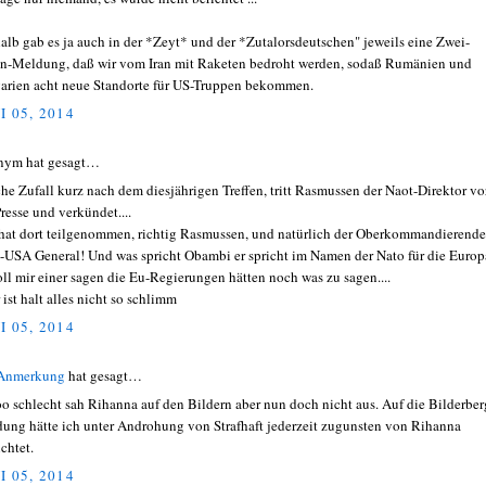
alb gab es ja auch in der *Zeyt* und der *Zutalorsdeutschen" jeweils eine Zwei-
en-Meldung, daß wir vom Iran mit Raketen bedroht werden, sodaß Rumänien und
arien acht neue Standorte für US-Truppen bekommen.
I 05, 2014
nym hat gesagt…
he Zufall kurz nach dem diesjährigen Treffen, tritt Rasmussen der Naot-Direktor vo
Presse und verkündet....
hat dort teilgenommen, richtig Rasmussen, und natürlich der Oberkommandierende
-USA General! Und was spricht Obambi er spricht im Namen der Nato für die Europ
soll mir einer sagen die Eu-Regierungen hätten noch was zu sagen....
 ist halt alles nicht so schlimm
I 05, 2014
 Anmerkung
hat gesagt…
o schlecht sah Rihanna auf den Bildern aber nun doch nicht aus. Auf die Bilderber
ung hätte ich unter Androhung von Strafhaft jederzeit zugunsten von Rihanna
chtet.
I 05, 2014