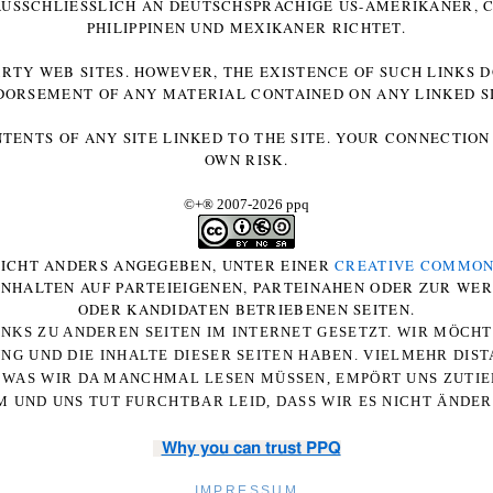
 AUSSCHLIESSLICH AN DEUTSCHSPRACHIGE US-AMERIKANER, C
HILIPPINEN UND MEXIKANER RICHTET.
ARTY WEB SITES. HOWEVER, THE EXISTENCE OF SUCH LINKS 
DORSEMENT OF ANY MATERIAL CONTAINED ON ANY LINKED SI
NTENTS OF ANY SITE LINKED TO THE SITE. YOUR CONNECTION 
OWN RISK.
©+
®
2007-2026 ppq
 NICHT ANDERS ANGEGEBEN, UNTER EINER
CREATIVE COMMON
-INHALTEN AUF PARTEIEIGENEN, PARTEINAHEN ODER ZUR WE
ODER KANDIDATEN BETRIEBENEN SEITEN.
NKS ZU ANDEREN SEITEN IM INTERNET GESETZT. WIR MÖCH
UNG UND DIE INHALTE DIESER SEITEN HABEN. VIELMEHR DI
WAS WIR DA MANCHMAL LESEN MÜSSEN, EMPÖRT UNS ZUTIEF
 UND UNS TUT FURCHTBAR LEID, DASS WIR ES NICHT ÄNDE
Why you can trust PPQ
IMPRESSUM