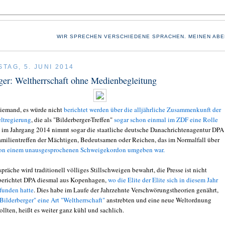
WIR SPRECHEN VERSCHIEDENE SPRACHEN. MEINEN ABE
TAG, 5. JUNI 2014
ger: Weltherrschaft ohne Medienbegleitung
niemand, es würde nicht
berichtet werden über die alljährliche Zusammenkunft der
ltregierung
, die als "Bilderberger-Treffen"
sogar schon einmal im ZDF eine Rolle
 im Jahrgang 2014 nimmt sogar die staatliche deutsche Danachrichtenagentur DPA
milientreffen der Mächtigen, Bedeutsamen oder Reichen, das im Normalfall über
on einem unausgesprochenen Schweigekordon umgeben war.
präche wird traditionell völliges Stillschweigen bewahrt, die Presse ist nicht
berichtet DPA diesmal aus Kopenhagen,
wo die Elite der Elite sich in diesem Jahr
unden hatte
. Dies habe im Laufe der Jahrzehnte Verschwörungstheorien genährt,
Bilderberger" eine Art "Weltherrschaft"
anstrebten und eine neue Weltordnung
llten, heißt es weiter ganz kühl und sachlich.