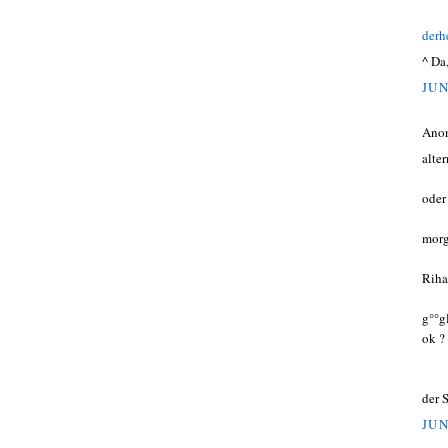
derh
^ Da
JUN
Ano
alte
oder
morg
Riha
g°°g
ok ? 
der 
JUN