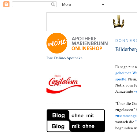
DONNERS
Bilderber
Ihre Online-Apotheke
Es sage nur 
geheimen We
spielte.
Nein,
Notiz vom Fa
Jahrzehnte
v
"Über die Ges
zugelassen" 
zusammengef
wonach die
"
begründen wo