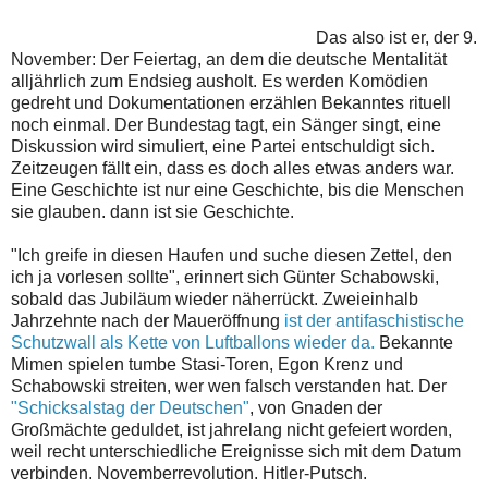
Das also ist er, der 9.
November: Der Feiertag, an dem die deutsche Mentalität
alljährlich zum Endsieg ausholt. Es werden Komödien
gedreht und Dokumentationen erzählen Bekanntes rituell
noch einmal. Der Bundestag tagt, ein Sänger singt, eine
Diskussion wird simuliert, eine Partei entschuldigt sich.
Zeitzeugen fällt ein, dass es doch alles etwas anders war.
Eine Geschichte ist nur eine Geschichte, bis die Menschen
sie glauben. dann ist sie Geschichte.
"Ich greife in diesen Haufen und suche diesen Zettel, den
ich ja vorlesen sollte", erinnert sich Günter Schabowski,
sobald das Jubiläum wieder näherrückt. Zweieinhalb
Jahrzehnte nach der Maueröffnung
ist der antifaschistische
Schutzwall als Kette von Luftballons wieder da.
Bekannte
Mimen spielen tumbe Stasi-Toren, Egon Krenz und
Schabowski streiten, wer wen falsch verstanden hat. Der
"Schicksalstag der Deutschen"
, von Gnaden der
Großmächte geduldet, ist jahrelang nicht gefeiert worden,
weil recht unterschiedliche Ereignisse sich mit dem Datum
verbinden. Novemberrevolution. Hitler-Putsch.