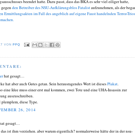
ausschusses beendet hatte. Dazu passt, dass das BKA es sehr viel eiliger hatte,
n gegen
den Betreiber des NSU-Aufklärungsblos Fatalist
aufzunehmen, als der bega
n Ermittlungsakten im Fall des angeblich auf eigene Faust handelnden Terror-Trio
u machen.
LT VON
PPQ
ENTARE:
er
hat gesagt…
cke hat aber auch Gutes getan. Sein herausragendes Wert ist dieses
Plakat
.
so eine Idee muss einer erst mal kommen, zwei Tote und eine UHA-Insassin zur
ung auszuschreiben.
l plemplem, diese Type.
EMBER 26, 2014
hat gesagt…
 das ist ihm verziehen. aber warum eigentlich? normalerweise hätte der in der nsu-