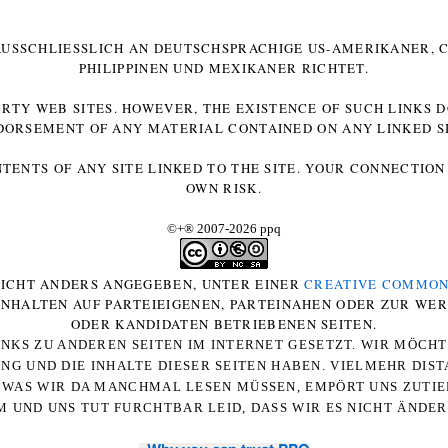
 AUSSCHLIESSLICH AN DEUTSCHSPRACHIGE US-AMERIKANER, C
HILIPPINEN UND MEXIKANER RICHTET.
ARTY WEB SITES. HOWEVER, THE EXISTENCE OF SUCH LINKS 
DORSEMENT OF ANY MATERIAL CONTAINED ON ANY LINKED SI
NTENTS OF ANY SITE LINKED TO THE SITE. YOUR CONNECTION 
OWN RISK.
©+
®
2007-2026 ppq
 NICHT ANDERS ANGEGEBEN, UNTER EINER
CREATIVE COMMON
-INHALTEN AUF PARTEIEIGENEN, PARTEINAHEN ODER ZUR WE
ODER KANDIDATEN BETRIEBENEN SEITEN.
NKS ZU ANDEREN SEITEN IM INTERNET GESETZT. WIR MÖCH
UNG UND DIE INHALTE DIESER SEITEN HABEN. VIELMEHR DI
WAS WIR DA MANCHMAL LESEN MÜSSEN, EMPÖRT UNS ZUTIEF
 UND UNS TUT FURCHTBAR LEID, DASS WIR ES NICHT ÄNDE