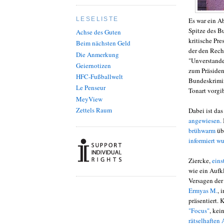
LESELISTE
Es war ein A
Spitze des B
Achse des Guten
kritische Pr
Beim nächsten Geld
der den Rech
Die Anmerkung
"Unverstande
Geiernotizen
zum Präsident
HFC-Fußballwelt
Bundeskrimin
Le Penseur
Tonart vorgi
MeyView
Zettels Raum
Dabei ist d
angewiesen.
brühwarm
üb
informiert w
Ziercke,
eins
wie ein Aufk
Versagen der
Ermyas M.
, 
präsentiert. 
"Focus"
, kei
rätselhaften