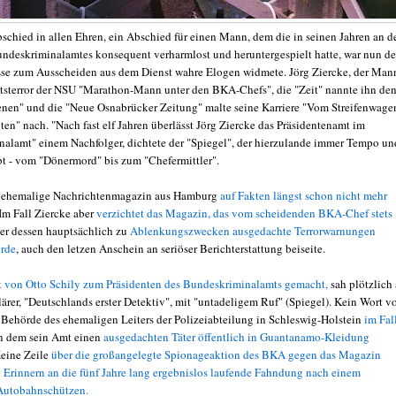
bschied in allen Ehren, ein Abschied für einen Mann, dem die in seinen Jahren an d
undeskriminalamtes konsequent verharmlost und heruntergespielt hatte, war nun de
esse zum Ausscheiden aus dem Dienst wahre Elogen widmete. Jörg Ziercke, der Man
tsterror der NSU "Marathon-Mann unter den BKA-Chefs", die "Zeit" nannte ihn de
nen" und die "Neue Osnabrücker Zeitung" malte seine Karriere "Vom Streifenwage
en" nach. "Nach fast elf Jahren überlässt Jörg Ziercke das Präsidentenamt im
alamt" einem Nachfolger, dichtete der "Spiegel", der hierzulande immer Tempo un
bt - vom "Dönermord" bis zum "Chefermittler".
as ehemalige Nachrichtenmagazin aus Hamburg
auf Fakten längst schon nicht mehr
Im Fall Ziercke aber
verzichtet das Magazin, das vom scheidenden BKA-Chef stets
er dessen hauptsächlich zu
Ablenkungszwecken ausgedachte Terrorwarnungen
urde
, auch den letzen Anschein an seriöser Berichterstattung beiseite.
t von Otto Schily zum Präsidenten des Bundeskriminalamts gemacht,
sah plötzlich
lärer, "Deutschlands erster Detektiv", mit "untadeligem Ruf" (Spiegel). Kein Wort 
 Behörde des ehemaligen Leiters der Polizeiabteilung in Schleswig-Holstein
im Fal
in dem sein Amt einen
ausgedachten Täter öffentlich in Guantanamo-Kleidung
Keine Zeile
über die großangelegte Spionageaktion des BKA gegen das Magazin
n
Erinnern an die fünf Jahre lang ergebnislos laufende Fahndung nach einem
 Autobahnschützen.