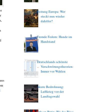
er
Festung Europa: Wer
r
steckt nun wieder
n,
dahitler?
n
n
Fremde Federn: Hunde im
d
Handstand
Deutschlands schönste
Verschwörungstheorien:
Immer vor Wahlen
 aus
vom
Akute Bedrohnung:
l
Luftkrieg vor der
Landtagswahl
Ode an Putin: Wo das Böse