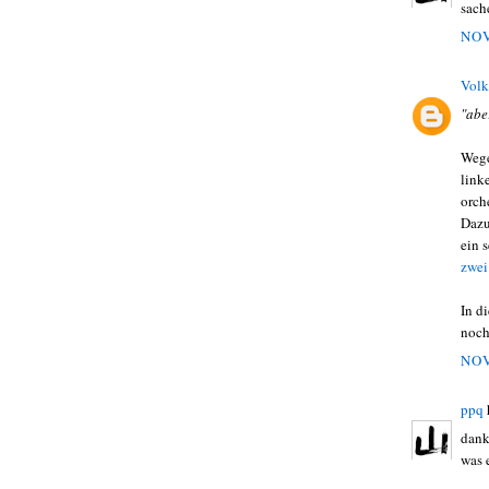
sach
NOV
Volk
"abe
Wege
link
orch
Dazu
ein 
zwei
In d
noch
NOV
ppq
dank
was 