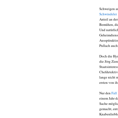
Schweigen a
Schwindelei 
Anteil an de
Bemühen, di
Und natürlich
Geheimdienst
Ausspüraktio
Pullach auch
Doch die Hym
die Jörg Zie
Staatsinteres
Chefdetektiv
lange nicht 
ersten von i
Nur den
Fall
einem Jahr d
Sache möglic
gemacht, ent
Knabenliebha