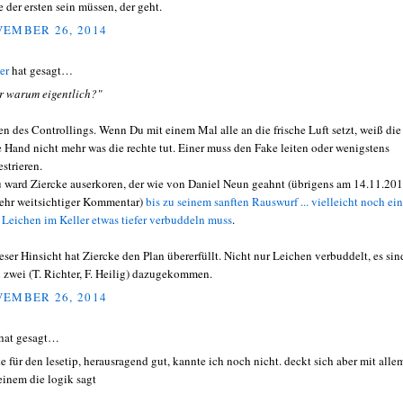
e der ersten sein müssen, der geht.
EMBER 26, 2014
er
hat gesagt…
r warum eigentlich?"
n des Controllings. Wenn Du mit einem Mal alle an die frische Luft setzt, weiß die
e Hand nicht mehr was die rechte tut. Einer muss den Fake leiten oder wenigstens
estrieren.
 ward Ziercke auserkoren, der wie von Daniel Neun geahnt (übrigens am 14.11.20
sehr weitsichtiger Kommentar)
bis zu seinem sanften Rauswurf ... vielleicht noch ein
 Leichen im Keller etwas tiefer verbuddeln muss
.
ieser Hinsicht hat Ziercke den Plan übererfüllt. Nicht nur Leichen verbuddelt, es sin
 zwei (T. Richter, F. Heilig) dazugekommen.
EMBER 26, 2014
hat gesagt…
e für den lesetip, herausragend gut, kannte ich noch nicht. deckt sich aber mit alle
einem die logik sagt