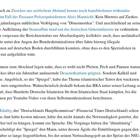
uch zu
Zierckes aus zeitlichem Abstand heraus noch hanebüchener wirkender
im Fall des Passauer Polizeipräsidenten Alois Mannichl.
Kein Hinweis auf Zierkes
r jahrelangen mählichen Verfolgung von "Dönermorden". Und anschließend an sei
e Aufklärung der
Staatsaffäre rund um die deutschen Geheimdienste
zu verhindern.
 vergessen die Berichterstatter zur Abschiedsparty kollektiv auch, dass ausländisc
e unter den Augen der Bundeskriminalisten über Jahre hinweg illegale
nen auf deutschen Boden durchführen konnten, ohne dass es den Spezialisten in
 nur aufgefallen wäre.
nen zum Abschied legen nahe, dass es wohl nicht Pleiten, Pech und Pannen waren
rckes über ein Jahrzehnt andauernde
Desasterkarriere prägten
. Sondern Kalkül und
se. Angeblich, so der "Spiegel", habe das Thema islamistischer Terror den wackeren
 stets umgetrieben. Wahrscheinlich deshalb bekam das BKA unter seiner Leitung s
mit, dass Hunderte Deutsche Islamisten für dem Islamischen Staat kämpfen, bis die
hnen per Youtube-Video von ihren Selbstmordeinsätzen berichteten.
 Edathy
, der "Deutschlands Hauptkommissar" (Financial Times Deutschland) schon 
as Amt hätte kosten müssen, hätte ihn nicht damals die Notwendigkeit gerettet, die
hst tief zu hängen, kommt zur Sprache. Die Vorgänge hätten ihn "dünnhäutig"
schuldigt der "Spiegel" den Mann, unter dessen Ägide die Ermittlungen gegen den
ber so lange liegenblieben, bis der seinen Vertuschungsjob an der Spitze des NSU-