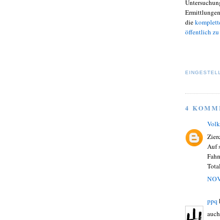
Untersuchungs
Ermittlunge
die
komplette
öffentlich z
EINGESTEL
4 KOMM
Volk
Zier
Auf 
Fahn
Tota
NOV
ppq
auch