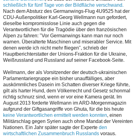
schließlich für fünf Tage von der Bildfläche verschwand.
Nach dem Absturz des Germanwings-Flug 4U9525 hat der
CDU-Außenpolitiker Karl-Georg Wellmann nun gefordert,
dieselbe kompromisslose Linie auch gegen die
Verantwortlichen für die Tragödie über den französischen
Alpen zu fahren: "Vor Germanwings kann man nur noch
warnen. Überalterte Maschinen und miserabler Service. Mit
denen werde ich nicht mehr fliegen", schrieb der
Hauptberichterstatter der Unions-Fraktion für die Ukraine,
Weißrussland und Russland auf seiner Facebook-Seite.
Wellmann, der als Vorsitzender der deutsch-ukrainischen
Parlamentariergruppe ein bisher unauffälliges, aber
auskömmliches Dasein im Schatten diverser Kriege führte,
gilt als harter Hund, dem Völkerrecht und Gesetz schonmal
richtig schnurz sind, wenn er vor eine Kamera gerät. Im
August 2013 forderte Wellmann im ARD-Morgenmagazin
aufgrund der Giftgasangriffe von Ghuta, für die bis heute
keine Verantwortlichen ermittelt werden konnten
, einen
Militärschlag gegen Syrien auch ohne Mandat der Vereinten
Nationen. Ein Jahr später sagte der Experte
den
wirtschaftlichen Zusammenbruch Russlands
voraus.