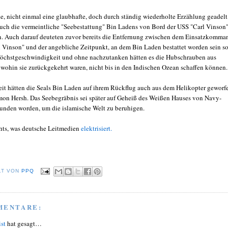
e, nicht einmal eine glaubhafte, doch durch ständig wiederholte Erzählung geadelt
uch die vermeintliche "Seebestattung" Bin Ladens von Bord der USS "Carl Vinson"
n. Auch darauf deuteten zuvor bereits die Entfernung zwischen dem Einsatzkomma
l Vinson" und der angebliche Zeitpunkt, an dem Bin Laden bestattet worden sein so
 Höchstgeschwindigkeit und ohne nachzutanken hätten es die Hubschrauben aus
 wohin sie zurückgekehrt waren, nicht bis in den Indischen Ozean schaffen können.
eit hätten die Seals Bin Laden auf ihrem Rückflug auch aus dem Helikopter geworf
mon Hersh. Das Seebegräbnis sei später auf Geheiß des Weißen Hauses von Navy-
rfunden worden, um die islamische Welt zu beruhigen.
hts, was deutsche Leitmedien
elektrisiert.
LT VON
PPQ
MENTARE:
ist
hat gesagt…