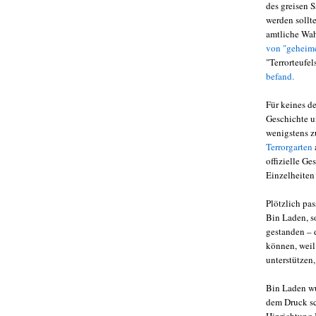
des greisen S
werden sollt
amtliche Wah
von "geheime
"Terrorteufel
befand.
Für keines d
Geschichte u
wenigstens z
Terrorgarten
offizielle G
Einzelheiten
Plötzlich pa
Bin Laden, so
gestanden – d
können, weil 
unterstützen
Bin Laden wu
dem Druck sc