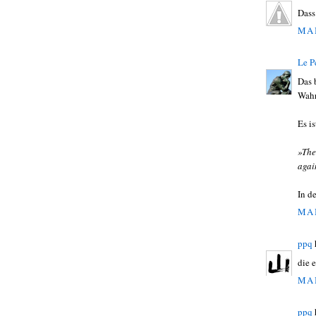
Dass
MAI
Le P
Das 
Wahr
Es i
»The
agai
In d
MAI
ppq
die 
MAI
ppq