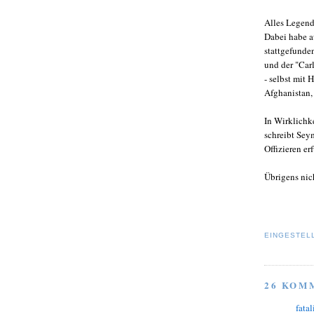
Alles Legend
Dabei habe a
stattgefunde
und der "Car
- selbst mit
Afghanistan,
In Wirklichk
schreibt Sey
Offizieren e
Übrigens nic
EINGESTEL
26 KOM
fatal