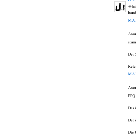
@fata
han
MAI
Ano
stim
Der 
Reic
MAI
Ano
PPQ 
Das 
Der 
Die 