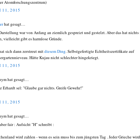
her Atomforschungszentrum)
 11, 2015
er
hat gesagt…
Darstellung war von Anfang an ziemlich gespreizt und gestelzt. Aber das hat nichts
n, vielleicht gibt es harmlose Gründe.
hat sich dann zerstreut mit
diesem Ding
. Selbstgefertigte Echtheitszertifikate auf
ergartennieveau. Hätte Kujau nicht schlechter hingekriegt.
 11, 2015
nym hat gesagt…
z Erhardt sel: "Glaube gar nichts. Greife Gewehr!"
 11, 2015
nym hat gesagt…
aber fair : Aufsicht "H" schreibt :
chenland wird zahlen - wenn es sein muss bis zum jüngsten Tag . Jeder Grieche wird