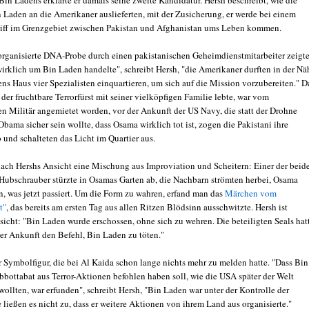
in Ladens erklärte er damals seine zweite Kandidatur. Hersh beschreibt, wie die
n Laden an die Amerikaner auslieferten, mit der Zusicherung, er werde bei einem
ff im Grenzgebiet zwischen Pakistan und Afghanistan ums Leben kommen.
organisierte DNA-Probe durch einen pakistanischen Geheimdienstmitarbeiter zeigte
wirklich um Bin Laden handelte", schreibt Hersh, "die Amerikaner durften in der Nä
ns Haus vier Spezialisten einquartieren, um sich auf die Mission vorzubereiten." D
der fruchtbare Terrorfürst mit seiner vielköpfigen Familie lebte, war vom
en Militär angemietet worden, vor der Ankunft der US Navy, die statt der Drohne
bama sicher sein wollte, dass Osama wirklich tot ist, zogen die Pakistani ihre
 und schalteten das Licht im Quartier aus.
 nach Hershs Ansicht eine Mischung aus Improviation und Scheitern: Einer der beid
ubschrauber stürzte in Osamas Garten ab, die Nachbarn strömten herbei, Osama
n, was jetzt passiert. Um die Form zu wahren, erfand man das
Märchen vom
t"
, das bereits am ersten Tag aus allen Ritzen Blödsinn ausschwitzte. Hersh ist
sicht: "Bin Laden wurde erschossen, ohne sich zu wehren. Die beteiligten Seals hat
rer Ankunft den Befehl, Bin Laden zu töten."
r Symbolfigur, die bei Al Kaida schon lange nichts mehr zu melden hatte. "Dass Bin
bottabat aus Terror-Aktionen befohlen haben soll, wie die USA später der Welt
ollten, war erfunden", schreibt Hersh, "Bin Laden war unter der Kontrolle der
e ließen es nicht zu, dass er weitere Aktionen von ihrem Land aus organisierte."