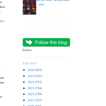
ht
sitzt
chon
e
den
Follow
ARCHIV
.
2026
(232)
►
2025
(731)
►
fern
2024
(737)
iter
►
2023
(734)
►
2022
(739)
►
er
2021
(737)
►