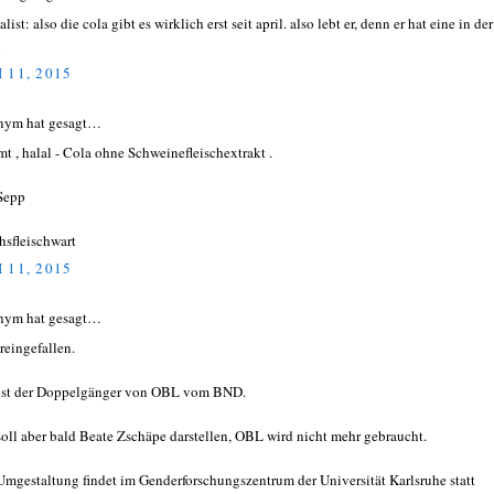
list: also die cola gibt es wirklich erst seit april. also lebt er, denn er hat eine in der
d
 11, 2015
nym hat gesagt…
mt , halal - Cola ohne Schweinefleischextrakt .
Sepp
hsfleischwart
 11, 2015
nym hat gesagt…
reingefallen.
ist der Doppelgänger von OBL vom BND.
soll aber bald Beate Zschäpe darstellen, OBL wird nicht mehr gebraucht.
Umgestaltung findet im Genderforschungszentrum der Universität Karlsruhe statt