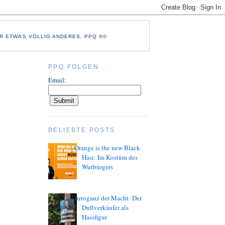
R ETWAS VÖLLIG ANDERES. PPQ ®©
PPQ FOLGEN
Email:
BELIEBTE POSTS
Orange is the new Black
Hasi: Im Kostüm des
Wutbürgers
Arroganz der Macht: Der
Duftverkäufer als
Hassfigur