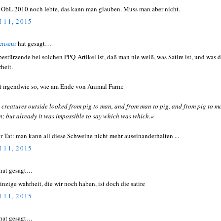
 ObL 2010 noch lebte, das kann man glauben. Muss man aber nicht.
 11, 2015
enseur
hat gesagt…
bestürzende bei solchen PPQ-Artikel ist, daß man nie weiß, was Satire ist, und was d
heit.
st irgendwie so, wie am Ende von Animal Farm:
 creatures outside looked from pig to man, and from man to pig, and from pig to m
n; but already it was impossible to say which was which.«
er Tat: man kann all diese Schweine nicht mehr auseinanderhalten ...
 11, 2015
hat gesagt…
einzige wahrheit, die wir noch haben, ist doch die satire
 11, 2015
hat gesagt…