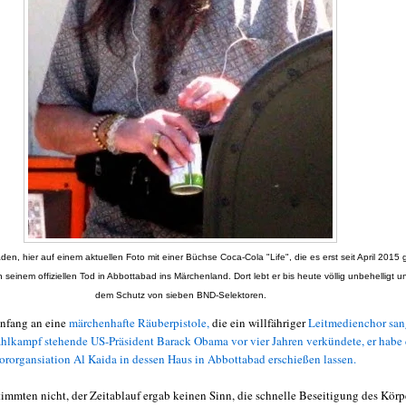
n, hier auf einem aktuellen Foto mit einer Büchse Coca-Cola "Life", die es erst seit April 2015 g
 seinem offiziellen Tod in Abbottabad ins Märchenland. Dort lebt er bis heute völlig unbehelligt un
dem Schutz von sieben BND-Selektoren.
nfang an eine
märchenhafte Räuberpistole,
die ein willfähriger
Leitmedienchor san
hlkampf stehende US-Präsident Barack Obama vor vier Jahren verkündete, er habe
rororgansiation Al Kaida in dessen Haus in Abbottabad erschießen lassen.
timmten nicht, der Zeitablauf ergab keinen Sinn, die schnelle Beseitigung des Körp