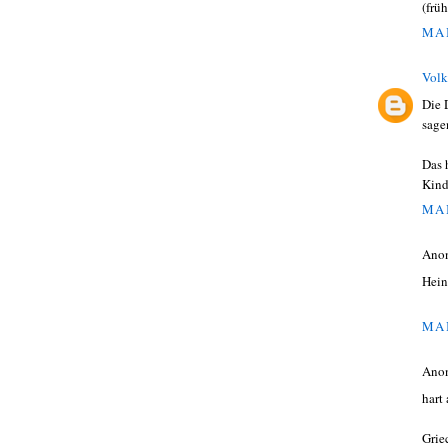
(frü
MAI
Volk
Die 
sage
Das 
Kind
MAI
Ano
Hein
MAI
Ano
hart 
Grie