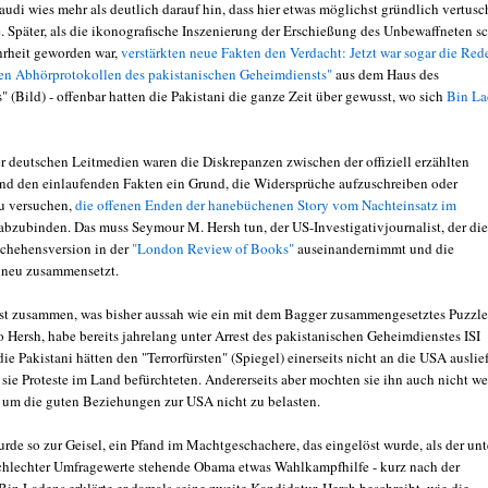
audi wies mehr als deutlich darauf hin, dass hier etwas möglichst gründlich vertusc
e. Später, als die ikonografische Inszenierung der Erschießung des Unbewaffneten s
rheit geworden war,
verstärkten neue Fakten den Verdacht: Jetzt war sogar die Red
n Abhörprotokollen des pakistanischen Geheimdiensts"
aus dem Haus des
s" (Bild) - offenbar hatten die Pakistani die ganze Zeit über gewusst, wo sich
Bin La
er deutschen Leitmedien waren die Diskrepanzen zwischen der offiziell erzählten
nd den einlaufenden Fakten ein Grund, die Widersprüche aufzuschreiben oder
u versuchen,
die offenen Enden der hanebüchenen Story vom Nachteinsatz im
abzubinden. Das muss Seymour M. Hersh tun, der US-Investigativjournalist, der die
eschehensversion in der
"London Review of Books"
auseinandernimmt und die
 neu zusammensetzt.
sst zusammen, was bisher aussah wie ein mit dem Bagger zusammengesetztes Puzzle
 Hersh, habe bereits jahrelang unter Arrest des pakistanischen Geheimdienstes ISI
ie Pakistani hätten den "Terrorfürsten" (Spiegel) einerseits nicht an die USA auslie
sie Proteste im Land befürchteten. Andererseits aber mochten sie ihn auch nicht we
, um die guten Beziehungen zur USA nicht zu belasten.
rde so zur Geisel, ein Pfand im Machtgeschachere, das eingelöst wurde, als der unt
hlechter Umfragewerte stehende Obama etwas Wahlkampfhilfe - kurz nach der