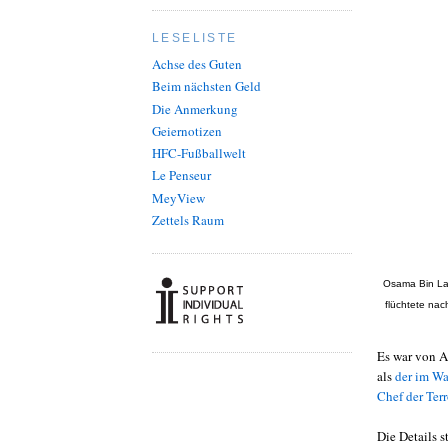
LESELISTE
Achse des Guten
Beim nächsten Geld
Die Anmerkung
Geiernotizen
HFC-Fußballwelt
Le Penseur
MeyView
Zettels Raum
Osama Bin Lade
flüchtete nach
Es war von A
als
der im Wa
Chef der Ter
Die Details s