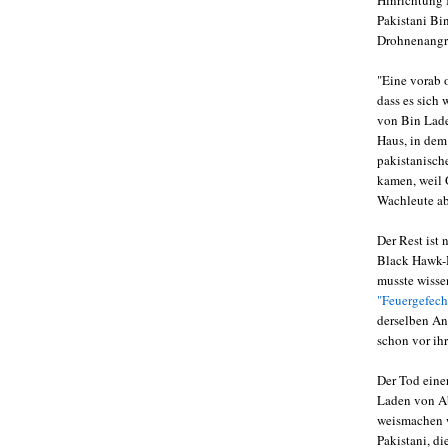
Hinrichtung B
Pakistani Bi
Drohnenangri
"Eine vorab 
dass es sich 
von Bin Lade
Haus, in dem 
pakistanisch
kamen, weil O
Wachleute ab
Der Rest ist
Black Hawk-H
musste wisse
"Feuergefech
derselben An
schon vor ih
Der Tod eine
Laden von Ab
weismachen w
Pakistani, di