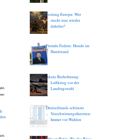
Festung Europa: Wer
steckt nun wieder
dahitler?
Fremde Federn: Hunde im
Handstand
Akute Bedrohnung:
Luftkrieg vor der
Landtagswahl
ibt,
ter
Deutschlands schönste
g,
Verschwörungstheorien:
 den
Immer vor Wahlen
ers
Ode an Putin: Wo das Böse