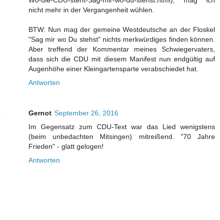
Wo-die-CDU-steht-Sag-mir-wo-du-stehst.html), mag ich
nicht mehr in der Vergangenheit wühlen.
BTW: Nun mag der gemeine Westdeutsche an der Floskel
"Sag mir wo Du stehst" nichts merkwürdiges finden können.
Aber treffend der Kommentar meines Schwiegervaters,
dass sich die CDU mit diesem Manifest nun endgültig auf
Augenhöhe einer Kleingartensparte verabschiedet hat.
Antworten
Gernot
September 26, 2016
Im Gegensatz zum CDU-Text war das Lied wenigstens
(beim unbedachten Mitsingen) mitreißend. "70 Jahre
Frieden" - glatt gelogen!
Antworten