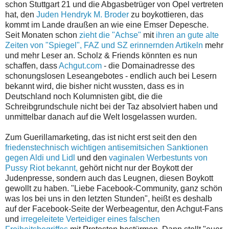
schon Stuttgart 21 und die Abgasbetrüger von Opel vertreten
hat, den
Juden Hendryk M. Broder
zu boykottieren, das
kommt im Lande draußen an wie eine Emser Depesche.
Seit Monaten schon
zieht die "Achse"
mit
ihren an gute alte
Zeiten von "Spiegel", FAZ und SZ erinnernden Artikeln
mehr
und mehr Leser an. Scholz & Friends könnten es nun
schaffen, dass
Achgut.com
- die Domainadresse des
schonungslosen Leseangebotes - endlich auch bei Lesern
bekannt wird, die bisher nicht wussten, dass es in
Deutschland noch Kolumnisten gibt, die die
Schreibgrundschule nicht bei der Taz absolviert haben und
unmittelbar danach auf die Welt losgelassen wurden.
Zum Guerillamarketing, das ist nicht erst seit den den
friedenstechnisch wichtigen antisemitsichen Sanktionen
gegen Aldi und Lidl
und den
vaginalen Werbestunts von
Pussy Riot bekannt,
gehört nicht nur der Boykott der
Judenpresse, sondern auch das Leugnen, diesen Boykott
gewollt zu haben. "Liebe Facebook-Community, ganz schön
was los bei uns in den letzten Stunden", heißt es deshalb
auf der Facebook-Seite der Werbeagentur, den Achgut-Fans
und
irregeleitete Verteidiger eines falschen