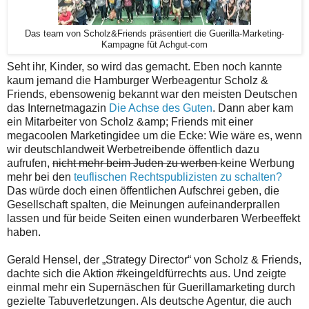
Das team von Scholz&Friends präsentiert die Guerilla-Marketing-
Kampagne füt Achgut-com
Seht ihr, Kinder, so wird das gemacht. Eben noch kannte
kaum jemand die Hamburger Werbeagentur Scholz &
Friends, ebensowenig bekannt war den meisten Deutschen
das Internetmagazin
Die Achse des Guten
. Dann aber kam
ein Mitarbeiter von Scholz &amp; Friends mit einer
megacoolen Marketingidee um die Ecke: Wie wäre es, wenn
wir deutschlandweit Werbetreibende öffentlich dazu
aufrufen,
nicht mehr beim Juden zu werben
keine Werbung
mehr bei den
teuflischen Rechtspublizisten zu schalten?
Das würde doch einen öffentlichen Aufschrei geben, die
Gesellschaft spalten, die Meinungen aufeinanderprallen
lassen und für beide Seiten einen wunderbaren Werbeeffekt
haben.
Gerald Hensel, der „Strategy Director“ von Scholz & Friends,
dachte sich die Aktion #keingeldfürrechts aus. Und zeigte
einmal mehr ein Supernäschen für Guerillamarketing durch
gezielte Tabuverletzungen. Als deutsche Agentur, die auch