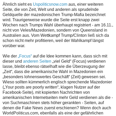
Ähnlich sieht es
Uspoliticsnow.com
aus, einer weiteren
Seite, die von Zeit, Welt und anderen als sprudelnde
Geldquelle der mazedonischen Trump-Mafia bezeichnet
wird. Traurigerweise wurde die Seite erst knapp zwei
Wochen nach Trumps Wahl überhaupt registriert - am 16.11.,
nicht von Veles/Mazedonien, sondern von Queensland in
Australien aus. Vom Wettkampf Trump/Clinton ließ sich da
schon nicht mehr profitieren, weil der Wahlkampf längst
vorüber war.
Wie der
„Focus“
auf die Idee kommen kann, dass sich mit
dieser und
anderen Seiten
„viel Geld“ (Focus) verdienen
lasse, bleibt ebenso rätselhaft wie die Überzeugung der
„Zeit“, dass die amerikanische Wahl in Mazedonien ein
„besonders lohnenswertes Geschäft“ (Zeit) gewesen sei.
Wieso sollten kümmerlich englisch sprechende Mazedonier
(„Your posts are poorly written“, klagen Nutzer auf der
Facebook-Seite), mit kopierten Nachrichten von
amerikanischen Internetseiten mehr Geld verdienen als die -
von Suchmaschinen stets höher gerankten - Seiten, auf
denen die Fake News zuerst erschienen? Wenn doch auch
WorldPoliticus.com, ebenfalls als eine der gefährlichen