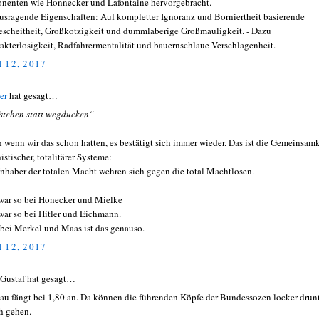
nenten wie Honnecker und Lafontaine hervorgebracht. -
usragende Eigenschaften: Auf kompletter Ignoranz und Borniertheit basierende
escheitheit, Großkotzigkeit und dummlaberige Großmauligkeit. - Dazu
akterlosigkeit, Radfahrermentalität und bauernschlaue Verschlagenheit.
 12, 2017
er
hat gesagt…
stehen statt wegducken“
 wenn wir das schon hatten, es bestätigt sich immer wieder. Das ist die Gemeinsamk
istischer, totalitärer Systeme:
Inhaber der totalen Macht wehren sich gegen die total Machtlosen.
war so bei Honecker und Mielke
war so bei Hitler und Eichmann.
bei Merkel und Maas ist das genauso.
 12, 2017
 Gustaf hat gesagt…
au fängt bei 1,80 an. Da können die führenden Köpfe der Bundessozen locker drun
h gehen.