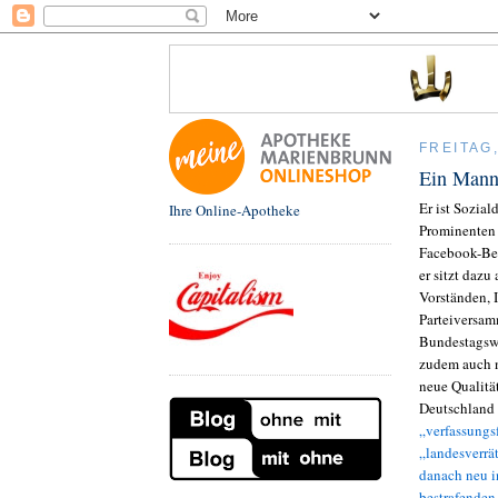
FREITAG,
Ein Mann,
Er ist Sozial
Ihre Online-Apotheke
Prominenten v
Facebook-Bea
er sitzt dazu
Vorständen, 
Parteiversam
Bundestagswa
zudem auch n
neue Qualitä
Deutschland 
„verfassungs
„landesverrä
danach neu i
bestrafende