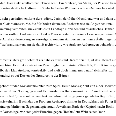
 der Haaransatz sichtlich zurückweichend. Ein Stratege, ein Mann, der Position bez
ch seine deutliche Haltung zur Zielscheibe der Wut von Rechtsaußen machen wird.
 sehr persönlich entlarvt der studierte Jurist, der früher Messdiener war und dann 
ar Lafontaines wurde, die Methoden der neuen Rechten: wie sie Ängste schüren,
immung verbreiten, rücksichtslos in Landtage einziehen und rassistisches Denken
achen wollen. Und wie sie an Heiko Maas scheitern, an seinen Gesetzen, an seiner A
he Auseinandersetzung zu verweigern, sondern stattdessen bestimmte Äußerungen a
g" zu brandmarken, um sie damit rechtswidrig wie strafbare Äußerungen behandeln 
 "rechts" stets groß schreibt als habe es etwas mit "Recht" zu tun, ist das Internet ei
chine. Er nutzt es wie einen Punchingball, er trainiert öffentlich, führt Kämpfe g
ibt sich klar, streitbar, konstruktiv und zielt doch immer nur darauf, sich selbst zu
 und sei es auf Kosten der Grundrechte der Bürger.
ehört für den Sozialdemokraten zum Spiel. Heiko Maas spricht von einer "Bedro
 er warnt vor "Demagogen und Extremisten im Biedermannkostüm" und beruft sich 
esellschaft", die er mit seinem Netzwerkdurchsetzungsgesetz gerade im Begriff ist,
wickeln. Ein Buch, das das Problem Rechtspopulismus in Deutschland als Futter f
einer gefährlichen Gegenstrategie nutzt: Jeweils am Ende der Kapitel macht Heiko
e Vorschläge, wie sich jeder Einzelne gegen "Rechts" zur Wehr setzen kann.