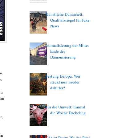
Künstliche Dummheit:
Qualitätssiegel für Fake
News
Normalisierung der Mitte:
Ende der
Dämonisierung
hm
Festung Europa: Wer
in
steckt nun wieder
dahitler?
ch
 an
Für die Umwelt: Einmal
die Woche Dackeltag
t,
rn
Ode an Putin: Wo das Böse