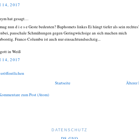
 14, 2017
nym hat gesagt…
mag nun d i e s e Geste bedeuten? Baphomets linkes Ei hängt tiefer als sein rechtes
nbei, pauschale Schmähungen gegen Geringwüchsige an sich machen mich
rborstig. Franco Columbu ist auch nur einsachtundsechzig...
gott in Weiß
 14, 2017
eröffentlichen
Startseite
Älterer 
Kommentare zum Post (Atom)
DATENSCHUTZ
DS-GVO