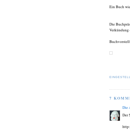
Ein Buch wie
Die Buchpräse
Verkündung 
Buchvorstel
EINGESTEL
7 KOMM
Die
Der 
http