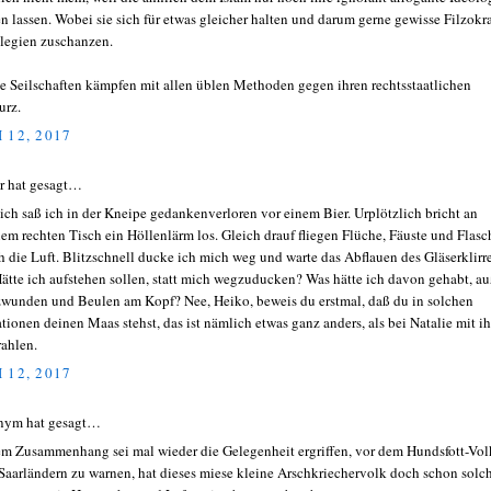
en lassen. Wobei sie sich für etwas gleicher halten und darum gerne gewisse Filzokra
ilegien zuschanzen.
e Seilschaften kämpfen mit allen üblen Methoden gegen ihren rechtsstaatlichen
urz.
 12, 2017
r hat gesagt…
ich saß ich in der Kneipe gedankenverloren vor einem Bier. Urplötzlich bricht an
em rechten Tisch ein Höllenlärm los. Gleich drauf fliegen Flüche, Fäuste und Flas
h die Luft. Blitzschnell ducke ich mich weg und warte das Abflauen des Gläserklirr
Hätte ich aufstehen sollen, statt mich wegzuducken? Was hätte ich davon gehabt, au
zwunden und Beulen am Kopf? Nee, Heiko, beweis du erstmal, daß du in solchen
ationen deinen Maas stehst, das ist nämlich etwas ganz anders, als bei Natalie mit i
rahlen.
 12, 2017
nym hat gesagt…
em Zusammenhang sei mal wieder die Gelegenheit ergriffen, vor dem Hundsfott-Vol
Saarländern zu warnen, hat dieses miese kleine Arschkriechervolk doch schon solc