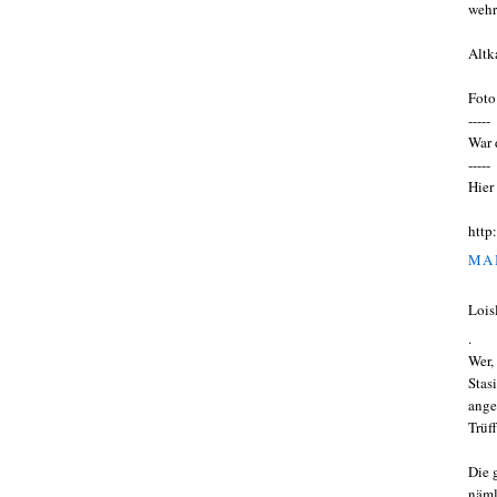
wehr
Altk
Foto
-----
War 
-----
Hier
http
MAI
Lois
.
Wer,
Stas
ange
Trüf
Die 
näml