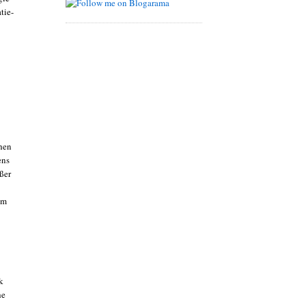
tie-
chen
ens
ßer
hm
k
he