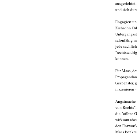
ausgerichtet,
und sich dur
Engagiert und
Ziehsohn Osk
Untergangsst
salonfähig m
jede sachlic
"rechtswidri
können.
Für Maas, der
Propagandamas
Gespenster, g
inszenieren -
Angstmache g
von Rechts",
die "offene G
wirksam abzu
den Entwurf 
Maas konkret