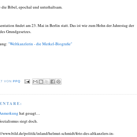
 die Bibel, epochal und unterhaltsam.
ntation findet am 23. Mai in Berlin statt. Das ist wie zum Hohn der Jahrestag der
des Grundgesetzes.
lung:
"Weltkanzlerin - die Merkel-Biografie"
LT VON
PPQ
ENTARE:
 Anmerkung
hat gesagt…
Sozialismus siegt doch.
://www.bild.de/politik/inland/helmut-schmidt/foto-des-altkanzlers-in-