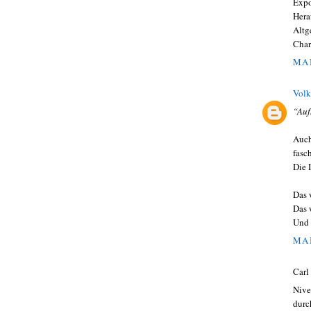
Expo
Hera
Altg
Char
MAI
Volk
“Auf
Auch
fasch
Die 
Das 
Das 
Und 
MAI
Carl
Nive
durc