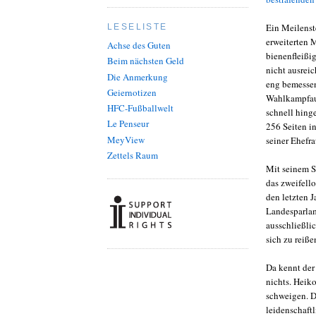
Ein Meilenst
LESELISTE
erweiterten 
Achse des Guten
bienenfleißig
Beim nächsten Geld
nicht ausreic
Die Anmerkung
eng bemessen
Geiernotizen
Wahlkampfauf
HFC-Fußballwelt
schnell hing
Le Penseur
256 Seiten i
MeyView
seiner Ehefra
Zettels Raum
Mit seinem S
das zweifello
den letzten 
Landesparlam
ausschließli
sich zu reiße
Da kennt der 
nichts. Heiko
schweigen. D
leidenschaftl