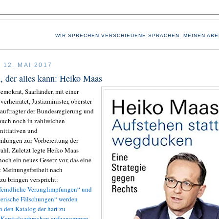
WIR SPRECHEN VERSCHIEDENE SPRACHEN. MEINEN ABE
 12. MAI 2017
 der alles kann: Heiko Maas
demokrat, Saarländer, mit einer
erheiratet, Justizminister, oberster
uftragter der Bundesregierung und
 auch noch in zahlreichen
Initiativen und
mlungen zur Vorbereitung der
hl. Zuletzt legte Heiko Maas
och ein neues Gesetz vor, das eine
t Meinungsfreiheit nach
zu bringen verspricht:
feindliche Verunglimpfungen“ und
terische Fälschungen“ werden
n den Katalog der hart zu
n Kapitalverbrechen aufgenommen
.