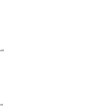
eit
ter