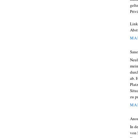
gelt
Priv
Link
Abst
MAI
Saue
Neul
mein
durc
ab. 
Plat
Situ
zu p
MAI
Ano
In d
von 