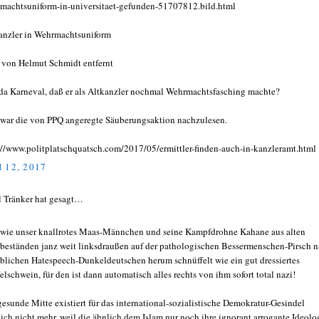
machtsuniform-in-universitaet-gefunden-51707812.bild.html
anzler in Wehrmachtsuniform
 von Helmut Schmidt entfernt
da Karneval, daß er als Altkanzler nochmal Wehrmachtsfasching machte?
 war die von PPQ angeregte Säuberungsaktion nachzulesen.
://www.politplatschquatsch.com/2017/05/ermittler-finden-auch-in-kanzleramt.html
 12, 2017
l Tränker hat gesagt…
 wie unser knallrotes Maas-Männchen und seine Kampfdrohne Kahane aus alten
ibeständen janz weit linksdraußen auf der pathologischen Bessermenschen-Pirsch 
blichen Hatespeech-Dunkeldeutschen herum schnüffelt wie ein gut dressiertes
felschwein, für den ist dann automatisch alles rechts von ihm sofort total nazi!
gesunde Mitte existiert für das international-sozialistische Demokratur-Gesindel
ich nicht mehr, weil die ähnlich dem Islam nur noch ihre ignorant arrogante Ideolo