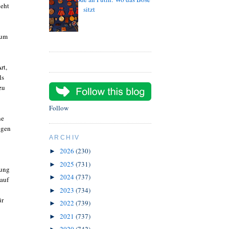
ieht
sitzt
zum
rt,
ls
zu
Follow
ne
egen
ARCHIV
2026
(230)
►
2025
(731)
►
hung
2024
(737)
►
auf
2023
(734)
►
ür
2022
(739)
►
2021
(737)
►