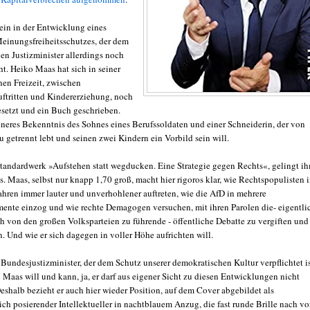
ein in der Entwicklung eines
Meinungsfreiheitsschutzes, der dem
en Justizminister allerdings noch
ht. Heiko Maas hat sich in seiner
en Freizeit, zwischen
tritten und Kindererziehung, noch
esetzt und ein Buch geschrieben.
nneres Bekenntnis des Sohnes eines Berufssoldaten und einer Schneiderin, der von
u getrennt lebt und seinen zwei Kindern ein Vorbild sein will.
tandardwerk »Aufstehen statt wegducken. Eine Strategie gegen Rechts«, gelingt i
s. Maas, selbst nur knapp 1,70 groß, macht hier rigoros klar, wie Rechtspopulisten 
Jahren immer lauter und unverhohlener auftreten, wie die AfD in mehrere
ente einzog und wie rechte Demagogen versuchen, mit ihren Parolen die- eigentli
ch von den großen Volksparteien zu führende - öffentliche Debatte zu vergiften und
n. Und wie er sich dagegen in voller Höhe aufrichten will.
Bundesjustizminister, der dem Schutz unserer demokratischen Kultur verpflichtet is
 Maas will und kann, ja, er darf aus eigener Sicht zu diesen Entwicklungen nicht
eshalb bezieht er auch hier wieder Position, auf dem Cover abgebildet als
ich posierender Intellektueller in nachtblauem Anzug, die fast runde Brille nach vo