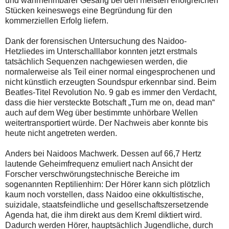
und wahrnehmbarer Gesang bei den meisten erfolgreichen
Stücken keineswegs eine Begründung für den
kommerziellen Erfolg liefern.
Dank der forensischen Untersuchung des Naidoo-
Hetzliedes im Unterschalllabor konnten jetzt erstmals
tatsächlich Sequenzen nachgewiesen werden, die
normalerweise als Teil einer normal eingesprochenen und
nicht künstlich erzeugten Soundspur erkennbar sind. Beim
Beatles-Titel Revolution No. 9 gab es immer den Verdacht,
dass die hier versteckte Botschaft „Turn me on, dead man“
auch auf dem Weg über bestimmte unhörbare Wellen
weitertransportiert würde. Der Nachweis aber konnte bis
heute nicht angetreten werden.
Anders bei Naidoos Machwerk. Dessen auf 66,7 Hertz
lautende Geheimfrequenz emuliert nach Ansicht der
Forscher verschwörungstechnische Bereiche im
sogenannten Reptilienhirn: Der Hörer kann sich plötzlich
kaum noch vorstellen, dass Naidoo eine okkultistische,
suizidale, staatsfeindliche und gesellschaftszersetzende
Agenda hat, die ihm direkt aus dem Kreml diktiert wird.
Dadurch werden Hörer, hauptsächlich Jugendliche, durch