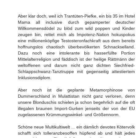
Aber klar doch, weil ich Trantüten-Piefke, ein bis 35 im Hotel
Mama all inclusive durch gepamperter deutscher
Willkommensdödel zu blöd zum wild poppen und Kinder
zeugen bin, rettet mich als Impotenz-Nation hokuspokus
eine millionenköpfige Testosteronfachkraft aus dem bereits
hoffnungslos chaotisch überbevölkerten Schnackselland.
Dazu noch eine intolerante bis hasserfüllte Portion
Mittelalterreligion und fäddisch ist der heilige Rättmänn der
weltoffenen und darum nicht ganz dichten Siechfried-
Schlappschwanz-Tanztruppe mit gegenseitig attestiertem
Inklusionsdiplom.
Aber noch ist die geplante Metamorphinose von
Dummerschland in Mulattistan nicht ganz verloren, denn
unsere Blonduschis schielen ja schon begehrlich auf die oft
illegalen braunen Import-Gurken jenseits der von der EU
zugelassenen Krümmungswinkel- und Größennorm.
Schöne neue Multikultiwelt ... ein dämlich devotes Kötervolk
schafft sich tolleranzbesoffen hüpfend ab und hält jedes