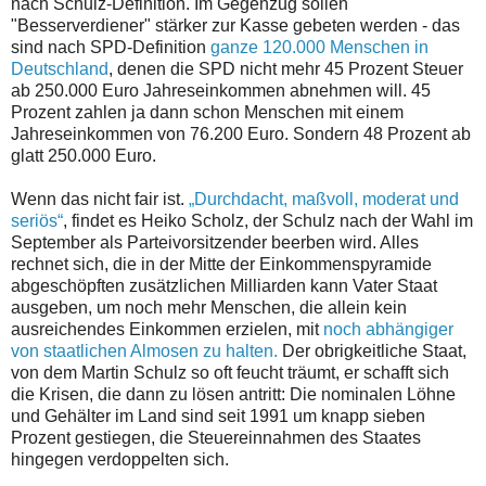
nach Schulz-Definition. Im Gegenzug sollen
"Besserverdiener" stärker zur Kasse gebeten werden - das
sind nach SPD-Definition
ganze 120.000 Menschen in
Deutschland
, denen die SPD nicht mehr 45 Prozent Steuer
ab 250.000 Euro Jahreseinkommen abnehmen will. 45
Prozent zahlen ja dann schon Menschen mit einem
Jahreseinkommen von 76.200 Euro. Sondern 48 Prozent ab
glatt 250.000 Euro.
Wenn das nicht fair ist.
„Durchdacht, maßvoll, moderat und
seriös“
, findet es Heiko Scholz, der Schulz nach der Wahl im
September als Parteivorsitzender beerben wird. Alles
rechnet sich, die in der Mitte der Einkommenspyramide
abgeschöpften zusätzlichen Milliarden kann Vater Staat
ausgeben, um noch mehr Menschen, die allein kein
ausreichendes Einkommen erzielen, mit
noch abhängiger
von staatlichen Almosen zu halten.
Der obrigkeitliche Staat,
von dem Martin Schulz so oft feucht träumt, er schafft sich
die Krisen, die dann zu lösen antritt: Die nominalen Löhne
und Gehälter im Land sind seit 1991 um knapp sieben
Prozent gestiegen, die Steuereinnahmen des Staates
hingegen verdoppelten sich.