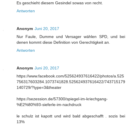
Es geschieht diesem Gesindel sowas von recht.
Antworten
Anonym
Juni 20, 2017
Nur Faule, Dumme und Versager wählen SPD, und bei
denen kommt diese Definition von Gerechtigkeit an.
Antworten
Anonym
Juni 20, 2017
https://www.facebook.com/525624937616422/photos/a.525
756317603284.1073741828.525624937616422/743715179
140729/?type=3&theater
https://sezession.de/57300/spiegel-im-kriechgang-
%E2%80%93-sieferle-im-nachdruck
le schulz ist kapott und wird bald abgeschafft . sozis bei
13%