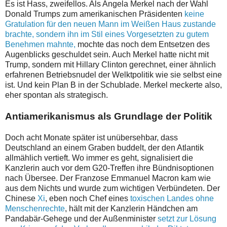
Es ist Hass, zweifellos. Als Angela Merkel nach der Wahl
Donald Trumps zum amerikanischen Präsidenten
keine
Gratulation für den neuen Mann im Weißen Haus zustande
brachte, sondern ihn im Stil eines Vorgesetzten zu gutem
Benehmen mahnte,
mochte das noch dem Entsetzen des
Augenblicks geschuldet sein. Auch Merkel hatte nicht mit
Trump, sondern mit Hillary Clinton gerechnet, einer ähnlich
erfahrenen Betriebsnudel der Welktpolitik wie sie selbst eine
ist. Und kein Plan B in der Schublade. Merkel meckerte also,
eher spontan als strategisch.
Antiamerikanismus als Grundlage der Politik
Doch acht Monate später ist unübersehbar, dass
Deutschland an einem Graben buddelt, der den Atlantik
allmählich vertieft. Wo immer es geht, signalisiert die
Kanzlerin auch vor dem G20-Treffen ihre Bündnisoptionen
nach Übersee. Der Franzose Emmanuel Macron kam wie
aus dem Nichts und wurde zum wichtigen Verbündeten. Der
Chinese
Xi
, eben noch Chef eines
toxischen Landes ohne
Menschenrechte
, hält mit der Kanzlerin Händchen am
Pandabär-Gehege und der Außenminister
setzt zur Lösung