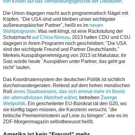
von Krisen auf das Verhandlungsgeschik der Diktaturen.
Die Union dagegen macht auch programmatisch Nägel mit
Köpfen. "Die USA sind und bleiben unser wichtigster
außereuropäischer Partner", heißt es im
neuen
Wahlprogramm
. Was nett klingt, ist eine Rückstufung der
Schutzmacht
auf China-Niveau
. 2013 hatten CDU und CSU
dagegen in ihrem Programm noch geschrieben: "Die USA
sind der wichtigste Freund und Partner Deutschlands."
Merkels Ausspähgenehmigung von 2013 ist Makulatur, ihr
Satz würde heute "Ausspähen unter Partner, das geht gar
nicht" lauten.
Das Koordinatensystem der deutschen Politik ist sichtlich
durcheinandergeraten. Reitend auf dem hohen moralischen
Roß
eines Staatswesens, das sich einmal mehr im Besitz
der alternativlosen Wahrheit wähnt,
betreiben
Zwerge
Weltpolitik
. Ein gescheiterter EU-Bürokrat rät den G20, wo
sie künftig tagen müssen, die Kanzlerin versucht, "die
britische Premierministerin auf Linie zu bringen", wie es im
ZDF-Morgenmagazin selbstbewusst heißt.
Amerika ist kein "Freund" mehr