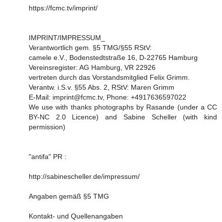
https://fcmc.tv/imprint/
IMPRINT/IMPRESSUM_
Verantwortlich gem. §5 TMG/§55 RStV:
camele e.V., Bodenstedtstraße 16, D-22765 Hamburg
Vereinsregister: AG Hamburg, VR 22926
vertreten durch das Vorstandsmitglied Felix Grimm.
Verantw. i.S.v. §55 Abs. 2, RStV: Maren Grimm
E-Mail: imprint@fcmc.tv, Phone: +4917636597022
We use with thanks photographs by Rasande (under a CC
BY-NC 2.0 Licence) and Sabine Scheller (with kind
permission)
"antifa" PR :
http://sabinescheller.de/impressum/
Angaben gemäß §5 TMG
Kontakt- und Quellenangaben