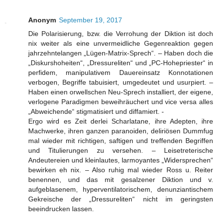
Anonym
September 19, 2017
Die Polarisierung, bzw. die Verrohung der Diktion ist doch
nix weiter als eine unvermeidliche Gegenreaktion gegen
jahrzehntelangen „Lügen-Matrix-Sprech“. – Haben doch die
„Diskurshoheiten“, „Dressureliten“ und „PC-Hohepriester“ in
perfidem, manipulativem Dauereinsatz Konnotationen
verbogen, Begriffe tabuisiert, umgedeutet und usurpiert. –
Haben einen orwellschen Neu-Sprech installiert, der eigene,
verlogene Paradigmen beweihräuchert und vice versa alles
„Abweichende“ stigmatisiert und diffamiert. -
Ergo wird es Zeit derlei Scharlatane, ihre Adepten, ihre
Machwerke, ihren ganzen paranoiden, deliriösen Dummfug
mal wieder mit richtigen, saftigen und treffenden Begriffen
und Titulierungen zu versehen. – Leisetreterische
Andeutereien und kleinlautes, larmoyantes „Widersprechen“
bewirken eh nix. – Also ruhig mal wieder Ross u. Reiter
benennen, und das mit gesalzener Diktion und v.
aufgeblasenem, hyperventilatorischem, denunziantischem
Gekreische der „Dressureliten“ nicht im geringsten
beeindrucken lassen.