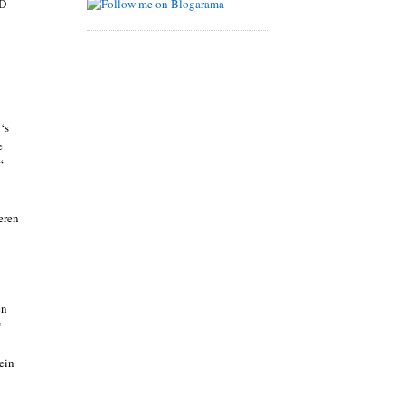
fD
‘s
e
“
eren
en
“
ein