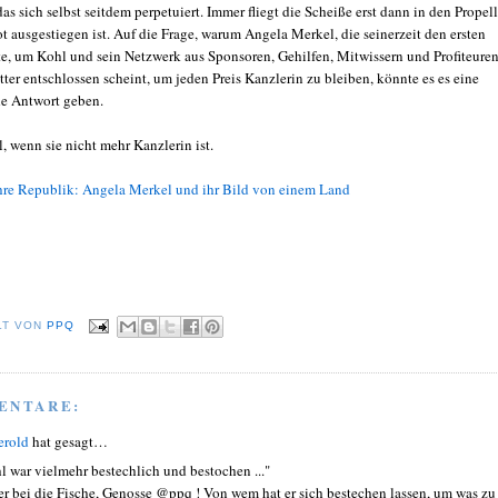
as sich selbst seitdem perpetuiert. Immer fliegt die Scheiße erst dann in den Propell
t ausgestiegen ist. Auf die Frage, warum Angela Merkel, die seinerzeit den ersten
te, um Kohl und sein Netzwerk aus Sponsoren, Gehilfen, Mitwissern und Profiteure
itter entschlossen scheint, um jeden Preis Kanzlerin zu bleiben, könnte es es eine
e Antwort geben.
, wenn sie nicht mehr Kanzlerin ist.
hre Republik: Angela Merkel und ihr Bild von einem Land
LT VON
PPQ
ENTARE:
erold
hat gesagt…
l war vielmehr bestechlich und bestochen ..."
er bei die Fische, Genosse @ppq ! Von wem hat er sich bestechen lassen, um was zu