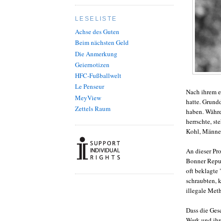
LESELISTE
Achse des Guten
Beim nächsten Geld
Die Anmerkung
Geiernotizen
HFC-Fußballwelt
Le Penseur
Nach ihrem e
MeyView
hatte. Grundd
Zettels Raum
haben. Währe
herrschte, s
Kohl, Männer
An dieser Pro
Bonner Repub
oft beklagte
schraubten, 
illegale Met
Dass die Ges
Werk und ihre