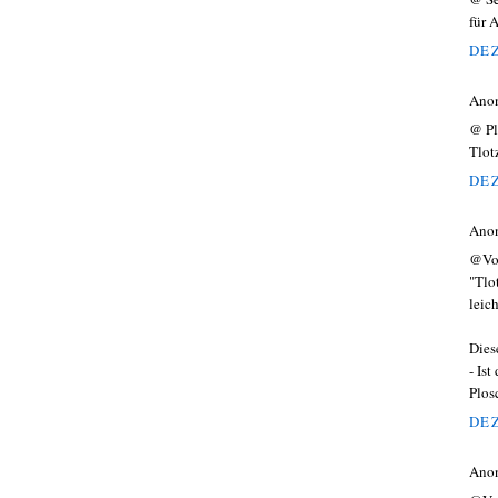
für A
DEZ
Ano
@ Pl
Tlot
DEZ
Ano
@Vo
"Tlo
leich
Dies
- Is
Plos
DEZ
Ano