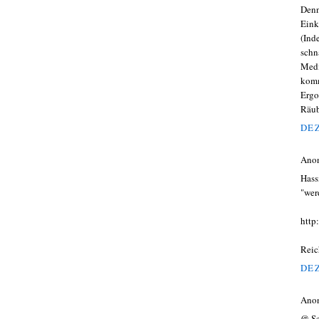
Denn
Eink
(Ind
schn
Medi
komm
Ergo
Räub
DEZ
Ano
Hass
"wer
http
Reic
DEZ
Ano
@ Se