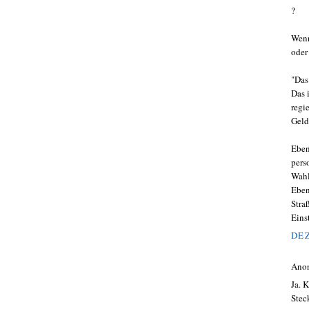
?
Wenn
oder
"Das
Das 
regi
Geld
Eben
pers
Wahl
Eben
Stra
Eins
DEZ
Ano
Ja. 
Stec