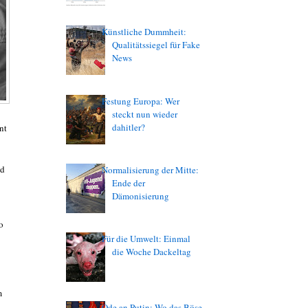
Künstliche Dummheit:
Qualitätssiegel für Fake
News
Festung Europa: Wer
steckt nun wieder
dahitler?
nt
nd
Normalisierung der Mitte:
Ende der
Dämonisierung
o
Für die Umwelt: Einmal
die Woche Dackeltag
m
Ode an Putin: Wo das Böse