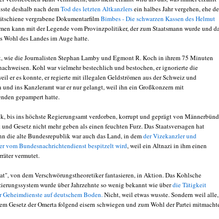
sste deshalb nach dem
Tod des letzten Altkanzlers
ein halbes Jahr vergehen, ehe de
Spätschiene vergrabene Dokumentarfilm
Bimbes - Die schwarzen Kassen des Helmut
men kann mit der Legende vom Provinzpolitiker, der zum Staatsmann wurde und d
s Wohl des Landes im Auge hatte.
ht, wie die Journalisten Stephan Lamby und Egmont R. Koch in ihrem 75 Minuten
nachweisen. Kohl war vielmehr bestechlich und bestochen, er ignorierte die
eil er es konnte, er regierte mit illegalen Geldströmen aus der Schweiz und
n und ins Kanzleramt war er nur gelangt, weil ihn ein Großkonzern mit
nden gepampert hatte.
k, bis ins höchste Regierungsamt verdorben, korrupt und geprägt von Männerbünd
t und Gesetz nicht mehr geben als einen feuchten Furz. Das Staatsversagen hat
n die alte Bundesrepublik war auch das Land, in dem
der Vizekanzler und
r vom Bundesnachrichtendienst bespitzelt wird
, weil ein Altnazi in ihm einen
räter vermutet.
taat", von dem Verschwörungstheoretiker fantasieren, in Aktion. Das Kohlsche
zierungssystem wurde über Jahrzehnte so wenig bekannt wie über
die Tätigkeit
r Geheimdienste auf deutschem Boden.
Nicht, weil etwas wusste. Sondern weil alle,
dem Gesetz der Omerta folgend eisern schwiegen und zum Wohl der Partei mitmacht