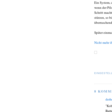
Ein System, d
wenn der Pilo
Schritt mach
stürzen, so b
überraschend
Später einmal
Nicht mehr i
EINGESTEL
8 KOMM
derh
"Koh
Butt