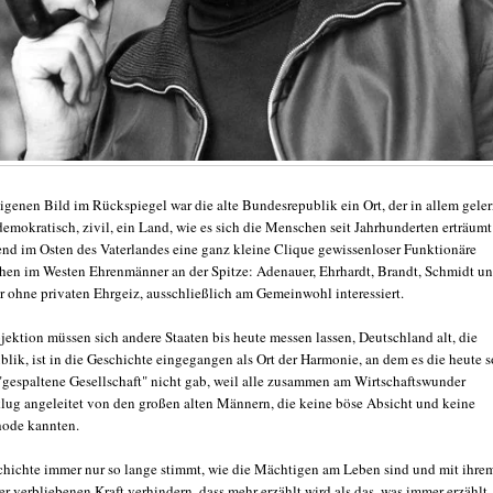
igenen Bild im Rückspiegel war die alte Bundesrepublik ein Ort, der in allem geler
emokratisch, zivil, ein Land, wie es sich die Menschen seit Jahrhunderten erträumt
nd im Osten des Vaterlandes eine ganz kleine Clique gewissenloser Funktionäre
tehen im Westen Ehrenmänner an der Spitze: Adenauer, Ehrhardt, Brandt, Schmidt u
 ohne privaten Ehrgeiz, ausschließlich am Gemeinwohl interessiert.
jektion müssen sich andere Staaten bis heute messen lassen, Deutschland alt, die
lik, ist in die Geschichte eingegangen als Ort der Harmonie, an dem es die heute s
 "gespaltene Gesellschaft" nicht gab, weil alle zusammen am Wirtschaftswunder
klug angeleitet von den großen alten Männern, die keine böse Absicht und keine
hode kannten.
chichte immer nur so lange stimmt, wie die Mächtigen am Leben sind und mit ihre
r verbliebenen Kraft verhindern, dass mehr erzählt wird als das, was immer erzählt