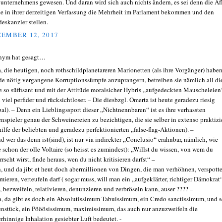
unternehmens gewesen. Und daran wird sich auch nichts ändern, es sei denn die A
e in ihrer derzeitigen Verfassung die Mehrheit im Parlament bekommen und den
eskanzler stellen.
EMBER 12, 2017
nym hat gesagt…
, die heutigen, noch rothschildplanetareren Marionetten (als ihre Vorgänger) haben
de nötig vergangene Korruptionssümpfe anzuprangern, betreiben sie nämlich all di
e so süffisant und mit der Attitüde moralsicher Hybris „aufgedeckten Mauscheleien
 viel perfider und rücksichtloser. – Die diesbzgl. Omerta ist heute geradezu riesig
bal). – Denn ein Lieblingssport dieser „Nichtnennbaren“ ist es ihre verhassten
nspieler genau der Schweinereien zu bezichtigen, die sie selber in extenso praktizi
hilfe der beliebten und geradezu perfektionierten „false-flag-Aktionen). –
nd wer das denn ist(sind), ist nur via indirekter „Conclusio“ erahnbar, nämlich, wie
e schon der olle Voltaire (so heisst es zumindest): „Willst du wissen, von wem du
rscht wirst, finde heraus, wen du nicht kritisieren darfst“ –
, und da jibt et heut doch abermillionen von Dingen, die man verhöhnen, verspott
amieren, verteufeln darf ( sogar muss, will man ein „aufgeklärter, richtiger Dämokrat
), bezweifeln, relativieren, denunzieren und zerbröseln kann, auser ???? –
a, da gibt es doch ein Absolutissimum Tabuissimum, ein Credo sanctissimum, und s
nstück, ein Pööösissimum, maximissimum, das auch nur anzuzweifeln die
erhinnige Inhalation gesiebter Luft bedeutet. -