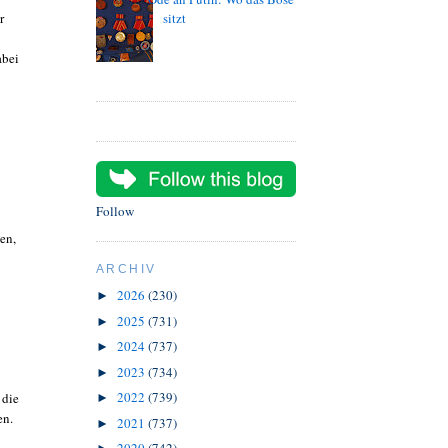
r
sitzt
abei
Follow
en,
ARCHIV
2026
(230)
►
2025
(731)
►
2024
(737)
►
2023
(734)
►
2022
(739)
 die
►
en.
2021
(737)
►