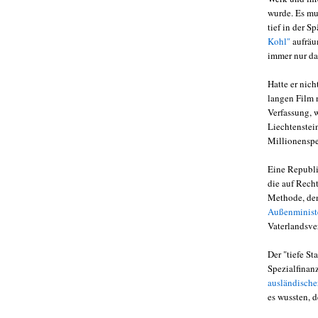
wurde. Es mu
tief in der 
Kohl"
aufräu
immer nur da
Hatte er nic
langen Film 
Verfassung, w
Liechtenstei
Millionenspe
Eine Republi
die auf Rech
Methode, den
Außenministe
Vaterlandsver
Der "tiefe S
Spezialfinan
ausländische
es wussten, 