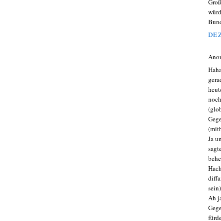
Groß
würd
Bund
DEZ
Ano
Haha
gera
heut
noch
(glo
Gege
(mit
Ja u
sagt
beher
Hach
diff
sein
Ah j
Gege
fürd