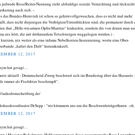
 jedwede Ross/Reiter-Nennung zieht alsbaldige soziale Vernichtung und rücksicht
erkerung nach sich. –
es das Bundes-Hornvieh ist schon so gehirnvollgewaschen, dass es nicht mal mehr
allt, dass nicht diejenigen die Verfolgten/Unterdrückten sind, die permanent durch 
en ihre „Hilfe-wir-armen-Opfer-Mantras“ krakeelen, sondern die von denen man nu
a nix hört, die mit dröhnendem Totschweigen weggelogen werden.) -
 kurzum, nix weiter als eine infame Nebelkerzen-Inszenierung, worin eine Ober-
erbande „haltet den Dieb“ herumkrakeelt.
EMBER 12, 2017
nym hat gesagt…
netz aktuell : Dummscheid-Zwerg beschwert sich im Bundestag über das Hassnetz :
de immer als Fischfotze beschimpft" .
://ankedomscheitberg.de/
hshasskoordinator Dr.Sepp : "wir kümmern uns um die BeschwerdeträgerInnen . oh j
EMBER 12, 2017
nym hat gesagt…
pp / Magister Bokelmann: Haßkommentar an diese ausgemergelte Rosa Luxembur