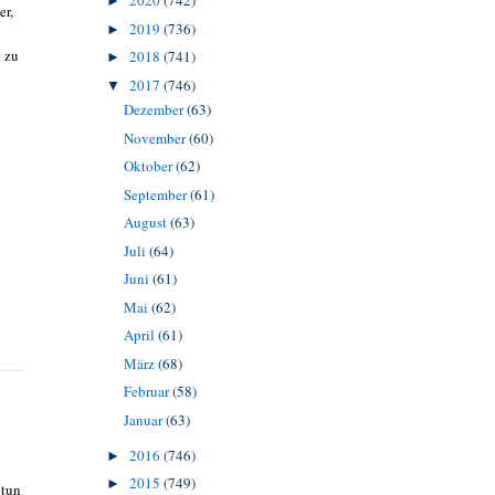
2020
(742)
►
er,
2019
(736)
►
n zu
2018
(741)
►
2017
(746)
▼
Dezember
(63)
November
(60)
Oktober
(62)
September
(61)
August
(63)
Juli
(64)
Juni
(61)
Mai
(62)
April
(61)
März
(68)
Februar
(58)
Januar
(63)
2016
(746)
►
2015
(749)
►
 tun