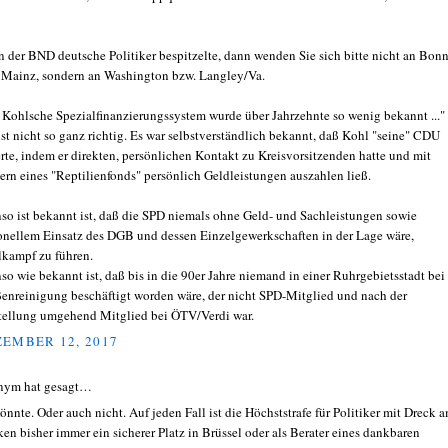
 der BND deutsche Politiker bespitzelte, dann wenden Sie sich bitte nicht an Bon
 Mainz, sondern an Washington bzw. Langley/Va.
 Kohlsche Spezialfinanzierungssystem wurde über Jahrzehnte so wenig bekannt ..."
ist nicht so ganz richtig. Es war selbstverständlich bekannt, daß Kohl "seine" CDU
erte, indem er direkten, persönlichen Kontakt zu Kreisvorsitzenden hatte und mit
ern eines "Reptilienfonds" persönlich Geldleistungen auszahlen ließ.
so ist bekannt ist, daß die SPD niemals ohne Geld- und Sachleistungen sowie
onellem Einsatz des DGB und dessen Einzelgewerkschaften in der Lage wäre,
kampf zu führen.
so wie bekannt ist, daß bis in die 90er Jahre niemand in einer Ruhrgebietsstadt bei
ßenreinigung beschäftigt worden wäre, der nicht SPD-Mitglied und nach der
tellung umgehend Mitglied bei ÖTV/Verdi war.
EMBER 12, 2017
nym hat gesagt…
Könnte. Oder auch nicht. Auf jeden Fall ist die Höchststrafe für Politiker mit Dreck 
ken bisher immer ein sicherer Platz in Brüssel oder als Berater eines dankbaren