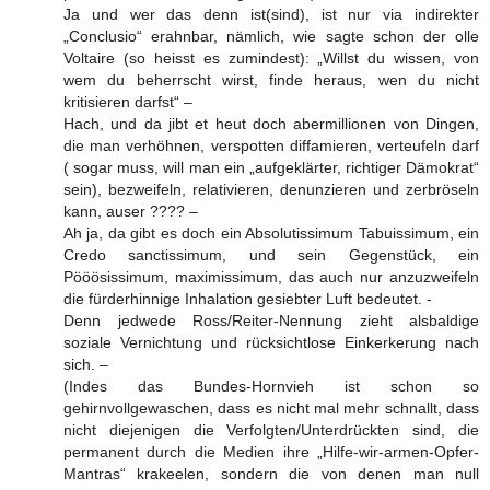
Ja und wer das denn ist(sind), ist nur via indirekter
„Conclusio“ erahnbar, nämlich, wie sagte schon der olle
Voltaire (so heisst es zumindest): „Willst du wissen, von
wem du beherrscht wirst, finde heraus, wen du nicht
kritisieren darfst“ –
Hach, und da jibt et heut doch abermillionen von Dingen,
die man verhöhnen, verspotten diffamieren, verteufeln darf
( sogar muss, will man ein „aufgeklärter, richtiger Dämokrat“
sein), bezweifeln, relativieren, denunzieren und zerbröseln
kann, auser ???? –
Ah ja, da gibt es doch ein Absolutissimum Tabuissimum, ein
Credo sanctissimum, und sein Gegenstück, ein
Pööösissimum, maximissimum, das auch nur anzuzweifeln
die fürderhinnige Inhalation gesiebter Luft bedeutet. -
Denn jedwede Ross/Reiter-Nennung zieht alsbaldige
soziale Vernichtung und rücksichtlose Einkerkerung nach
sich. –
(Indes das Bundes-Hornvieh ist schon so
gehirnvollgewaschen, dass es nicht mal mehr schnallt, dass
nicht diejenigen die Verfolgten/Unterdrückten sind, die
permanent durch die Medien ihre „Hilfe-wir-armen-Opfer-
Mantras“ krakeelen, sondern die von denen man null