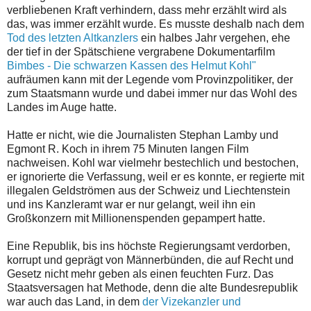
verbliebenen Kraft verhindern, dass mehr erzählt wird als
das, was immer erzählt wurde. Es musste deshalb nach dem
Tod des letzten Altkanzlers
ein halbes Jahr vergehen, ehe
der tief in der Spätschiene vergrabene Dokumentarfilm
Bimbes - Die schwarzen Kassen des Helmut Kohl"
aufräumen kann mit der Legende vom Provinzpolitiker, der
zum Staatsmann wurde und dabei immer nur das Wohl des
Landes im Auge hatte.
Hatte er nicht, wie die Journalisten Stephan Lamby und
Egmont R. Koch in ihrem 75 Minuten langen Film
nachweisen. Kohl war vielmehr bestechlich und bestochen,
er ignorierte die Verfassung, weil er es konnte, er regierte mit
illegalen Geldströmen aus der Schweiz und Liechtenstein
und ins Kanzleramt war er nur gelangt, weil ihn ein
Großkonzern mit Millionenspenden gepampert hatte.
Eine Republik, bis ins höchste Regierungsamt verdorben,
korrupt und geprägt von Männerbünden, die auf Recht und
Gesetz nicht mehr geben als einen feuchten Furz. Das
Staatsversagen hat Methode, denn die alte Bundesrepublik
war auch das Land, in dem
der Vizekanzler und