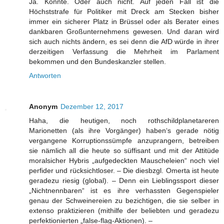
Ja. Könnte. Oder auch nicht. Auf jeden Fall ist die
Höchststrafe für Politiker mit Dreck am Stecken bisher
immer ein sicherer Platz in Brüssel oder als Berater eines
dankbaren Großunternehmens gewesen. Und daran wird
sich auch nichts ändern, es sei denn die AfD würde in ihrer
derzeitigen Verfassung die Mehrheit im Parlament
bekommen und den Bundeskanzler stellen.
Antworten
Anonym
Dezember 12, 2017
Haha, die heutigen, noch rothschildplanetareren
Marionetten (als ihre Vorgänger) haben‘s gerade nötig
vergangene Korruptionssümpfe anzuprangern, betreiben
sie nämlich all die heute so süffisant und mit der Attitüde
moralsicher Hybris „aufgedeckten Mauscheleien“ noch viel
perfider und rücksichtloser. – Die diesbzgl. Omerta ist heute
geradezu riesig (global). – Denn ein Lieblingssport dieser
„Nichtnennbaren“ ist es ihre verhassten Gegenspieler
genau der Schweinereien zu bezichtigen, die sie selber in
extenso praktizieren (mithilfe der beliebten und geradezu
perfektionierten „false-flag-Aktionen). –