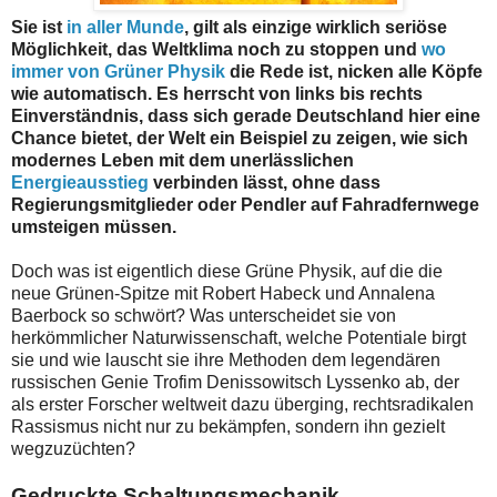
Sie ist
in aller Munde
, gilt als einzige wirklich seriöse
Möglichkeit, das Weltklima noch zu stoppen und
wo
immer von Grüner Physik
die Rede ist, nicken alle Köpfe
wie automatisch. Es herrscht von links bis rechts
Einverständnis, dass sich gerade Deutschland hier eine
Chance bietet, der Welt ein Beispiel zu zeigen, wie sich
modernes Leben mit dem unerlässlichen
Energieausstieg
verbinden lässt, ohne dass
Regierungsmitglieder oder Pendler auf Fahradfernwege
umsteigen müssen.
Doch was ist eigentlich diese Grüne Physik, auf die die
neue Grünen-Spitze mit Robert Habeck und Annalena
Baerbock so schwört? Was unterscheidet sie von
herkömmlicher Naturwissenschaft, welche Potentiale birgt
sie und wie lauscht sie ihre Methoden dem legendären
russischen Genie Trofim Denissowitsch Lyssenko ab, der
als erster Forscher weltweit dazu überging, rechtsradikalen
Rassismus nicht nur zu bekämpfen, sondern ihn gezielt
wegzuzüchten?
Gedruckte Schaltungsmechanik