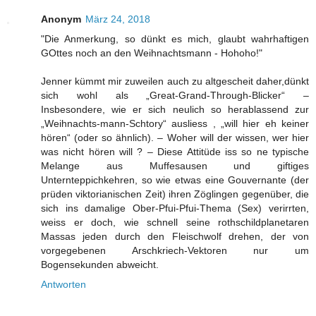
Anonym
März 24, 2018
"Die Anmerkung, so dünkt es mich, glaubt wahrhaftigen
GOttes noch an den Weihnachtsmann - Hohoho!"
Jenner kümmt mir zuweilen auch zu altgescheit daher,dünkt
sich wohl als „Great-Grand-Through-Blicker“ –
Insbesondere, wie er sich neulich so herablassend zur
„Weihnachts-mann-Schtory“ ausliess , „will hier eh keiner
hören“ (oder so ähnlich). – Woher will der wissen, wer hier
was nicht hören will ? – Diese Attitüde iss so ne typische
Melange aus Muffesausen und giftiges
Unternteppichkehren, so wie etwas eine Gouvernante (der
prüden viktorianischen Zeit) ihren Zöglingen gegenüber, die
sich ins damalige Ober-Pfui-Pfui-Thema (Sex) verirrten,
weiss er doch, wie schnell seine rothschildplanetaren
Massas jeden durch den Fleischwolf drehen, der von
vorgegebenen Arschkriech-Vektoren nur um
Bogensekunden abweicht.
Antworten