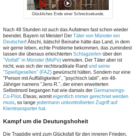
Glückliches Ende einer Schrecksekunde.
Nach 48 Stunden ist auch das Aufatmen fast schon wieder
beendet. Bayern ist Meister! Der
Täter von Münster ein
Deutscher
! Ätschi, bätschi! Beinahe hätte das Land, in dem
wir gerne leben, echte Probleme bekommen, das zumindest
lassen die überaus erleichterten
Schlagzeilen
über den
"Vorfall" in Münster (MoPo)
vermuten. Der Täter aber ist
nicht, was sich der rechtsradikale Rand
und seine
"Spießgesellen" (FAZ)
gewünscht hätten. Sondern nur eine
"Person mit Auffälligkeiten", "psychisch labil", ein 48-
Jähriger namens "Jens R.", der einen erweiterten
Selbstmord begangen hat wie damals der
Germanwings-
Co-Pilot
. Etwas, womit
eigentlich immer gerechnet werden
muss
, so lange
jedermann unkontrollierten Zugriff auf
Kleintransporter hat.
Kampf um die Deutungshoheit
Die Tragödie wird zum Glücksfall für den inneren Frieden,