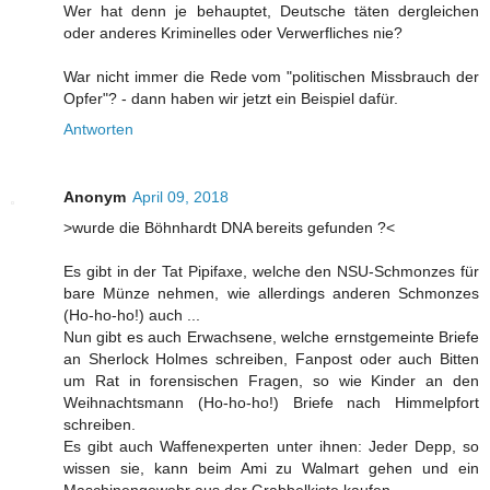
Wer hat denn je behauptet, Deutsche täten dergleichen
oder anderes Kriminelles oder Verwerfliches nie?
War nicht immer die Rede vom "politischen Missbrauch der
Opfer"? - dann haben wir jetzt ein Beispiel dafür.
Antworten
Anonym
April 09, 2018
>wurde die Böhnhardt DNA bereits gefunden ?<
Es gibt in der Tat Pipifaxe, welche den NSU-Schmonzes für
bare Münze nehmen, wie allerdings anderen Schmonzes
(Ho-ho-ho!) auch ...
Nun gibt es auch Erwachsene, welche ernstgemeinte Briefe
an Sherlock Holmes schreiben, Fanpost oder auch Bitten
um Rat in forensischen Fragen, so wie Kinder an den
Weihnachtsmann (Ho-ho-ho!) Briefe nach Himmelpfort
schreiben.
Es gibt auch Waffenexperten unter ihnen: Jeder Depp, so
wissen sie, kann beim Ami zu Walmart gehen und ein
Maschinengewehr aus der Grabbelkiste kaufen.