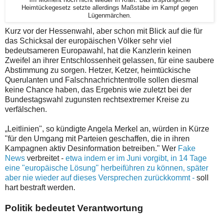
Im Moment noch nicht wieder in Kraft: Das ursprüngliche
Heimtückegesetz setzte allerdings Maßstäbe im Kampf gegen
Lügenmärchen.
Kurz vor der Hessenwahl, aber schon mit Blick auf die für
das Schicksal der europäischen Völker sehr viel
bedeutsameren Europawahl, hat die Kanzlerin keinen
Zweifel an ihrer Entschlossenheit gelassen, für eine saubere
Abstimmung zu sorgen. Hetzer, Ketzer, heimtückische
Querulanten und Falschnachrichtentrolle sollen diesmal
keine Chance haben, das Ergebnis wie zuletzt bei der
Bundestagswahl zugunsten rechtsextremer Kreise zu
verfälschen.
„Leitlinien", so kündigte Angela Merkel an, würden in Kürze
"für den Umgang mit Parteien geschaffen, die in ihren
Kampagnen aktiv Desinformation betreiben." Wer
Fake
News
verbreitet -
etwa indem er im Juni vorgibt, in 14 Tage
eine "europäische Lösung" herbeiführen zu können, später
aber nie wieder auf dieses Versprechen zurückkommt -
soll
hart bestraft werden.
Politik bedeutet Verantwortung