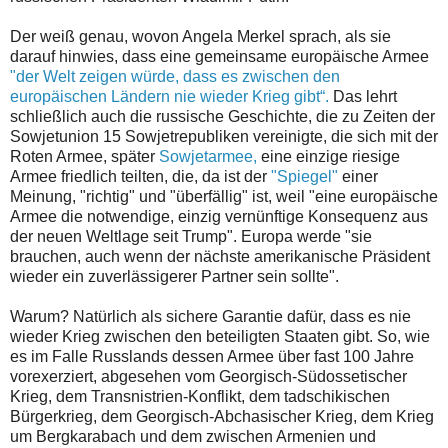
Der weiß genau, wovon Angela Merkel sprach, als sie
darauf hinwies, dass eine gemeinsame europäische Armee
"der Welt zeigen würde, dass es zwischen den
europäischen Ländern nie wieder Krieg gibt“.
Das lehrt
schließlich auch die russische Geschichte, die zu Zeiten der
Sowjetunion 15 Sowjetrepubliken vereinigte, die sich mit der
Roten Armee, später
Sowjetarmee,
eine einzige riesige
Armee friedlich teilten, die, da ist der
"Spiegel"
einer
Meinung, "richtig" und "überfällig" ist, weil "eine europäische
Armee die notwendige, einzig vernünftige Konsequenz aus
der neuen Weltlage seit Trump". Europa werde "sie
brauchen, auch wenn der nächste amerikanische Präsident
wieder ein zuverlässigerer Partner sein sollte".
Warum? Natürlich als sichere Garantie dafür, dass es nie
wieder Krieg zwischen den beteiligten Staaten gibt. So, wie
es im Falle Russlands dessen Armee über fast 100 Jahre
vorexerziert, abgesehen vom Georgisch-Südossetischer
Krieg, dem Transnistrien-Konflikt, dem tadschikischen
Bürgerkrieg, dem Georgisch-Abchasischer Krieg, dem Krieg
um Bergkarabach und dem zwischen Armenien und