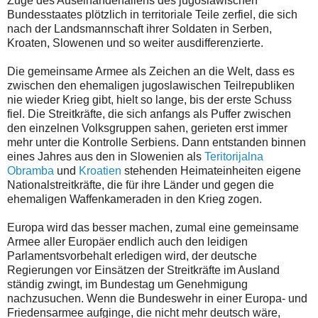
Zuge des Auseinanderfallens des jugoslawischen
Bundesstaates plötzlich in territoriale Teile zerfiel, die sich
nach der Landsmannschaft ihrer Soldaten in Serben,
Kroaten, Slowenen und so weiter ausdifferenzierte.
Die gemeinsame Armee als Zeichen an die Welt, dass es
zwischen den ehemaligen jugoslawischen Teilrepubliken
nie wieder Krieg gibt, hielt so lange, bis der erste Schuss
fiel. Die Streitkräfte, die sich anfangs als Puffer zwischen
den einzelnen Volksgruppen sahen, gerieten erst immer
mehr unter die Kontrolle Serbiens. Dann entstanden binnen
eines Jahres aus den in Slowenien als
Teritorijalna
Obramba
und
Kroatien
stehenden Heimateinheiten eigene
Nationalstreitkräfte, die für ihre Länder und gegen die
ehemaligen Waffenkameraden in den Krieg zogen.
Europa wird das besser machen, zumal eine gemeinsame
Armee aller Europäer endlich auch den leidigen
Parlamentsvorbehalt erledigen wird, der deutsche
Regierungen vor Einsätzen der Streitkräfte im Ausland
ständig zwingt, im Bundestag um Genehmigung
nachzusuchen. Wenn die Bundeswehr in einer Europa- und
Friedensarmee aufginge, die nicht mehr deutsch wäre,