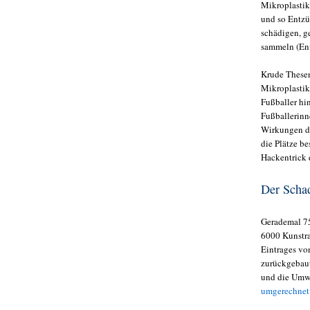
Mikroplastik,
und so Entz
schädigen, g
sammeln (Env
Krude Thesen
Mikroplastik
Fußballer hi
Fußballerinn
Wirkungen de
die Plätze b
Hackentrick 
Der Schad
Gerademal 75
6000 Kunstra
Eintrages v
zurückgebaut
und die Umwe
umgerechnet 