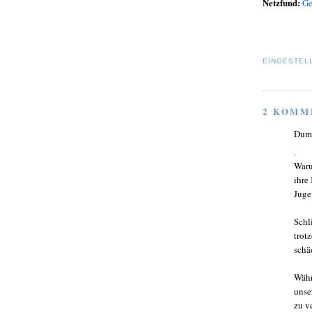
Netzfund:
Ge
EINGESTEL
2 KOMM
Dumm
.
Waru
ihre
Juge
Schl
trot
schä
Währ
unse
zu v