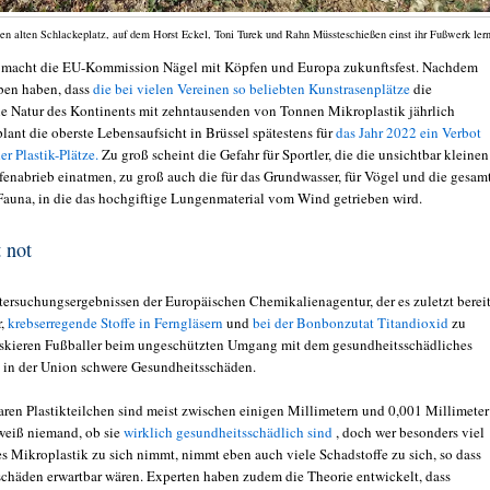
n alten Schlackeplatz, auf dem Horst Eckel, Toni Turek und Rahn Müssteschießen einst ihr Fußwerk lern
 macht die EU-Kommission Nägel mit Köpfen und Europa zukunftsfest. Nachdem
ben haben, dass
die bei vielen Vereinen so beliebten Kunstrasenplätze
die
 Natur des Kontinents mit zehntausenden von Tonnen Mikroplastik jährlich
lant die oberste Lebensaufsicht in Brüssel spätestens für
das Jahr 2022 ein Verbot
r Plastik-Plätze.
Zu groß scheint die Gefahr für Sportler, die die unsichtbar kleinen
ifenabrieb einatmen, zu groß auch die für das Grundwasser, für Vögel und die gesam
auna, in die das hochgiftige Lungenmaterial vom Wind getrieben wird.
t not
ersuchungsergebnissen der Europäischen Chemikalienagentur, der es zuletzt berei
r,
krebserregende Stoffe in Ferngläsern
und
bei der Bonbonzutat Titandioxid
zu
iskieren Fußballer beim ungeschützten Umgang mit dem gesundheitsschädliches
 in der Union schwere Gesundheitsschäden.
aren Plastikteilchen sind meist zwischen einigen Millimetern und 0,001 Millimeter
 weiß niemand, ob sie
wirklich gesundheitsschädlich sind
, doch wer besonders viel
es Mikroplastik zu sich nimmt, nimmt eben auch viele Schadstoffe zu sich, so dass
chäden erwartbar wären. Experten haben zudem die Theorie entwickelt, dass