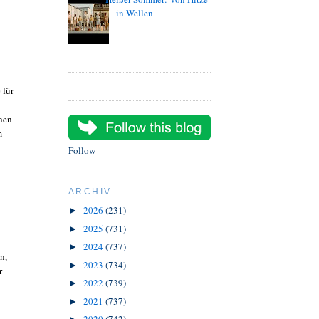
in Wellen
 für
chen
m
Follow
ARCHIV
2026
(231)
►
2025
(731)
►
2024
(737)
►
n,
2023
(734)
►
r
2022
(739)
►
2021
(737)
►