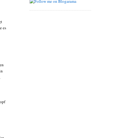
gt
e es
ten
in
,
Kopf
der