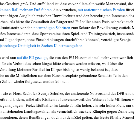
as Geschrei groß. Und auffallend ist, dass es vor allem alte weiße Männer sind, die
 keinen Ball mehr am Fuß führen,
die versuchen,
mit antieuropäischen Parolen
für e
ernünftigen Ausgleich zwischen Umweltschutz und den berechtigten Interessen des
rben. Als hätte die Gesundheit der Bürger und Fußballer einen Preis, schreckt auch
tministerin vor den
notwendigen Schritten
zum Schutz der Bevölkerung zurück. 
ßes Interesse daran, dass Sportvereine ihren Spiel- und Trainingsbetrieb, insbesond
und Jugendsport, ohne Einschränkungen durchführen können", verteidigte Svenja
 jahrelange Untätigkeit in Sachen Kunstrasengefahr
.
 wird nun
auf die EU gezeigt
, die von den EU-Hassern einmal mehr verantwortlich
für ein Verbot, das schon längst hätte erlassen werden müssen, weil über die
erteilung kleinerer Partikel im Körper bislang so wenig bekannt ist, dass
se an die Miniteilchen aus dem Kunstrasenplatz gebundene Schadstoffe in den
 Zellen wieder freigesetzt werden können.
, wie es Horst Seehofer, Svenja Schulze, der amtierende Notvorstand des DFB und 
rtbund fordern, wälzt alle Risiken auf unverantwortliche Weise auf die Millionen v
, ganz jungen - Freizeitfußballer im Lande ab. Ein hoher, ein sehr hoher Preis, um s
er anstehenden Landtagswahlen als vermeintlich wackere Kämpfer gegen Zumutun
inszenieren, deren Bemühungen doch nur dem Ziel gelten, das Beste für alle Mnes