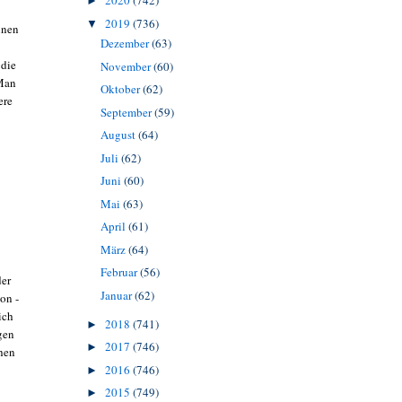
2020
(742)
►
2019
(736)
▼
inen
Dezember
(63)
 die
November
(60)
Man
Oktober
(62)
ere
September
(59)
August
(64)
Juli
(62)
Juni
(60)
Mai
(63)
April
(61)
März
(64)
Februar
(56)
der
Januar
(62)
on -
ich
2018
(741)
►
gen
2017
(746)
►
chen
2016
(746)
►
2015
(749)
►