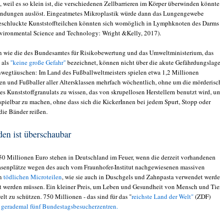
 weil es so klein ist, die verschiedenen Zellbarrieren im Körper überwinden könnte
ündungen auslöst. Eingeatmetes Mikroplastik würde dann das Lungengewebe
eschluckte Kunststoffteilchen könnten sich womöglich in Lymphknoten des Darms
ironmental Science and Technology: Wright &Kelly, 2017).
 wie die des Bundesamtes für Risikobewertung und das Umweltministerium, das
 als
"keine große Gefahr"
bezeichnet, können nicht über die akute Gefährdungslage
nwegtäuschen: Im Land des Fußballweltmeisters spielen etwa 1,2 Millionen
en und Fußballer aller Altersklassen mehrfach wöchentlich, ohne um die mörderis
s Kunststoffgranulats zu wissen, das von skrupellosen Herstellern benutzt wird, u
espielbar zu machen, ohne dass sich die KickerInnen bei jedem Spurt, Stopp oder
die Bänder reißen.
en ist überschaubar
0 Millionen Euro stehen in Deutschland im Feuer, wenn die derzeit vorhandenen
senplätze wegen des auch vom Fraunhofer-Institut nachgewiesenen massiven
on
tödlichen Microteilen
, wie sie auch in Duschgels und Zahnpasta verwendet werde
 werden müssen. Ein kleiner Preis, um Leben und Gesundheit von Mensch und Tie
lt zu schützen. 750 Millionen - das sind für das "
reichste Land der Welt"
(ZDF)
gerademal fünf Bundestagsbesucherzentren.