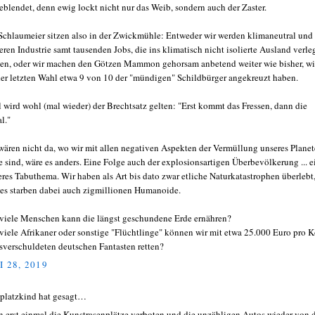
eblendet, denn ewig lockt nicht nur das Weib, sondern auch der Zaster.
Schlaumeier sitzen also in der Zwickmühle: Entweder wir werden klimaneutral und
ieren Industrie samt tausenden Jobs, die ins klimatisch nicht isolierte Ausland verle
en, oder wir machen den Götzen Mammon gehorsam anbetend weiter wie bisher, wi
der letzten Wahl etwa 9 von 10 der "mündigen" Schildbürger angekreuzt haben.
l wird wohl (mal wieder) der Brechtsatz gelten: "Erst kommt das Fressen, dann die
l."
wären nicht da, wo wir mit allen negativen Aspekten der Vermüllung unseres Plane
e sind, wäre es anders. Eine Folge auch der explosionsartigen Überbevölkerung ... e
eres Tabuthema. Wir haben als Art bis dato zwar etliche Naturkatastrophen überlebt
 es starben dabei auch zigmillionen Humanoide.
viele Menschen kann die längst geschundene Erde ernähren?
viele Afrikaner oder sonstige "Flüchtlinge" können wir mit etwa 25.000 Euro pro 
tsverschuldeten deutschen Fantasten retten?
I 28, 2019
platzkind hat gesagt…
 erst einmal die Kunstrasenplätze verboten und die unzähligen Autos wieder von 