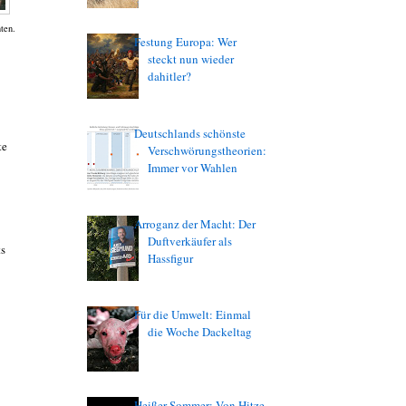
ten.
Festung Europa: Wer
steckt nun wieder
dahitler?
Deutschlands schönste
te
Verschwörungstheorien:
Immer vor Wahlen
Arroganz der Macht: Der
Duftverkäufer als
ts
Hassfigur
Für die Umwelt: Einmal
die Woche Dackeltag
Heißer Sommer: Von Hitze