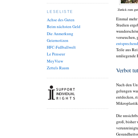
Zurück zum gute
LESELISTE
Einmal mehr
Achse des Guten
Studien erge
Beim nächsten Geld
wunderschöne
Die Anmerkung
verseuchen, p
Geiernotizen
entsprechende
HFC-Fußballwelt
Teile aus Re
Le Penseur
umliegende F
MeyView
Zettels Raum
Verbot tu
Nach den Unt
gelungen wa
entdecken, r
Mikroplastik
Die unsichtb
groß, bisher
verunreinigt
Gesundheitss