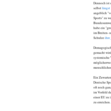
Dennoch ist d
selbst
längst
angeblich "v
Sports" zu we
Bundesumwel
habe ein "gro
im Breiten- 
Schulze
ihre
Demagogisch
gemacht wird 
systemische V
möglicherwei
menschlichen
Ein Zuwarten
Deutsche Spo
oft noch ganz
im Vorfeld d
einer EU zu 
zu erreichen.