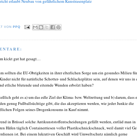
richt erlaubt Neubau von gefährlichem Kunstrasenplatz
LT VON
PPQ
ENTARE:
 kickt gut hat gesagt…
m sollten die EU-Obrigkeiten in ihrer elterlichen Sorge um ein gesundes Milieu fü
 Kinder nicht für natürliche Schotter- und Schlackeplätze sein, auf denen wir uns in 
nd etliche blutende und eiternde Wunden erbolzt haben?
ießlich geht es a) um das edle Ziel der Klima- bzw. Weltrettung und b) darum, dass 
zden genug Fußballsüchtige gibt, die das akzeptieren werden, wie jeder Junkie die
dlichen Folgen seines Drogenkonsums in Kauf nimmt.
end in Brüssel solche Antikunststoffentscheidungen gefällt werden, entläd man in
ren Häfen täglich Containerriesen voller Plastikschnickschnack, weil damit viel Ge
erdienen ist. Bei einem lukrativen Geschäft wird Umweltschutz nämlich gerne