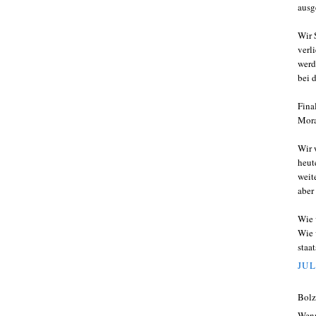
ausg
Wir 
verl
werd
bei 
Fina
Mora
Wir 
heut
weit
aber
Wie 
Wie 
staa
JUL
Bolz
Wenn