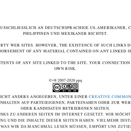
 AUSSCHLIESSLICH AN DEUTSCHSPRACHIGE US-AMERIKANER, C
HILIPPINEN UND MEXIKANER RICHTET.
ARTY WEB SITES. HOWEVER, THE EXISTENCE OF SUCH LINKS 
DORSEMENT OF ANY MATERIAL CONTAINED ON ANY LINKED SI
NTENTS OF ANY SITE LINKED TO THE SITE. YOUR CONNECTION 
OWN RISK.
©+
®
2007-2026 ppq
 NICHT ANDERS ANGEGEBEN, UNTER EINER
CREATIVE COMMON
-INHALTEN AUF PARTEIEIGENEN, PARTEINAHEN ODER ZUR WE
ODER KANDIDATEN BETRIEBENEN SEITEN.
NKS ZU ANDEREN SEITEN IM INTERNET GESETZT. WIR MÖCH
UNG UND DIE INHALTE DIESER SEITEN HABEN. VIELMEHR DI
WAS WIR DA MANCHMAL LESEN MÜSSEN, EMPÖRT UNS ZUTIEF