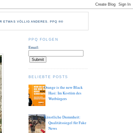
R ETWAS VÖLLIG ANDERES. PPQ ®©
PPQ FOLGEN
Email:
BELIEBTE POSTS
Orange is the new Black
Hasi: Im Kostüm des
Wutbürgers
Künstliche Dummheit:
Qualitätssiegel für Fake
News