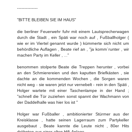
--------------
"BITTE BLEIBEN SIE IM HAUS"
die berliner Feuerwehr fuhr mit einem Lautsprecherwagen
durch die Stadt , ein Späti war noch auf , Fußballholger (
wie er im Viertel genannt wurde ) kümmerte sich nicht um
behördliche Auflagen , Beate rief an , "ja komm`runter , wir
machen Party im Keller , ..."
benommen stolperte Beate die Treppen herunter , vorbei
an den Schmierereien und den kaputten Briefkästen , sie
dachte an die kommenden Wochen , die Sorgen waren
nicht weg - sie waren jetzt nur vernebelt - rein in den Späti ,
Holger wartete mit einer Taschenlampe in der Hand ;
"schnell die Tür zuziehen sonst spannt der Wachmann von
der Daddelhalle was hier los ist "
Holger war Fußballer , ambitionierter Stürmer aus der
Kreisklasse , hatte seinen Lagerraum zum Partykeller
ausgebaut , Beate kannte die Leute nicht , 80er Hits
dröhnten aus einer alten Hifi-Anlage .