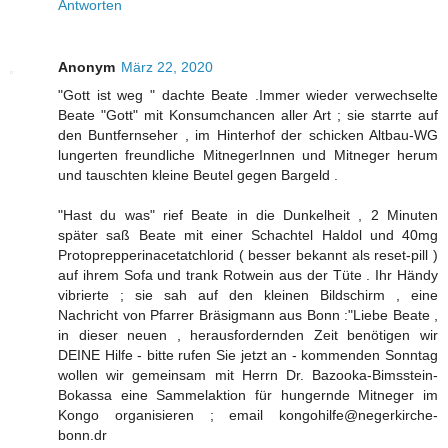
Antworten
Anonym
März 22, 2020
"Gott ist weg " dachte Beate .Immer wieder verwechselte
Beate "Gott" mit Konsumchancen aller Art ; sie starrte auf
den Buntfernseher , im Hinterhof der schicken Altbau-WG
lungerten freundliche MitnegerInnen und Mitneger herum
und tauschten kleine Beutel gegen Bargeld .
"Hast du was" rief Beate in die Dunkelheit , 2 Minuten
später saß Beate mit einer Schachtel Haldol und 40mg
Protoprepperinacetatchlorid ( besser bekannt als reset-pill )
auf ihrem Sofa und trank Rotwein aus der Tüte . Ihr Händy
vibrierte ; sie sah auf den kleinen Bildschirm , eine
Nachricht von Pfarrer Bräsigmann aus Bonn :"Liebe Beate ,
in dieser neuen , herausfordernden Zeit benötigen wir
DEINE Hilfe - bitte rufen Sie jetzt an - kommenden Sonntag
wollen wir gemeinsam mit Herrn Dr. Bazooka-Bimsstein-
Bokassa eine Sammelaktion für hungernde Mitneger im
Kongo organisieren ; email kongohilfe@negerkirche-
bonn.dr