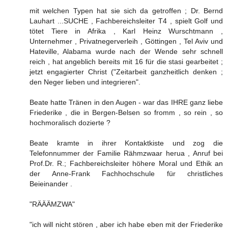
mit welchen Typen hat sie sich da getroffen ; Dr. Bernd
Lauhart ...SUCHE , Fachbereichsleiter T4 , spielt Golf und
tötet Tiere in Afrika , Karl Heinz Wurschtmann ,
Unternehmer , Privatnegerverleih , Göttingen , Tel Aviv und
Hateville, Alabama wurde nach der Wende sehr schnell
reich , hat angeblich bereits mit 16 für die stasi gearbeitet ;
jetzt engagierter Christ ("Zeitarbeit ganzheitlich denken ;
den Neger lieben und integrieren".
Beate hatte Tränen in den Augen - war das IHRE ganz liebe
Friederike , die in Bergen-Belsen so fromm , so rein , so
hochmoralisch dozierte ?
Beate kramte in ihrer Kontaktkiste und zog die
Telefonnummer der Familie Rähmzwaar herua , Anruf bei
Prof.Dr. R.; Fachbereichsleiter höhere Moral und Ethik an
der Anne-Frank Fachhochschule für christliches
Beieinander .
"RÄÄÄMZWA"
"ich will nicht stören , aber ich habe eben mit der Friederike