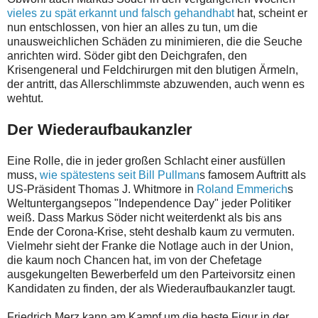
vieles zu spät erkannt und falsch gehandhabt
hat, scheint er
nun entschlossen, von hier an alles zu tun, um die
unausweichlichen Schäden zu minimieren, die die Seuche
anrichten wird. Söder gibt den Deichgrafen, den
Krisengeneral und Feldchirurgen mit den blutigen Ärmeln,
der antritt, das Allerschlimmste abzuwenden, auch wenn es
wehtut.
Der Wiederaufbaukanzler
Eine Rolle, die in jeder großen Schlacht einer ausfüllen
muss,
wie spätestens seit Bill Pullman
s famosem Auftritt als
US-Präsident Thomas J. Whitmore in
Roland Emmerich
s
Weltuntergangsepos "Independence Day" jeder Politiker
weiß. Dass Markus Söder nicht weiterdenkt als bis ans
Ende der Corona-Krise, steht deshalb kaum zu vermuten.
Vielmehr sieht der Franke die Notlage auch in der Union,
die kaum noch Chancen hat, im von der Chefetage
ausgekungelten Bewerberfeld um den Parteivorsitz einen
Kandidaten zu finden, der als Wiederaufbaukanzler taugt.
Friedrich Merz kann am Kampf um die beste Figur in der