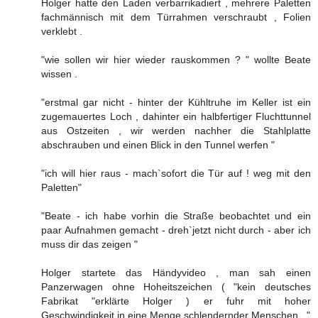
Holger hatte den Laden verbarrikadiert , mehrere Paletten
fachmännisch mit dem Türrahmen verschraubt , Folien
verklebt .
"wie sollen wir hier wieder rauskommen ? " wollte Beate
wissen .
"erstmal gar nicht - hinter der Kühltruhe im Keller ist ein
zugemauertes Loch , dahinter ein halbfertiger Fluchttunnel
aus Ostzeiten , wir werden nachher die Stahlplatte
abschrauben und einen Blick in den Tunnel werfen "
"ich will hier raus - mach`sofort die Tür auf ! weg mit den
Paletten"
"Beate - ich habe vorhin die Straße beobachtet und ein
paar Aufnahmen gemacht - dreh`jetzt nicht durch - aber ich
muss dir das zeigen "
Holger startete das Händyvideo , man sah einen
Panzerwagen ohne Hoheitszeichen ( "kein deutsches
Fabrikat "erklärte Holger ) er fuhr mit hoher
Geschwindigkeit in eine Menge schlendernder Menschen . "