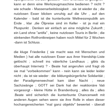
kann er denn eine Werkzeugmaschine bedienen ? nicht ?
wie schade - Massenarbeitslosigkeit ...sie ist wieder da ; die
nutzlosen Esser blicken unruhig auf die Uhr , auf den
Kalender - bald ist die kunterbunte Wellnessrepublik am
Ende , klar ,die Ölpreise sind im Keller - ist ja mal ein
Pluspunkt . Denken wir einfach an eine mögliche Zukunft ;
ein Land ohne "antifa" , keine nutzlosen Touris in Berlin ; die
stinkenden Rotfrontkneipen haben noch Mittel für 2 Wochen
-dann ist Schluss .
die kluge Friederike ( sie macht was mit Menschen und
Medien ) hat alle nutzlosen Esser aus ihrer friendship-Liste
gelöscht ; schnell ins väterliche Landhaus ; gibts da
überhaupt Internetz ? - Beate hat angerufen und fragt ob
sie mal "vorbeikommen" kann - nein kann sie leider leider
nicht ; da ist sie wieder : die bildungsbürgerliche Solidarität ;
der Paradigmenwechsel kam über Nacht ; neue
Sachzwänge ; GOTT sei Dank hat der reaktionäre Vati
vorgesorgt - kleine Hütte in Brandenburg ; alles da ; alles
.Beate wird sicherlich die kunterbunte Chancenwelt mit
anderen Augen sehen wenn sie ihre Rolle in eben dieser
hochangereicherten "mal ganz objektiv" bewertet - überall