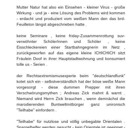
Mutter Natur hat also ein Einsehen - kleiner Virus - große
Wirkung - und ja - eine Lösung des Problems wird kommen
- erdacht und produziert vom weißen Mann den das brd-
Feuilleton längst abgeschrieben hatte .
keine Seminare , keine friday-Zusammenrottung suv-
verwöhnter SchölerInnen und Schöler , keine
Eisschleckereien einer Startbahngegnerin im Netz ,
zurückgeworfen auf das eigene kleine ICHICHICH sitzt
Fräulein Doof in ihrer Hauptstadtwohnung und konsumiert
tolle us - Serien .
der Rechtsextremismusexperte beim "deutschlandfunk"
kotet sich ein - selbstverständlich hat der böse weiße Mann
vorgesorgt - diese dummen Prepper mit ihren
Verschwörungsmythen ; Andreas Zick mahnt & warnt .
Niemand wird Herrn Zick brauchen , wenn demnächst die
marodierenden Buntweltmitbürger ganz unironisch
"Teilhabe" einfordern .
"Teilhabe" für nutzlose und völlig unbegabte Orientalen .
Spargelhelfer werden gesucht - kein Orientale ist geeignet -