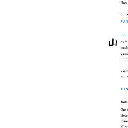
Hab 
Sorry
JUN
ppq
es f
ausf
gema
unte
verh
kons
JUN
Jode
Gar 
Hete
Ermi
alle