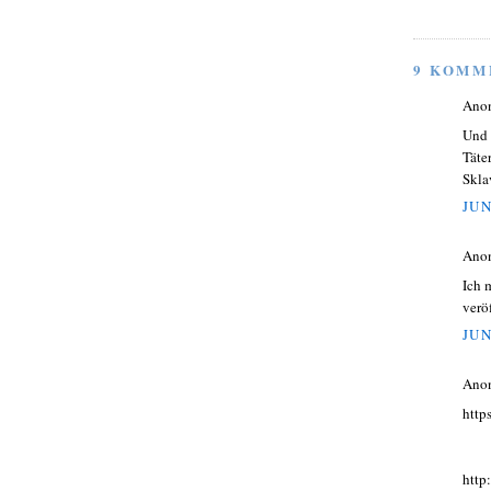
9 KOMM
Ano
Und 
Täte
Skla
JUN
Ano
Ich 
verö
JUN
Ano
http
http