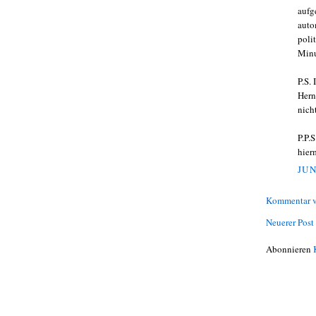
aufg
auto
poli
Minu
P.S.
Hern
nich
P.P.
hier
JUN
Kommentar v
Neuerer Post
Abonnieren