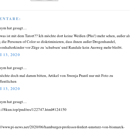
ENTARE:
nym hat gesagt…
was ist mit dem Tatort?? Ich möchte dort keine Weißen (Pfui!) mehr sehen, außer al
r, die Personen of Color so diskriminieren, dass ihnen außer Drogenhandel,
venhalterkinder vor Züge zu 'schubsen' und Randale kein Ausweg mehr bleibt.
I 13, 2020
nym hat gesagt…
möchte doch mal darum bitten, Artikel von Swenja Prantl nur mit Foto zu
ffentlichen
I 13, 2020
nym hat gesagt…
s://8kun.top/pnd/res/122747.html#124150
://www.pi-news.net/2020/06/hamburger-professor-fordert-umsturz-von-bismarck-