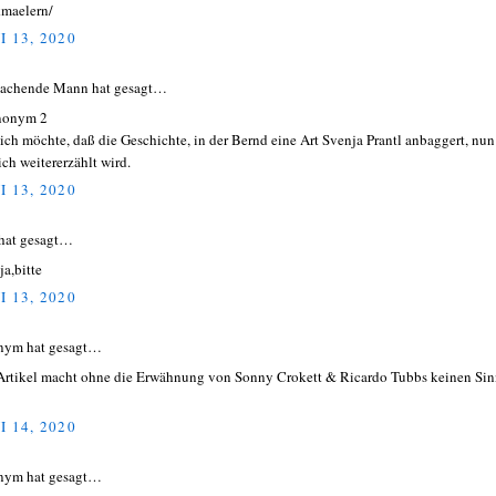
maelern/
I 13, 2020
lachende Mann hat gesagt…
onym 2
ich möchte, daß die Geschichte, in der Bernd eine Art Svenja Prantl anbaggert, nun
ich weitererzählt wird.
I 13, 2020
hat gesagt…
ja,bitte
I 13, 2020
nym hat gesagt…
Artikel macht ohne die Erwähnung von Sonny Crokett & Ricardo Tubbs keinen Sin
I 14, 2020
nym hat gesagt…