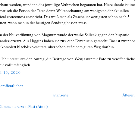
ebaut werden, wer denn das jeweilige Verbrechen begannen hat. Hierzulande ist im
matisch die Person der Täter, deren Weltanschauung am wenigsten der aktuellen
tical correctness entspricht. Das weiß man als Zuschauer wenigsten schon nach 5
ten, wenn man in der heutigen Sendung hassen muss.
 In der Neuverfilmung von Magnum wurde der weiße Selleck gegen den hispanic
andez ersetzt. Aus Higgins haben sie zus. eine Feministin gemacht. Das ist zwar no
t komplett black-live-matters, aber schon auf einem guten Weg dorthin.
S. Ich unterstütze den Antrag, die Beiträge von sVenja nur mit Foto zu veröffentlich
mit vollumfänglich.
I 15, 2020
eröffentlichen
Startseite
Älterer 
Kommentare zum Post (Atom)