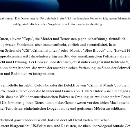
dealisierend: Die Darstellung der Polizeiarbeit in den USA im deutschen Fernsehen folgt neuen Erkenntni
zufolge stark klischeehaften Vorgaben, ist unkritisch und reformbedürftig.
Guten, clevere "Cops", die Mörder und Terroristen jagen, scharfsinnig, freundlich,
privaten Problemen, aber immer aufrecht, ehrlich und vorurteilsfrei. In us-
en Serien wie "CSI", Crimninal Intent" oder "Monk", "Blue Bloods" und "Hawaii F
mproduzenten seit Jahrzehnten eifrig am Bild des amerikanischen Polizisten als ei
cht und Ordnung. Der Cops ist unbestechlich, er ist unbezwingbar und heldenhaft,
 ihn daran hindern, die werte der amerikanischen Verfassung im Sinne der Schwac
en und Bedrohten zu interpretieren.
t vertrottelte Inspektor Colombo oder die Detektive von "Criminal Minds", ob die F
"Without a trace" oder die Männer und Frauen von "Law & Order" - sie alle tragen 
elt, dass die Welt der amerikanischen Polizei in Ordnung ist, weil hier tapfere Ermit
 Uniform mutig ihren Dienst tun, um das Gemeinwesen vor den üblen Machenscha
her Terroristen, einheimischer Drogenbarone und gerissener Mörder zu schützen.
lichkeit ganz anders aussieht, hat erst der Fall Floyd vielen deutschen
auern klargemacht. US-Polizisten sind Rassisten, sie üben überwiegend brutale Ge