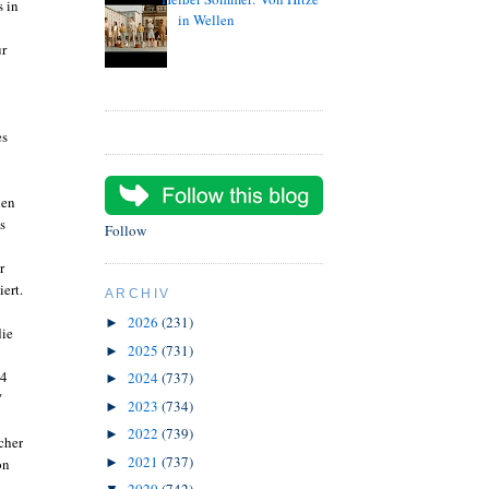
s in
in Wellen
ur
es
hen
s
Follow
r
iert.
ARCHIV
2026
(231)
►
die
2025
(731)
►
,4
2024
(737)
►
"
2023
(734)
►
2022
(739)
►
cher
2021
(737)
►
on