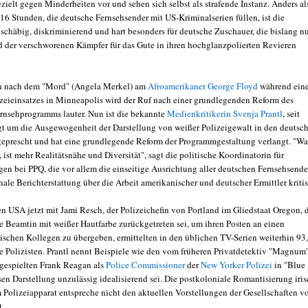
zielt gegen Minderheiten vor und sehen sich selbst als strafende Instanz. Anders al
16 Stunden, die deutsche Fernsehsender mit US-Kriminalserien füllen, ist die
 schäbig, diskriminierend und hart besonders für deutsche Zuschauer, die bislang n
ld der verschworenen Kämpfer für das Gute in ihren hochglanzpolierten Revieren
 nach dem "Mord" (Angela Merkel) am
Afroamerikaner George Floyd
während ein
izeieinsatzes in Minneapolis wird der Ruf nach einer grundlegenden Reform des
rnsehprogramms lauter. Nun ist die bekannte
Medienkritikerin Svenja Prantl
, seit
gt um die Ausgewogenheit der Darstellung von weißer Polizeigewalt in den deutsc
eprescht und hat eine grundlegende Reform der Programmgestaltung verlangt. "Wa
 ist mehr Realitätsnähe und Diversität", sagt die politische Koordinatorin für
en bei PPQ, die vor allem die einseitige Ausrichtung aller deutschen Fernsehsende
onale Berichterstattung über die Arbeit amerikanischer und deutscher Ermittler kritis
n USA jetzt mit Jami Resch, der Polizeichefin von Portland im Gliedstaat Oregon, 
de Beamtin mit weißer Hautfarbe zurückgetreten sei, um ihren Posten an einen
ischen Kollegen zu übergeben, ermittelten in den üblichen TV-Serien weiterhin 93
e Polizisten. Prantl nennt Beispiele wie den vom früheren Privatdetektiv "Magnum
gespielten Frank Reagan als
Police Commissioner
der
New Yorker Polizei
in "Blue
en Darstellung unzulässig idealisierend sei. Die postkoloniale Romantisierung iris
Polizeiapparat entspreche nicht den aktuellen Vorstellungen der Gesellschaften v
t.