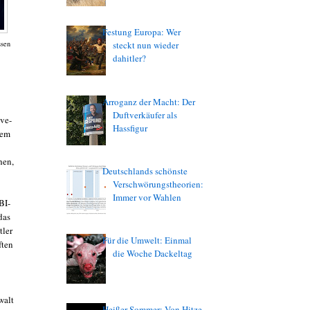
Festung Europa: Wer
ssen
steckt nun wieder
dahitler?
Arroganz der Macht: Der
Duftverkäufer als
ive-
Hassfigur
nem
hen,
Deutschlands schönste
Verschwörungstheorien:
Immer vor Wahlen
BI-
das
tler
Für die Umwelt: Einmal
ften
die Woche Dackeltag
walt
Heißer Sommer: Von Hitze