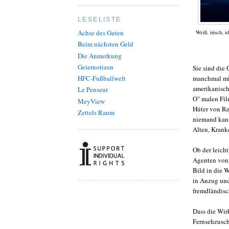
LESELISTE
Achse des Guten
Weiß, irisch, i
Beim nächsten Geld
Die Anmerkung
Geiernotizen
Sie sind die 
HFC-Fußballwelt
manchmal mit 
amerikanisch
Le Penseur
O" malen Fil
MeyView
Hüter von Re
Zettels Raum
niemand kann
Alten, Krank
Ob der leich
Agenten von 
Bild in die W
in Anzug und
fremdländisc
Dass die Wirk
Fernsehzusch