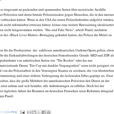
 es insgesamt an packenden und spannenden Serien über rassistische Ausfälle
er Polizisten und deren brutale Polizeieinsätze gegen Menschen, die in den meiste
s verbrochen hätten. Wenn in den USA die ersten Polizeibehörden aufgelöst würden,
 als nicht reformierbar erwiesen hätten, könne eine weitere Heroisierung idealisierter
ren nicht hingenommen werden. "Das sind Fake News", urteilt Prantl, nachdem
n der «Black Lives Matter»-Bewegung gefordert hatten, der Polizei die Mittel zu
se für die Produzenten der zahllosen amerikanischen Uniform-Opern gelten, eben
für die Einkaufsabteilungen der deutschen Fernsehsender. Gerade ARD und ZDF al
ptabnehmer von unkritischen Serien wie "The Rookie" oder das nur
matisiertende Drama "Ein Cop mit dunkler Vergangenheit" seien nicht geeignet, ei
d von der Polizeiarbeit in den Vereinigten Staaten zu zeichnen, die von übertrieben
riminierung und einer strikten Verleugnung des kolonialen Erbes geprägt sei. Zwar
halten, dass die große Mehrheit der amerikanischen Polizisten den Dienst an der
ernst nehme und sich bemühe, alle Anforderungen zu erfüllen. Doch bei der
der täglichen Arbeit der Beamten im deutschen Fernsehen seien Reformen dringend
nja Prantl.
LT VON
PPQ