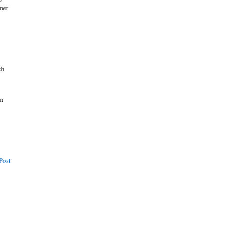
mer
ch
en
Post