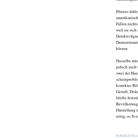
Ebenso fehle
amerikanisch
Fällen nicht
weil sie sich
Detektivfigu
Demonstrante
kürzen.
Dasselbe müs
jedoch auch 
zwei der Hau
scheinproble
korrektes Bil
Gewalt, Disk
bleibe festzu
Bevölkerung 
Darstellung 
nötig, so Sve
EINGESTEL