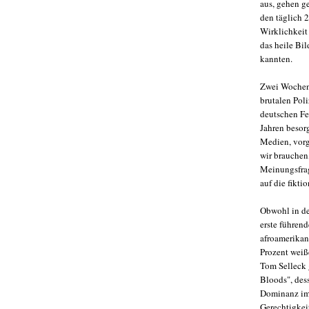
aus, gehen ge
den täglich 2
Wirklichkeit
das heile Bi
kannten.
Zwei Wochen
brutalen Pol
deutschen Fe
Jahren besor
Medien, vorg
wir brauchen,
Meinungsfrag
auf die fikti
Obwohl in de
erste führen
afroamerikan
Prozent weiß
Tom Selleck 
Bloods", dess
Dominanz im 
Gerechtigkei