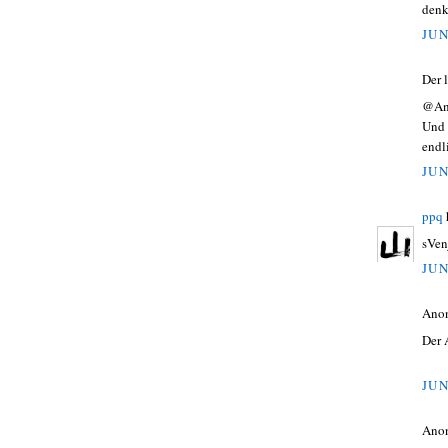
denk
JUN
Der 
@An
Und 
endl
JUN
ppq
sVen
JUN
Ano
Der 
JUN
Ano