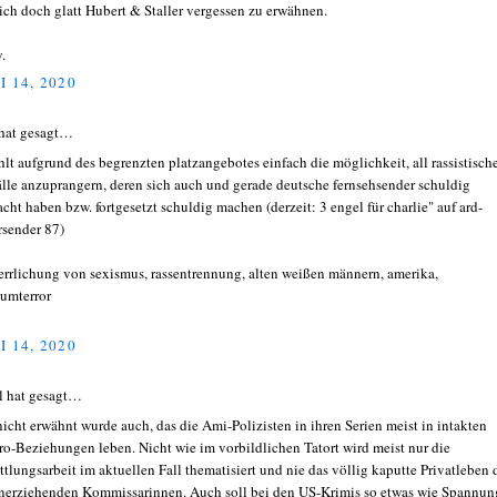
ich doch glatt Hubert & Staller vergessen zu erwähnen.
.
I 14, 2020
hat gesagt…
ehlt aufgrund des begrenzten platzangebotes einfach die möglichkeit, all rassistisch
älle anzuprangern, deren sich auch und gerade deutsche fernsehsender schuldig
cht haben bzw. fortgesetzt schuldig machen (derzeit: 3 engel für charlie" auf ard-
rsender 87)
errlichung von sexismus, rassentrennung, alten weißen männern, amerika,
umterror
I 14, 2020
l hat gesagt…
nicht erwähnt wurde auch, das die Ami-Polizisten in ihren Serien meist in intakten
ro-Beziehungen leben. Nicht wie im vorbildlichen Tatort wird meist nur die
ttlungsarbeit im aktuellen Fall thematisiert und nie das völlig kaputte Privatleben 
inerziehenden Kommissarinnen. Auch soll bei den US-Krimis so etwas wie Spannun