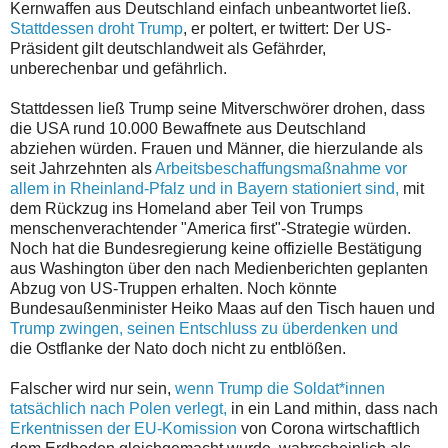
Kernwaffen aus Deutschland einfach unbeantwortet ließ.
Stattdessen droht Trump
, er poltert, er twittert: Der US-
Präsident gilt deutschlandweit als Gefährder,
unberechenbar und gefährlich.
Stattdessen ließ Trump seine Mitverschwörer drohen, dass
die USA rund 10.000 Bewaffnete aus Deutschland
abziehen würden. Frauen und Männer, die hierzulande als
seit Jahrzehnten als
Arbeitsbeschaffungsmaßnahme vor
allem in Rheinland-Pfalz und in Bayern stationiert sind,
mit
dem Rückzug ins Homeland aber Teil von Trumps
menschenverachtender "America first"-Strategie würden.
Noch hat die Bundesregierung keine offizielle Bestätigung
aus Washington über den nach Medienberichten geplanten
Abzug von US-Truppen erhalten. Noch könnte
Bundesaußenminister Heiko Maas auf den Tisch hauen und
Trump zwingen, seinen Entschluss zu überdenken und
die Ostflanke der Nato doch nicht zu entblößen.
Falscher wird nur sein,
wenn Trump die Soldat*innen
tatsächlich nach Polen verlegt,
in ein Land mithin, dass nach
Erkentnissen der EU-Komission
von Corona wirtschaftlich