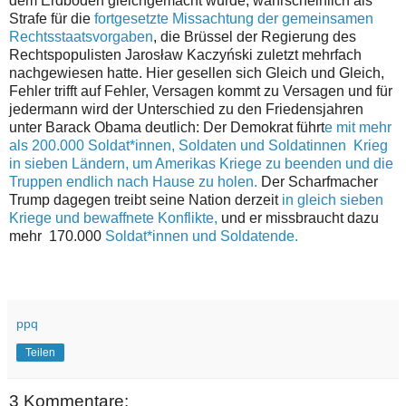
dem Erdboden gleichgemacht wurde, wahrscheinlich als
Strafe für die
fortgesetzte Missachtung der gemeinsamen
Rechtsstaatsvorgaben
, die Brüssel
der Regierung des
Rechtspopulisten Jarosław Kaczyński zuletzt mehrfach
nachgewiesen hatte. Hier gesellen sich Gleich und Gleich,
Fehler trifft auf Fehler, Versagen kommt zu Versagen und für
jedermann wird der Unterschied zu den Friedensjahren
unter Barack Obama deutlich: Der Demokrat führt
e mit mehr
als 200.000 Soldat*innen, Soldaten und Soldatinnen Krieg
in sieben Ländern, um Amerikas Kriege zu beenden und die
Truppen endlich nach Hause zu holen.
Der Scharfmacher
Trump dagegen treibt seine Nation derzeit
in gleich sieben
Kriege und bewaffnete Konflikte,
und er missbraucht dazu
mehr 170.000
Soldat*innen und Soldatende.
ppq
Teilen
3 Kommentare: