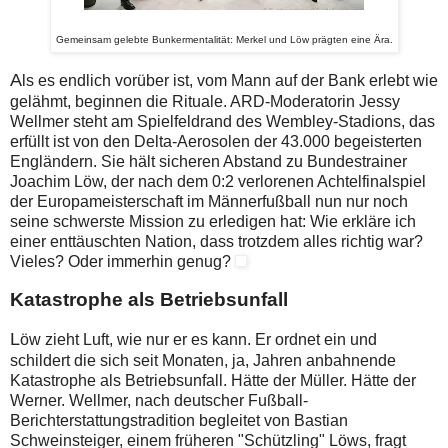
Gemeinsam gelebte Bunkermentalität: Merkel und Löw prägten eine Ära.
A
ls es endlich vorüber ist, vom Mann auf der Bank erlebt wie
gelähmt, beginnen die Rituale. ARD-Moderatorin Jessy
Wellmer steht am Spielfeldrand des Wembley-Stadions, das
erfüllt ist von den Delta-Aerosolen der 43.000 begeisterten
Engländern. Sie hält sicheren Abstand zu Bundestrainer
Joachim Löw, der nach dem 0:2 verlorenen Achtelfinalspiel
der Europameisterschaft im Männerfußball nun nur noch
seine schwerste Mission zu erledigen hat: Wie erkläre ich
einer enttäuschten Nation, dass trotzdem alles richtig war?
Vieles? Oder immerhin genug?
Katastrophe als Betriebsunfall
L
öw zieht Luft, wie nur er es kann. Er ordnet ein und
schildert die sich seit Monaten, ja, Jahren anbahnende
Katastrophe als Betriebsunfall. Hätte der Müller. Hätte der
Werner. Wellmer, nach deutscher Fußball-
Berichterstattungstradition begleitet von Bastian
Schweinsteiger, einem früheren "Schützling" Löws, fragt