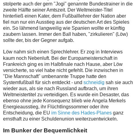
stolperte auch der gern "Jogi" genannte Bundestrainer in die
zweite Hälfte seiner Amtszeit. Der Weltmeister-Titel
hinterließ einen Kater, dem Fußballlehrer der Nation aber
fiel nun nur ein Ausstieg aus der deutschen Art des Spieles
ein. So lähmend langweilig wie Spanien wollte er künftig
zaubern lassen. Immer den Ball haben, "zirkulieren" (Löw)
sollte der, bis der Gegner aufgab.
L
öw nahm sich einen Sprechlehrer. Er zog in Interviews
kaum noch Nebenluft. Bei der Europameisterschaft in
Frankreich ging es im Halbfinale nach Hause, aber Löw
versicherte, so viel habe nicht gefehlt. Die inzwischen in
"Die Mannschaft" umbenannte Truppe hatte den
Systemfußball für sich entdeckt - und
schneidig
sah sie auch
wieder aus, als sie nach Russland aufbrach, um ihren
Weltmeistertitel zu verteidigen. Es wurde ein Desaster, das
ebenso ohne jede Konsequenz blieb wie Angela Merkels
Energieausstieg, ihr Flüchtlingssommer oder ihre
Entscheidung, die EU
im Sinne des Hades-Planes
ganz
ernsthaft zu einer Schuldenunion weiterzuentwickeln.
Im Bunker der Bequemlichkeit