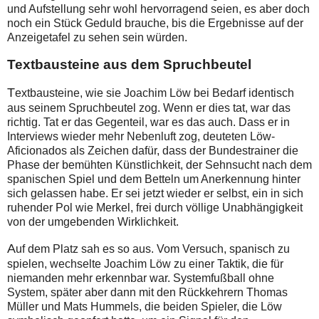
und Aufstellung sehr wohl hervorragend seien, es aber doch
noch ein Stück Geduld brauche, bis die Ergebnisse auf der
Anzeigetafel zu sehen sein würden.
Textbausteine aus dem Spruchbeutel
T
extbausteine, wie sie Joachim Löw bei Bedarf identisch
aus seinem Spruchbeutel zog. Wenn er dies tat, war das
richtig. Tat er das Gegenteil, war es das auch. Dass er in
Interviews wieder mehr Nebenluft zog, deuteten Löw-
Aficionados als Zeichen dafür, dass der Bundestrainer die
Phase der bemühten Künstlichkeit, der Sehnsucht nach dem
spanischen Spiel und dem Betteln um Anerkennung hinter
sich gelassen habe. Er sei jetzt wieder er selbst, ein in sich
ruhender Pol wie Merkel, frei durch völlige Unabhängigkeit
von der umgebenden Wirklichkeit.
A
uf dem Platz sah es so aus. Vom Versuch, spanisch zu
spielen, wechselte Joachim Löw zu einer Taktik, die für
niemanden mehr erkennbar war. Systemfußball ohne
System, später aber dann mit den Rückkehrern Thomas
Müller und Mats Hummels, die beiden Spieler, die Löw