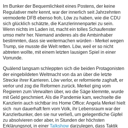
I
m Bunker der Bequemlichkeit eines Postens, der keine
Regulativer mehr kennt, war der innerlich seit Jahrzehnten
vermoderte DFB ebenso froh, Löw zu haben, wie die CDU
sich glücklich schätzte, die Kanzlerinnenpartei zu sein.
Wenn nichts im Laden ist, macht ein tolles Schaufenster
umso mehr her. Niemand anderes als die Amtsinhaber
bestimmten, dass sie weitermachen würden - Merkel wegen
Trump, sie musste die Welt retten. Löw, weil er so nicht
abtreten wollte, mit einem letzten lausigen Spiel in einer
Vorrunde.
Q
uälend langsam schleppten sich die beiden Protagonisten
der eingebildeten Weltmacht von da an über die letzte
Strecke ihrer Karrieren. Löw verlor, er reformierte zaghaft, er
verlor und zog die Reformen zurück. Merkel ging vom
Regieren zum Verwalten über, wo die Säge klemmte, wurde
mit Geld geschmiert. Als die Pandemie kam, wechselte die
Kanzlerin auch sichtbar ins Home Office: Angela Merkel hielt
sich nun dauerhaft fern vom Volk, ihr Lebensraum war der
Kanzlerbunker, den sie nur verließ, um gelegentliche Gipfel
zu absolvieren oder aber, in Stunden der höchsten
Erklärungsnot, in einer
Talkshow
darzulegen, dass Taktik