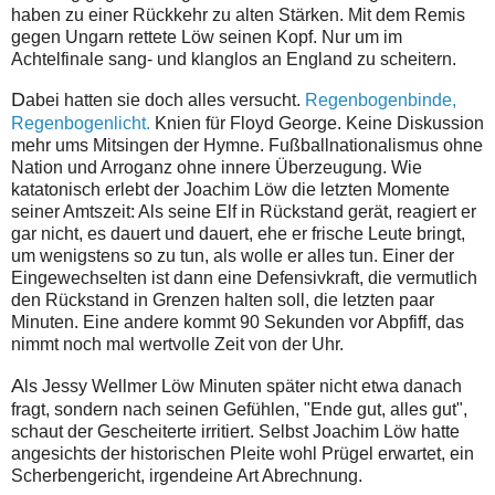
haben zu einer Rückkehr zu alten Stärken. Mit dem Remis
gegen Ungarn rettete Löw seinen Kopf. Nur um im
Achtelfinale sang- und klanglos an England zu scheitern.
D
abei hatten sie doch alles versucht.
Regenbogenbinde,
Regenbogenlicht.
Knien für Floyd George. Keine Diskussion
mehr ums Mitsingen der Hymne. Fußballnationalismus ohne
Nation und Arroganz ohne innere Überzeugung. Wie
katatonisch erlebt der Joachim Löw die letzten Momente
seiner Amtszeit: Als seine Elf in Rückstand gerät, reagiert er
gar nicht, es dauert und dauert, ehe er frische Leute bringt,
um wenigstens so zu tun, als wolle er alles tun. Einer der
Eingewechselten ist dann eine Defensivkraft, die vermutlich
den Rückstand in Grenzen halten soll, die letzten paar
Minuten. Eine andere kommt 90 Sekunden vor Abpfiff, das
nimmt noch mal wertvolle Zeit von der Uhr.
A
ls Jessy Wellmer Löw Minuten später nicht etwa danach
fragt, sondern nach seinen Gefühlen, "Ende gut, alles gut",
schaut der Gescheiterte irritiert. Selbst Joachim Löw hatte
angesichts der historischen Pleite wohl Prügel erwartet, ein
Scherbengericht, irgendeine Art Abrechnung.