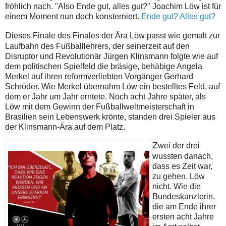
fröhlich nach. "Also Ende gut, alles gut?" Joachim Löw ist für
einem Moment nun doch konsterniert.
Ende gut? Alles gut?
D
ieses Finale des Finales der Ära Löw passt wie gemalt zur
Laufbahn des Fußballlehrers, der seinerzeit auf den
Disruptor und Revolutionär Jürgen Klinsmann folgte wie auf
dem politischen Spielfeld die bräsige, behäbige Angela
Merkel auf ihren reformverliebten Vorgänger Gerhard
Schröder. Wie Merkel übernahm Löw ein bestelltes Feld, auf
dem er Jahr um Jahr erntete. Noch acht Jahre später, als
Löw mit dem Gewinn der Fußballweltmeisterschaft in
Brasilien sein Lebenswerk krönte, standen drei Spieler aus
der Klinsmann-Ära auf dem Platz.
Z
wei der drei
wussten danach,
dass es Zeit war,
zu gehen. Löw
nicht. Wie die
Bundeskanzlerin,
die am Ende ihrer
ersten acht Jahre