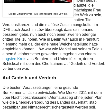
im Amt selbst
glaubte, die
mächtigste Frau
Mit der Erfindung von "Die Mannschaft" hob Löw ab.
der Welt zu sein,
hatten Titel,
Verdienstkreuze und die mafiöse Zustimmungskultur im
DFB auch Joachim Löw überzeugt, dass es niemand
besseren gebe, nun auch noch einen zweiten oder gar
dritten Titel zu holen. Wie in Berlin war auch in Frankfurt
niemand mehr da, der eine neue Weichenstellung hätte
empfehlen können. Löw war wie Merkel auf seinem Feld zu
einem Alleinherrscher geworden, umgeben von einem
engsten Kreis
aus Beratern und Unterstützern, deren
Schicksal mit dem des Cheftrainers auf Gedeih und Verderb
verbunden war.
Auf Gedeih und Verderb
D
ie besten Voraussetzungen, eine gesunde
Bunkermentalität zu entwickeln. Wie Merkel 2011 mit dem
über Nacht beschlossenen Atomausstieg ohne jeden Plan,
wie die Energieversorgung des Landes dauerhaft, stabil,
bezahlbar und klimagerecht sichergestellt werden soll,