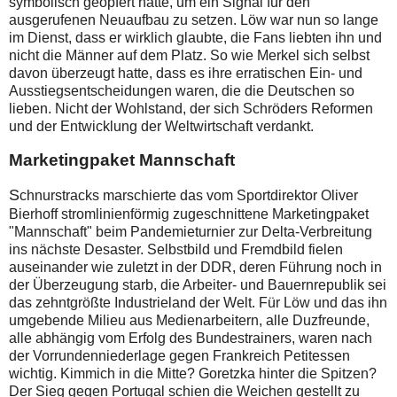
symbolisch geopfert hatte, um ein Signal für den
ausgerufenen Neuaufbau zu setzen. Löw war nun so lange
im Dienst, dass er wirklich glaubte, die Fans liebten ihn und
nicht die Männer auf dem Platz. So wie Merkel sich selbst
davon überzeugt hatte, dass es ihre erratischen Ein- und
Ausstiegsentscheidungen waren, die die Deutschen so
lieben. Nicht der Wohlstand, der sich Schröders Reformen
und der Entwicklung der Weltwirtschaft verdankt.
Marketingpaket Mannschaft
S
chnurstracks marschierte das vom Sportdirektor Oliver
Bierhoff stromlinienförmig zugeschnittene Marketingpaket
"Mannschaft" beim Pandemieturnier zur Delta-Verbreitung
ins nächste Desaster. Selbstbild und Fremdbild fielen
auseinander wie zuletzt in der DDR, deren Führung noch in
der Überzeugung starb, die Arbeiter- und Bauernrepublik sei
das zehntgrößte Industrieland der Welt. Für Löw und das ihn
umgebende Milieu aus Medienarbeitern, alle Duzfreunde,
alle abhängig vom Erfolg des Bundestrainers, waren nach
der Vorrundenniederlage gegen Frankreich Petitessen
wichtig. Kimmich in die Mitte? Goretzka hinter die Spitzen?
Der Sieg gegen Portugal schien die Weichen gestellt zu