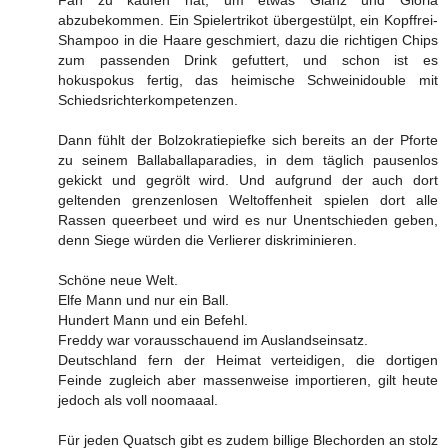
Fan zu kaufen hat, um etwas Glanz und Gloria
abzubekommen. Ein Spielertrikot übergestülpt, ein Kopffrei-
Shampoo in die Haare geschmiert, dazu die richtigen Chips
zum passenden Drink gefuttert, und schon ist es
hokuspokus fertig, das heimische Schweinidouble mit
Schiedsrichterkompetenzen.
Dann fühlt der Bolzokratiepiefke sich bereits an der Pforte
zu seinem Ballaballaparadies, in dem täglich pausenlos
gekickt und gegrölt wird. Und aufgrund der auch dort
geltenden grenzenlosen Weltoffenheit spielen dort alle
Rassen queerbeet und wird es nur Unentschieden geben,
denn Siege würden die Verlierer diskriminieren.
Schöne neue Welt.
Elfe Mann und nur ein Ball.
Hundert Mann und ein Befehl.
Freddy war vorausschauend im Auslandseinsatz.
Deutschland fern der Heimat verteidigen, die dortigen
Feinde zugleich aber massenweise importieren, gilt heute
jedoch als voll noomaaal.
Für jeden Quatsch gibt es zudem billige Blechorden an stolz