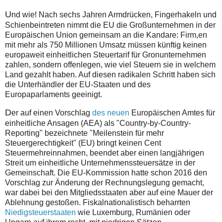
U
nd wie! Nach sechs Jahren Armdrücken, Fingerhakeln und
Schienbeintreten nimmt die EU die Großunternehmen in der
Europäischen Union gemeinsam an die Kandare: Firm,en
mit mehr als 750 Millionen Umsatz müssen künftig keinen
europaweit einheitlichen Steuertarif für Gronunternehmen
zahlen, sondern offenlegen, wie viel Steuern sie in welchem
Land gezahlt haben. Auf diesen radikalen Schritt haben sich
die Unterhändler der EU-Staaten und des
Europaparlaments geeinigt.
D
er auf einen Vorschlag
des neuen
Europäischen Amtes für
einheitliche Ansagen (AEA) als "Country-by-Country-
Reporting" bezeichnete "Meilenstein für mehr
Steuergerechtigkeit" (EU) bringt keinen Cent
Steuermehreinnahmen, beendet aber einen langjährigen
Streit um einheitliche Unternehmenssteuersätze in der
Gemeinschaft. Die EU-Kommission hatte schon 2016 den
Vorschlag zur Änderung der Rechnungslegung gemacht,
war dabei bei den Mitgliedsstaaten aber auf eine Mauer der
Ablehnung gestoßen. Fiskalnationalistisch beharrten
Niedigsteuerstaaten
wie Luxemburg, Rumänien oder