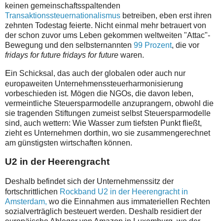
keinen gemeinschaftsspaltenden
Transaktionssteuernationalismus
betreiben, eben erst ihren
zehnten Todestag feierte. Nicht einmal mehr betrauert von
der schon zuvor ums Leben gekommen weltweiten "Attac"-
Bewegung und den selbsternannten
99 Prozent
, die vor
fridays for future fridays for future
waren.
E
in Schicksal, das auch der globalen oder auch nur
europaweiten Unternehmenssteuerharmonisierung
vorbeschieden ist. Mögen die NGOs, die davon leben,
vermeintliche Steuersparmodelle anzuprangern, obwohl die
sie tragenden Stiftungen zumeist selbst Steuersparmodelle
sind, auch wettern: Wie Wasser zum tiefsten Punkt fließt,
zieht es Unternehmen dorthin, wo sie zusammengerechnet
am günstigsten wirtschaften können.
U2 in der Heerengracht
D
eshalb befindet sich der Unternehmenssitz der
fortschrittlichen
Rockband U2 in der Heerengracht in
Amsterdam,
wo die Einnahmen aus immateriellen Rechten
sozialverträglich besteuert werden. Deshalb residiert der