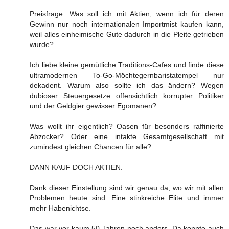
Preisfrage: Was soll ich mit Aktien, wenn ich für deren
Gewinn nur noch internationalen Importmist kaufen kann,
weil alles einheimische Gute dadurch in die Pleite getrieben
wurde?
Ich liebe kleine gemütliche Traditions-Cafes und finde diese
ultramodernen To-Go-Möchtegernbaristatempel nur
dekadent. Warum also sollte ich das ändern? Wegen
dubioser Steuergesetze offensichtlich korrupter Politiker
und der Geldgier gewisser Egomanen?
Was wollt ihr eigentlich? Oasen für besonders raffinierte
Abzocker? Oder eine intakte Gesamtgesellschaft mit
zumindest gleichen Chancen für alle?
DANN KAUF DOCH AKTIEN.
Dank dieser Einstellung sind wir genau da, wo wir mit allen
Problemen heute sind. Eine stinkreiche Elite und immer
mehr Habenichtse.
Das war vor kaum 50 Jahren noch anders. Da konnte auch