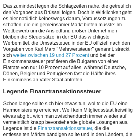
D
as zumindest legen die Schlagzeilen nahe, die getreulich
den Vorgaben aus Brüssel folgen. Doch in Wirklichkeit geht
es hier natürlich keineswegs darum, Voraussetzungen zu
schaffen, die ein gemeinsamer Markt bieten müsste: Im
Wettbewerb um die Ansiedlung großer Unternehmen
bleiben die Steuersätze in der EU das wichtigste
Werbemittel, die Umsatzsteuer, in der EU offiziell nach den
Vorgaben von Karl Marx "Mehrwertsteuer" genannt, streckt
sich
weiter zwischen 19 und 27 Prozent
und bei der
Einkommenssteuer profitieren die Bulgaren von einer
Flatrate von nur 10 Prozent auf alles, während Deutsche,
Dänen, Belgier und Portugiesen fast die Hälfte ihres
Einkommens an Vater Staat abtreten.
Legende Finanztransaktionssteuer
S
chon lange sollte sich hier etwas tun, wollte die EU eine
Harmonisierung erreichen. Weil kein Mitgliedsstaat freiwillig
etwas abgibt, wich man zwischendurch immer wieder auf
vermeintlich knapp bevorstehende globale Lösungen aus.
Legende ist die
Finanztransaktionssteuer,
die die
entfesselten Märkte bändigen sollte und in den Ländern, die