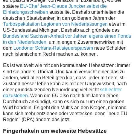
europäische Ableger von Amazon in Luxemburg, wo der
spätere
EU-Chef Jean-Claude Juncker selbst die
Einladungsschreiben
ausstellte. Deshalb unterhielten die
deutschen Staatsbanken in den goldenen Jahren der
Turbospekulation Legionen von Niederlassungen
etwa im
US-Bundesstaat Michigan. Deshalb auch gründete das
Bundesland Sachsen-Anhalt vor Jahren eigens einen Fonds
in den Niederlanden,
um in engem Zusammenwirken mit
dem
Londoner Scharia-Rat steuersparsam
neue Schulden
nach islamischem Recht machen zu können.
E
s ist weltweit wie mit den kommunalen Hebesätzen: Immer
sind sie anders. Überall. Und kaum versucht einer, das zu
ändern, wird allen Beteiligten klar, dass jeder mit dem Ist-
Zustand besser leben kann als mit der Ungewissheit, nach
einer grundstürzenden Neuordnung vielleicht
schlechter
dazustehen.
Wenn die EU also nach fünf Jahren einen
Durchbruch ankündigt, kann es sich nur um einen großen
Wurf handeln: Es geht den Multis an den Kragen, niemand
kann sich mehr entziehen oder verstecken, denn "neue EU-
Regeln" (DPA) ändern das jetzt.
Fingerhakeln um weltweite Hebesätze