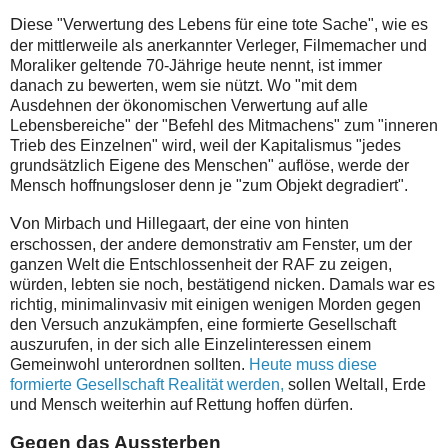
D
iese "Verwertung des Lebens für eine tote Sache", wie es
der mittlerweile als anerkannter Verleger, Filmemacher und
Moraliker geltende 70-Jährige heute nennt, ist immer
danach zu bewerten, wem sie nützt. Wo "mit dem
Ausdehnen der ökonomischen Verwertung auf alle
Lebensbereiche" der "Befehl des Mitmachens" zum "inneren
Trieb des Einzelnen" wird, weil der Kapitalismus "jedes
grundsätzlich Eigene des Menschen" auflöse, werde der
Mensch hoffnungsloser denn je "zum Objekt degradiert".
V
on Mirbach und Hillegaart, der eine von hinten
erschossen, der andere demonstrativ am Fenster, um der
ganzen Welt die Entschlossenheit der RAF zu zeigen,
würden, lebten sie noch, bestätigend nicken. Damals war es
richtig, minimalinvasiv mit einigen wenigen Morden gegen
den Versuch anzukämpfen, eine formierte Gesellschaft
auszurufen, in der sich alle Einzelinteressen einem
Gemeinwohl unterordnen sollten.
Heute muss diese
formierte Gesellschaft Realität werden,
sollen Weltall, Erde
und Mensch weiterhin auf Rettung hoffen dürfen.
Gegen das Aussterben