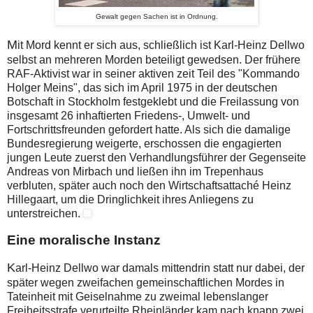
Gewalt gegen Sachen ist in Ordnung.
M
it Mord kennt er sich aus, schließlich ist Karl-Heinz Dellwo
selbst an mehreren Morden beteiligt gewedsen. Der frühere
RAF-Aktivist war in seiner aktiven zeit Teil des "Kommando
Holger Meins", das sich im April 1975 in der deutschen
Botschaft in Stockholm festgeklebt und die Freilassung von
insgesamt 26 inhaftierten Friedens-, Umwelt- und
Fortschrittsfreunden gefordert hatte. Als sich die damalige
Bundesregierung weigerte, erschossen die engagierten
jungen Leute zuerst den Verhandlungsführer der Gegenseite
Andreas von Mirbach und ließen ihn im Trepenhaus
verbluten, später auch noch den Wirtschaftsattaché Heinz
Hillegaart, um die Dringlichkeit ihres Anliegens zu
unterstreichen.
Eine moralische Instanz
K
arl-Heinz Dellwo war damals mittendrin statt nur dabei, der
später wegen zweifachen gemeinschaftlichen Mordes in
Tateinheit mit Geiselnahme zu zweimal lebenslanger
Freiheitsstrafe verurteilte Rheinländer kam nach knapp zwei