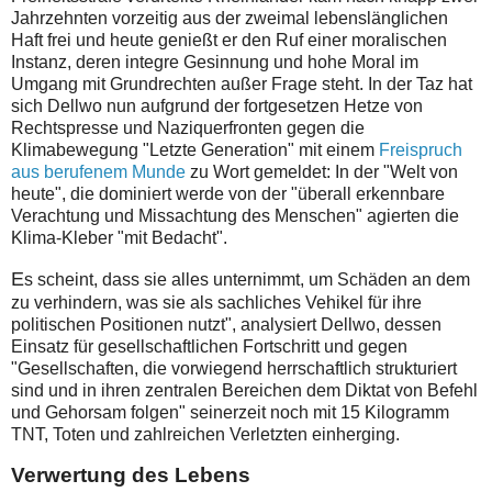
Jahrzehnten vorzeitig aus der zweimal lebenslänglichen
Haft frei und heute genießt er den Ruf einer moralischen
Instanz, deren integre Gesinnung und hohe Moral im
Umgang mit Grundrechten außer Frage steht. In der Taz hat
sich Dellwo nun aufgrund der fortgesetzen Hetze von
Rechtspresse und Naziquerfronten gegen die
Klimabewegung "Letzte Generation" mit einem
Freispruch
aus berufenem Munde
zu Wort gemeldet: In der "Welt von
heute", die dominiert werde von der "überall erkennbare
Verachtung und Missachtung des Menschen" agierten die
Klima-Kleber "mit Bedacht".
E
s scheint, dass sie alles unternimmt, um Schäden an dem
zu verhindern, was sie als sachliches Vehikel für ihre
politischen Positionen nutzt", analysiert Dellwo, dessen
Einsatz für gesellschaftlichen Fortschritt und gegen
"Gesellschaften, die vorwiegend herrschaftlich strukturiert
sind und in ihren zentralen Bereichen dem Diktat von Befehl
und Gehorsam folgen" seinerzeit noch mit 15 Kilogramm
TNT, Toten und zahlreichen Verletzten einherging.
Verwertung des Lebens