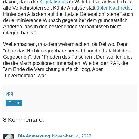
davon, dass der
Kapitalismus
in Wahrheit verantwortlich für
alle Verkehrstoten sei. Kühle Analyse statt
übler Nachrede
:
Hinter den Attacken auf die „Letzte Generation“ stehe "auch
der eliminierende Wunsch gegenüber dem grundsätzlich
Anderen, das in den bestehenden Verhältnissen nicht
integrierbar ist".
W
eitermachen, trotzdem weitermachen, rät Dellwo. Denn
"ohne das Nichtintegrierbare herrscht nur die Fatalität des
Gegebenen", der "Frieden des Falschen". Den wollten die,
die die Machtpositionen innehaben. Wie bei der RAF, die
"am Ende die Vernichtung auf sich" zog. Aber
"unverzichtbar" war.
ppq
Teilen
8 Kommentare:
Die Anmerkung
November 14, 2022