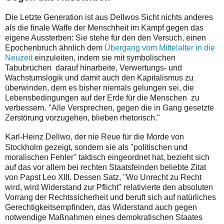
D
ie Letzte Generation ist aus Dellwos Sicht nichts anderes
als die finale Waffe der Menschheit im Kampf gegen das
eigene Aussterben: Sie stehe für den den Versuch, einen
Epochenbruch ähnlich dem
Übergang vom Mittelalter in die
Neuzeit
einzuleiten, indem sie mit symbolischen
Tabubrüchen darauf hinarbeite, Verwertungs- und
Wachstumslogik und damit auch den Kapitalismus zu
überwinden, dem es bisher niemals gelungen sei, die
Lebensbedingungen auf der Erde für die Menschen zu
verbessern. "Alle Versprechen, gegen die in Gang gesetzte
Zerstörung vorzugehen, blieben rhetorisch."
K
arl-Heinz Dellwo, der nie Reue für die Morde von
Stockholm gezeigt, sondern sie als "politischen und
moralischen Fehler" taktisch eingeordnet hat, bezieht sich
auf das vor allem bei rechten Staatsfeinden beliebte
Zitat
von Papst Leo XIII. Dessen Satz, "
Wo Unrecht zu Recht
wird, wird Widerstand zur Pflicht" relativierte den absoluten
Vorrang der Rechtssicherheit und beruft sich auf natürliches
Gerechtigkeitsempfinden, das Widerstand auch gegen
notwendige Maßnahmen eines demokratischen Staates