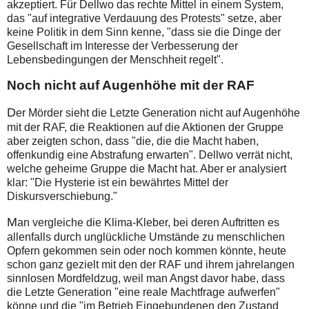
akzeptiert. Für Dellwo das rechte Mittel in einem
System,
das "auf integrative Verdauung des Protests" setze, aber
keine Politik in dem Sinn kenne, "dass sie die Dinge der
Gesellschaft im Interesse der Verbesserung der
Lebensbedingungen der Menschheit regelt".
Noch nicht auf Augenhöhe mit der RAF
D
er Mörder sieht die Letzte Generation nicht auf Augenhöhe
mit der RAF, die Reaktionen auf die Aktionen der Gruppe
aber zeigten schon, dass "die, die die Macht haben,
offenkundig eine Abstrafung erwarten". Dellwo verrät nicht,
welche geheime Gruppe die Macht hat. Aber er analysiert
klar: "Die Hysterie ist ein bewährtes Mittel der
Diskursverschiebung."
M
an vergleiche die Klima-Kleber, bei deren Auftritten es
allenfalls durch unglückliche Umstände zu menschlichen
Opfern gekommen sein oder noch kommen könnte, heute
schon ganz gezielt mit den der RAF und ihrem jahrelangen
sinnlosen Mordfeldzug, weil man Angst davor habe, dass
die Letzte Generation "eine reale Machtfrage aufwerfen"
könne und die "im Betrieb Eingebundenen den Zustand