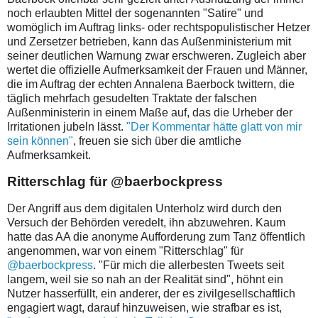
noch erlaubten Mittel der sogenannten "Satire" und
womöglich im Auftrag links- oder rechtspopulistischer Hetzer
und Zersetzer betrieben, kann das Außenministerium mit
seiner deutlichen Warnung zwar erschweren. Zugleich aber
wertet die offizielle Aufmerksamkeit der Frauen und Männer,
die im Auftrag der echten Annalena Baerbock twittern, die
täglich mehrfach gesudelten Traktate der falschen
Außenministerin in einem Maße auf, das die Urheber der
Irritationen jubeln lässt.
"
Der Kommentar hätte glatt von mir
sein können"
, freuen sie sich über die amtliche
Aufmerksamkeit.
Ritterschlag für @baerbockpress
Der Angriff aus dem digitalen Unterholz wird durch den
Versuch der Behörden veredelt, ihn abzuwehren. Kaum
hatte das AA die anonyme Aufforderung zum Tanz öffentlich
angenommen, war von einem "Ritterschlag" für
@baerbockpress
. "Für mich die allerbesten Tweets seit
langem, weil sie so nah an der Realität sind", höhnt ein
Nutzer hasserfüllt, ein anderer, der
es zivilgesellschaftlich
engagiert wagt, darauf hinzuweisen, wie strafbar es ist,