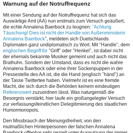
Warnung auf der Notruffrequenz
Mit einer Sendung auf der Notruffrequenz hat sich das
Auswärtige Amt (AA) nun erstmals zum Versuch geäußert,
die echte Annalena Baerbock zu leugnen:
"Achtung
Täuschung! Dies ist nicht der Handle von Außenministerin
Annalena Baerbock
", meldeten sich Duetschlands
Diplomaten ganz undiplomatisch zu Wort.
Mit "Handle", dem
englischen Begriff für
"Griff" oder "Henkel", ist dabei nicht
der ehemals bekannte Musiker gemeint und auch nicht das
Brathuhn. Sondern der Umstand, dass es nicht die wahre
Annalena Baerbock oder eine ihrer Sockenpuppen in der
Pressestelle des AA ist, die die Hand (englisch "händ") an
der Tasse Twittertee haben. Vielmehr ist es eine fremde
Macht, die sich durch die Behörden keinem eindeutigen
Referenzwert
zuzuordnen lässt. Was naturgemäß die
Besorgnis verstärkt, hier laufe ein großangelegter Versuch
zur verfassungsfeindlichen Delegitimierung des staatlichen
Humormonopols.
Den Missbrauch der Meinungsfreiheit, von den
mutmaßlichen Hinterpersonen der falschen Annalena
Baerbock offenbar sehr gezielt unter Ausnutzung der immer