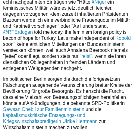
echt nachgeahmten Einträgen wie "
Hätte
#Niger
ein
feministisches Militär, wäre es jetzt deutlich leichter,
dagegen vorzugehen -dem zurzeit inhaftierten Präsidenten
Bazoum werde ich eine verbindliche Frauenquote im Militär
und Kabinett vorschlagen" oder "
As I understand,
@RTErdogan
told me today, the feminism foreign policy is
bacon of hope for Turkey. Let’s make independent of
Kobold
soon" keine amtlichen Mitteilungen der Bundesministerin
verstecken können, weil auch Annalena Baerbock niemals
"jettet" oder fliegt, sondern stets nur
"reist"
, wenn sie ihren
dienstlichen Obliegenheiten in fremden Ländern und
entlegenen Weltgegenden nachgeht.
Im politischen Berlin sorgen die durch die fortgesetzten
Fälschungen ausgehende Verunsicherung breiter Kreise der
Bevölkerung für große Besorgnis. Es herrscht die Furcht,
dass eine Vielzahl von Betreuungspflichtigen hereinfallen
könnte auf Ankündigungen, die bekannte SPD-Politikerin
Sawsan Chebli zur Familienministerin
und die
kapitalismuskritische Entsagungs- und
Kriegswirtschaftspredigerin Ulrike Herrmann
zur
Wirtschaftsministerin machen zu wollen.