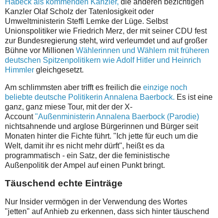
Habeck als kommenden Kanzler,
die anderen bezichtigen
Kanzler Olaf Scholz der Tatenlosigkeit oder
Umweltministerin Steffi Lemke der Lüge. Selbst
Unionspolitiker wie Friedrich Merz, der mit seiner CDU fest
zur Bundesregierung steht, wird verleumdet und auf großer
Bühne vor Millionen
Wählerinnen und Wählern mit früheren
deutschen Spitzenpolitikern wie Adolf Hitler und Heinrich
Himmler
gleichgesetzt.
Am schlimmsten aber trifft es freilich die
einzige noch
beliebte deutsche Politikerin Annalena Baerbock.
Es ist eine
ganz, ganz miese Tour, mit der der X-
Account
"Außenministerin Annalena Baerbock (Parodie)
nichtsahnende und arglose Bürgerinnen und Bürger seit
Monaten hinter die Fichte führt.
"Ich jette für euch um die
Welt, damit ihr es nicht mehr dürft", heißt es da
programmatisch - ein Satz, der die feministische
Außenpolitik der Ampel auf einen Punkt bringt.
Täuschend echte Einträge
Nur Insider vermögen in der Verwendung des Wortes
"jetten" auf Anhieb zu erkennen, dass sich hinter täuschend