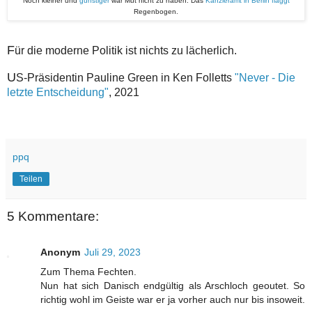
Noch kleiner und
günstiger
war Mut nicht zu haben: Das
Kanzleramt in Berlin flaggt
Regenbogen.
F
ür die moderne Politik ist nichts zu lächerlich.
U
S-Präsidentin Pauline Green in Ken Folletts
"Never - Die
letzte Entscheidung"
, 2021
ppq
Teilen
5 Kommentare:
Anonym
Juli 29, 2023
Zum Thema Fechten.
Nun hat sich Danisch endgültig als Arschloch geoutet. So
richtig wohl im Geiste war er ja vorher auch nur bis insoweit.