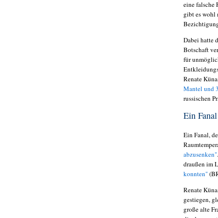
eine falsche
gibt es wohl 
Bezichtigun
Dabei hatte d
Botschaft ve
für unmöglic
Entkleidungs
Renate Künas
Mantel und 3
russischen P
Ein Fana
Ein Fanal, d
Raumtempera
abzusenken"
draußen im L
konnten"
(B
Renate Künas
gestiegen, g
große alte Fr