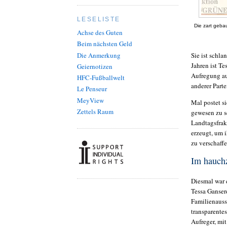
LESELISTE
Die zart geba
Achse des Guten
Beim nächsten Geld
Die Anmerkung
Sie ist schla
Jahren ist T
Geiernotizen
Aufregung au
HFC-Fußballwelt
anderer Part
Le Penseur
MeyView
Mal postet s
Zettels Raum
gewesen zu s
Landtagsfrak
erzeugt, um 
zu verschaff
Im hauch
Diesmal war 
Tessa Ganser
Familienauss
transparentes
Aufreger, mit