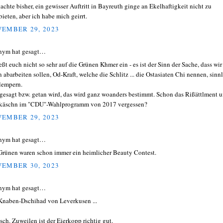
dachte bisher, ein gewisser Auftritt in Bayreuth ginge an Ekelhaftigkeit nicht zu
bieten, aber ich habe mich geirrt.
EMBER 29, 2023
nym hat gesagt…
eßt euch nicht so sehr auf die Grünen Khmer ein - es ist der Sinn der Sache, dass wir
n abarbeiten sollen, Od-Kraft, welche die Schlitz ... die Ostasiaten Chi nennen, sinn
lempern.
gesagt bzw. getan wird, das wird ganz woanders bestimmt. Schon das Rißättlment 
käschn im "CDU"-Wahlprogramm von 2017 vergessen?
EMBER 29, 2023
nym hat gesagt…
Grünen waren schon immer ein heimlicher Beauty Contest.
EMBER 30, 2023
nym hat gesagt…
Knaben-Dschihad von Leverkusen ...
sch. Zuweilen ist der Eierkopp richtig gut.