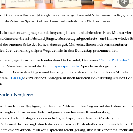
ute Grüne Tessa Ganserer (M.) zeigte mit einem mutigen Fastnackt-Auftritt im dünnen Negligee, 
die Zeiten der Sparsamkeit beim Heizen im Bundestag zum Glück vorüber sind.
nk, fast schon zart, gesegnet mit langem, glatten, dunkelblondem Haar. Mit nur vier
essa Ganserer die mit Abstand jüngste Bundestagsabgeordnete - und immer wieder fü
f der braunen Seite des Hohen Hauses gut. Mal echauffieren sich Parlamentarier
eien über den einzigartigen Weg, den sie in den Bundestag genommen hat.
ie freizügige Fotos von sich unter dem Deckmantel, Gast eines
"Sauna-Podcastes"
ein. Manchmal scheint die frühere
queerpolitische
Sprecherin der grünen
tion in Bayern den Gegenwind fast zu genießen, den sie mit einfachsten Mitteln
ihrem
LGBTIQ
-aktivistischen Anliegen in noch breiteren Bevölkerungskreisen Geh
en.
zarten Negligee
ein hauchzartes Negligee, mit dem die Politikerin ihre Gegner auf die Palme bracht
er zeigte sich auf einem Foto, aufgenommen bei einer Krisenberatung im
chuss des Reichstages, in einem luftigen Cape, unter dem die 46-Jährige nur ein
 Netz aus Chiffon trägt, durch das ein schwarzer Büstenhalter verführerisch blitzt. 
 dem es der Grünen-Politikerin spielend leicht gelang, ihre Kritiker einmal mehr au