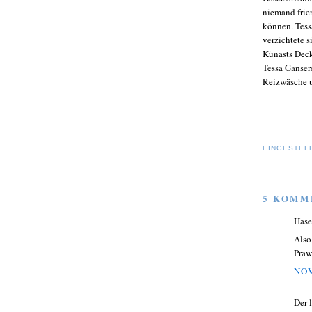
niemand frie
können. Tess
verzichtete s
Künasts Deck
Tessa Ganser
Reizwäsche u
EINGESTEL
5 KOMM
Hase
Also
Praw
NOV
Der 