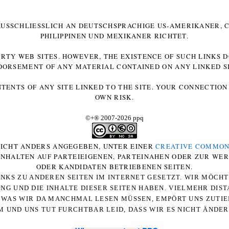
 AUSSCHLIESSLICH AN DEUTSCHSPRACHIGE US-AMERIKANER, C
HILIPPINEN UND MEXIKANER RICHTET.
ARTY WEB SITES. HOWEVER, THE EXISTENCE OF SUCH LINKS 
DORSEMENT OF ANY MATERIAL CONTAINED ON ANY LINKED SI
NTENTS OF ANY SITE LINKED TO THE SITE. YOUR CONNECTION 
OWN RISK.
©+
®
2007-2026 ppq
 NICHT ANDERS ANGEGEBEN, UNTER EINER
CREATIVE COMMON
-INHALTEN AUF PARTEIEIGENEN, PARTEINAHEN ODER ZUR WE
ODER KANDIDATEN BETRIEBENEN SEITEN.
NKS ZU ANDEREN SEITEN IM INTERNET GESETZT. WIR MÖCH
UNG UND DIE INHALTE DIESER SEITEN HABEN. VIELMEHR DI
WAS WIR DA MANCHMAL LESEN MÜSSEN, EMPÖRT UNS ZUTIEF
 UND UNS TUT FURCHTBAR LEID, DASS WIR ES NICHT ÄNDE