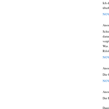
Ich 
über
NOV
Ano
Schi
dara
verp
Was 
Rilo
NOV
Ano
Die 
NOV
Ano
Der 
Dani