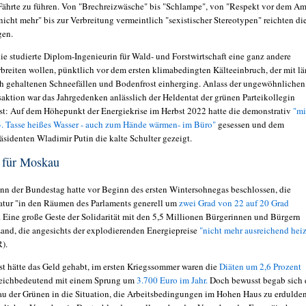
 Fährte zu führen. Von "Brechreizwäsche" bis "Schlampe", von
"Respekt vor dem Am
nicht mehr" bis zur Verbreitung vermeintlich "
sexistischer Stereotypen" reichten di
gen.
ie studierte Diplom-Ingenieurin für Wald- und Forstwirtschaft eine ganz andere
rbreiten wollen, pünktlich vor dem ersten klimabedingten Kälteeinbruch, der mit lä
h gehaltenen Schneefällen und Bodenfrost einherging. Anlass der ungewöhnlichen
aktion war das Jahrgedenken anlässlich der Heldentat der grünen Parteikollegin
t: Auf dem Höhepunkt der Energiekrise im Herbst 2022 hatte die demonstrativ
"
mi
. Tasse heißes Wasser - auch zum Hände wärmen- im Büro"
gesessen und dem
räsidenten Wladimir Putin die kalte Schulter gezeigt.
l für Moskau
enn der Bundestag hatte vor Beginn des ersten Wintersohnegas
beschlossen, die
tur "in den Räumen des Parlaments generell um
zwei Grad von 22 auf 20 Grad
. Eine große Geste der Solidarität mit den 5,5 Millionen Bürgerinnen und Bürgern
and, die angesichts der explodierenden Energiepreise
"nicht mehr ausreichend hei
R).
t hätte das Geld gehabt, im ersten Kriegssommer waren die
Diäten um 2,6 Prozent
leichbedeutend mit einem Sprung um
3.700 Euro im Jahr.
Doch bewusst begab sich 
au der Grünen in die Situation
, die Arbeitsbedingungen im Hohen Haus zu erdulden