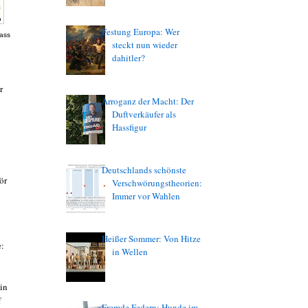
Festung Europa: Wer
dass
steckt nun wieder
dahitler?
r
Arroganz der Macht: Der
Duftverkäufer als
Hassfigur
Deutschlands schönste
ör
Verschwörungstheorien:
Immer vor Wahlen
Heißer Sommer: Von Hitze
e:
in Wellen
Ein
f
Fremde Federn: Hunde im