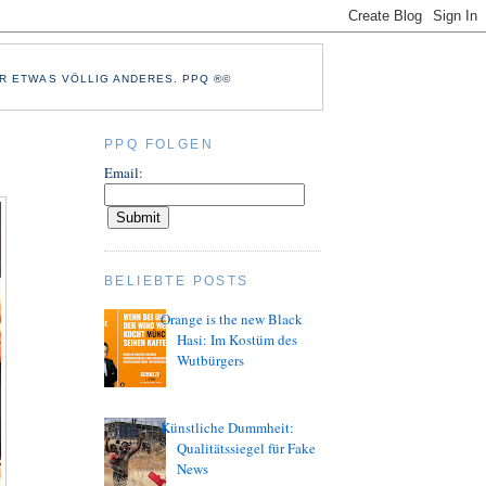
R ETWAS VÖLLIG ANDERES. PPQ ®©
PPQ FOLGEN
Email:
BELIEBTE POSTS
Orange is the new Black
Hasi: Im Kostüm des
Wutbürgers
Künstliche Dummheit:
Qualitätssiegel für Fake
News