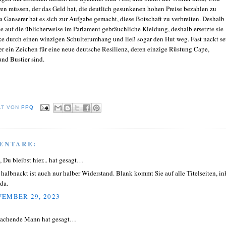
ren müssen, der das Geld hat, die deutlich gesunkenen hohen Preise bezahlen zu
a Ganserer hat es sich zur Aufgabe gemacht, diese Botschaft zu verbreiten. Deshalb
ie auf die üblicherweise im Parlament gebräuchliche Kleidung, deshalb ersetzte sie
e durch einen winzigen Schulterumhang und ließ sogar den Hut weg. Fast nackt se
er ein Zeichen für eine neue deutsche Resilienz, deren einzige Rüstung Cape,
nd Bustier sind.
LT VON
PPQ
ENTARE:
, Du bleibst hier... hat gesagt…
 halbnackt ist auch nur halber Widerstand. Blank kommt Sie auf alle Titelseiten, in
da.
EMBER 29, 2023
lachende Mann hat gesagt…