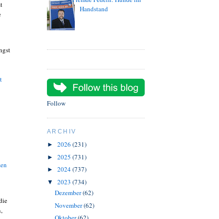
t
Handstand
e
ngst
t
Follow
ARCHIV
2026
(231)
►
2025
(731)
►
zen
2024
(737)
►
2023
(734)
▼
Dezember
(62)
die
November
(62)
,
Oktober
(62)