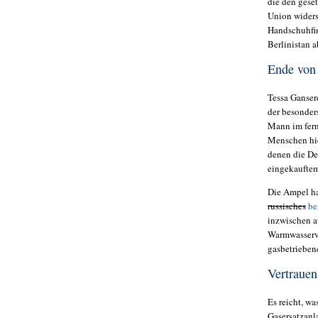
die den gese
Union wider
Handschuhfin
Berlinistan 
Ende von 
Tessa Gansere
der besonders
Mann im fern
Menschen hie
denen die De
eingekauftem
Die Ampel ha
russisches
be
inzwischen a
Warmwasser
gasbetrieben
Vertrauen
Es reicht, w
Gasersatzanla