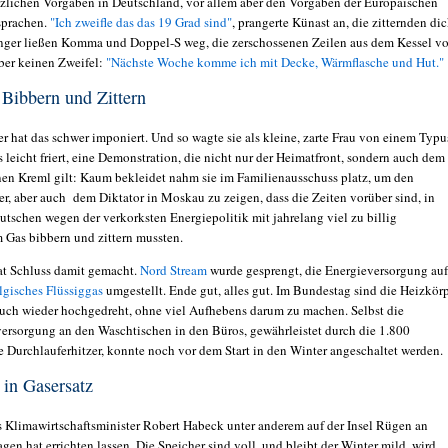
tzlichen Vorgaben in Deutschland, vor allem aber den Vorgaben der Europäischen
sprachen.
"Ich zweifle das das 19 Grad sind"
, prangerte Künast an, die zitternden di
ger ließen Komma und Doppel-S weg, die zerschossenen Zeilen aus dem Kessel v
aber keinen Zweifel:
"Nächste Woche komme ich mit Decke, Wärmflasche und Hut."
Bibbern und Zittern
r hat das schwer imponiert. Und so wagte sie als kleine, zarte Frau von einem Typu
 leicht friert, eine Demonstration, die nicht nur der Heimatfront, sondern auch dem
en Kreml gilt: Kaum bekleidet nahm sie im Familienausschuss platz, um den
r, aber auch dem Diktator in Moskau zu zeigen, dass die Zeiten vorüber sind, in
utschen wegen der verkorksten Energiepolitik mit jahrelang viel zu billig
 Gas bibbern und zittern mussten.
t Schluss damit gemacht.
Nord Stream
wurde gesprengt, die Energieversorgung auf
lgisches Flüssiggas
umgestellt. Ende gut, alles gut. Im Bundestag sind die Heizkör
uch wieder hochgedreht, ohne viel Aufhebens darum zu machen. Selbst die
versorgung
an den Waschtischen in den Büros, gewährleistet
durch die
1.800
e Durchlauferhitzer, konnte noch vor dem Start in den Winter angeschaltet werden.
 in Gasersatz
as Klimawirtschaftsminister Robert Habeck unter anderem auf der Insel Rügen an
gen hat errichten lassen. Die Speicher sind voll, und bleibt der Winter mild, wird