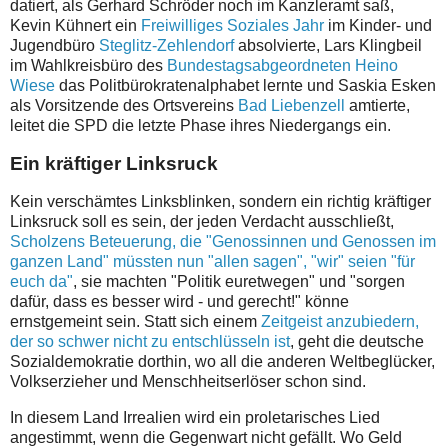
datiert, als Gerhard Schröder noch im Kanzleramt saß,
Kevin Kühnert ein
Freiwilliges Soziales Jahr
im Kinder- und
Jugendbüro
Steglitz-Zehlendorf
absolvierte, Lars Klingbeil
im Wahlkreisbüro des
Bundestagsabgeordneten
Heino
Wiese
das Politbürokratenalphabet lernte und Saskia Esken
als Vorsitzende des Ortsvereins
Bad Liebenzell
amtierte,
leitet die SPD die letzte Phase ihres Niedergangs ein.
Ein kräftiger Linksruck
Kein verschämtes Linksblinken, sondern ein richtig kräftiger
Linksruck soll es sein, der jeden Verdacht ausschließt,
Scholzens Beteuerung, die "Genossinnen und Genossen im
ganzen Land" müssten nun "allen sagen", "wir" seien "für
euch da"
, sie machten "Politik euretwegen" und "sorgen
dafür, dass es besser wird - und gerecht!" könne
ernstgemeint sein. Statt sich einem
Zeitgeist anzubiedern,
der so schwer nicht zu entschlüsseln ist
, geht die deutsche
Sozialdemokratie dorthin, wo all die anderen Weltbeglücker,
Volkserzieher und Menschheitserlöser schon sind.
In diesem Land Irrealien wird ein proletarisches Lied
angestimmt, wenn die Gegenwart nicht gefällt. Wo Geld