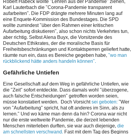
Robert Habeck wollte "Lehren aus der Pandemie" ziehen,
Karl Lauterbach
die "Corona-Pandemie transparent
aufarbeiten".
Die FDP drängte mehrere Minuten lang auf
eine Enquete-Kommission des Bundestages. Die SPD
wollte zumindest "über den Rahmen einer kritischen
Aufarbeitung diskutieren", also schon nichts Verkehrtes tun,
aber richtig.
Selbst Alena Buyx, die Vorsitzende des
Deutschen Ethikrates, der die moralische Basis für
Freiheitsbeschränkungen und Kontaktsperren geliefert hatte,
räumte nun ein, dass es Bereiche gegeben habe,
"wo man
rückblickend hätte anders handeln können".
Gefährliche Untiefen
Eine Gesellschaft auf dem Weg in gefährliche Untiefen, wie
die "Zeit" sofort entdeckte. Dass
damals wohl "überzogene,
auch falsche Entscheidungen" getroffen worden seien,
müsse konstatiert werden. Doch Vorsicht
sei geboten:
"Wer
von "Aufarbeitung" spricht, hat oft anderes im Sinn, als zu
lernen.
" Und wo käme man denn da hin? Corona war nicht
nur die erste weltweite Pandemie, die derzeit lebenden
Menschen miterleben durften, sie war auch diejenige,
die
am schnellsten verschwand.
Fast mit dem Tag des Beginns