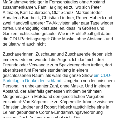
Maßnahmeverteidiger in Fernsehstudios ohne Abstand
zusammenkamen. Familiär ging es zu, wo sich Peter
Altmaier, Karl Lauterbach, Olaf Scholz, Markus Söder,
Annalena Baerbock, Christian Lindner, Robert Habeck und
zwei Handvoll anderer TV-Aktivisten aller paar Tage wieder
trafen, um endgültig klarzustellen, dass im Großen und
Ganzen nichts schiefgelaufe. Wie im Profifußball gilt dabei
die CDU-Parteitagsregel: Ohne Maske, ohne Abstand - und
gelüftet wird auch nicht.
Z
uschauerinnen, Zuschauer und Zuschauende rieben sich
immer wieder verwundert die Augen. Ich darf nicht drei
Freunde oder Verwandte zum Spazierengehen treffen, dort
aber sitzen fünf Fremde stundenlang in einem
geschlossenen Raum, als wäre die ganze Show
ein CDU-
Parteitag in Dunkeldeutschland
. Umgeben von technischem
Personal in unbekannter Zahl, ohne Maske. Und in einem
Abstand, der allenfalls gemessen mit dem berühmten
Morgenmagazin-Maßband den gesetzlichen Vorgaben
entspricht: Von Körpermitte zu Körpermitte könnte zwischen
Christian Lindner und Robert Habeck tatsächliche eine in
Leinen gebundene Corona-Eindämmungsverordnung
passen. Doch Aufmucken verbot sich. Der