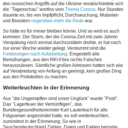
des russischen Angriffs auf die Ukraine verabschiedete sich
die "Tagesschau" wortlos vom
Thema Corona
. Nur Stunden
dauerte es, bis von Impfpflicht, Durchseuchung, Mutanten
und Boostern
nirgendwo mehr die Rede
war.
So hätte es für immer bleiben könne. Und so wird es auch
kommen. Der Sturm, der die
Corona-Zeit mit zwei Jahren
Verspätung noch einmal durchzurütteln drohte, er hat nach
nur einer Woche wieder gelegt. Verstummt sind die
Forderungen nach Aufarbeitung
. Eingestellt alle
Bemühungen, aus den RKI-Files nichts Falsches
herauszulesen. Sämtliche großen Adressen hatten sich wie
auf Verabredung von Anfang an geeinigt, kein großes Ding
aus den Protokollen zu machen.
Weiterleuchten in der Erinnerung
Aus "die Ungeimpften sind unser Unglück" wurde "Psst!".
Das "Lagerfeuer der Vernünftigen", das
Bundesgesundheitsminister Karl Lauterbach für alle
Folgsamen angezündet hatte, es soll weiterleuchten,
zumindest in der Erinnerung. So wie in
Seuchendeutschland Zahlen, Daten und Fakten beinahe