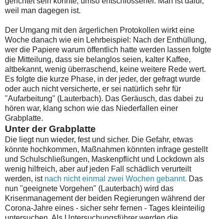
gerichtet sein könnte, umso entschlossener. Man ist dafür,
weil man dagegen ist.
Der Umgang mit den ärgerlichen Protokollen wirkt eine
Woche danach wie ein Lehrbeispiel: Nach der Enthüllung,
wer die Papiere warum öffentlich hatte werden lassen folgte
die Mitteilung, dass sie belanglos seien, kalter Kaffee,
altbekannt, wenig überraschend, keine weitere Rede wert.
Es folgte die kurze Phase, in der jeder, der gefragt wurde
oder auch nicht versicherte, er sei natürlich sehr für
"Aufarbeitung" (Lauterbach). Das Geräusch, das dabei zu
hören war, klang schon wie das Niederfallen einer
Grabplatte.
Unter der Grabplatte
Die liegt nun wieder, fest und sicher. Die Gefahr, etwas
könnte hochkommen, Maßnahmen könnten infrage gestellt
und Schulschließungen, Maskenpflicht und Lockdown als
wenig hilfreich, aber auf jeden Fall schädlich verurteilt
werden, ist
nach nicht einmal zwei Wochen gebannt.
Das
nun "geeignete Vorgehen" (Lauterbach) wird das
Krisenmanagement der beiden Regierungen während der
Corona-Jahre eines - sicher sehr fernen - Tages kleinteilig
untersuchen. Als Untersuchungsführer werden die