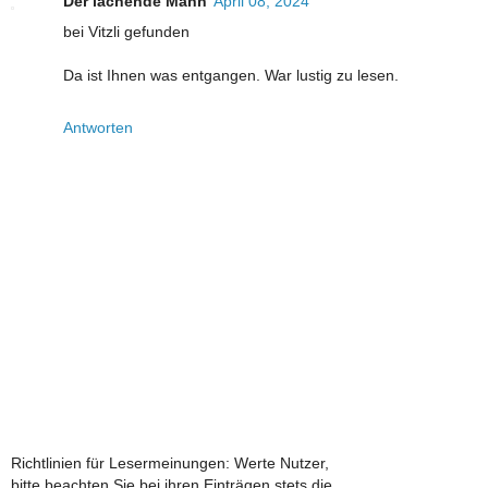
Der lachende Mann
April 08, 2024
bei Vitzli gefunden
Da ist Ihnen was entgangen. War lustig zu lesen.
Antworten
Richtlinien für Lesermeinungen: Werte Nutzer,
bitte beachten Sie bei ihren Einträgen stets die