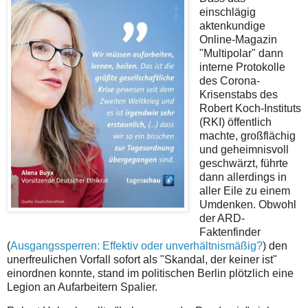
einschlägig
aktenkundige
Online-Magazin
"Multipolar" dann
interne Protokolle
des Corona-
Krisenstabs des
Robert Koch-Instituts
(RKI) öffentlich
machte, großflächig
und geheimnisvoll
geschwärzt, führte
dann allerdings in
aller Eile zu einem
Umdenken. Obwohl
der ARD-
Faktenfinder
(
Ausgangssperren: Effektiv oder unverhältnismäßig?
) den
unerfreulichen Vorfall sofort als "Skandal, der keiner ist"
einordnen konnte, stand im politischen Berlin plötzlich eine
Legion an Aufarbeitern Spalier.