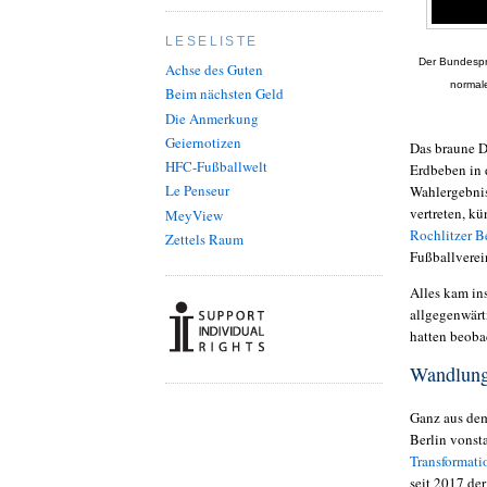
LESELISTE
Der Bundesprä
Achse des Guten
normale
Beim nächsten Geld
Die Anmerkung
Geiernotizen
Das braune D
HFC-Fußballwelt
Erdbeben in 
Le Penseur
Wahlergebnis
vertreten, k
MeyView
Rochlitzer 
Zettels Raum
Fußballverei
Alles kam in
allgegenwärt
hatten beob
Wandlunge
Ganz aus dem
Berlin vonst
Transformati
seit 2017 der