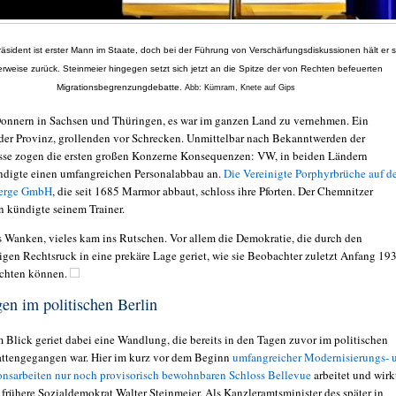
sident ist erster Mann im Staate, doch bei der Führung von Verschärfungsdiskussionen hält er s
rweise zurück. Steinmeier hingegen setzt sich jetzt an die Spitze der von Rechten befeuerten
Migrationsbegrenzungdebatte.
Abb: Kümram, Knete auf Gips
onnern in Sachsen und Thüringen, es war im ganzen Land zu vernehmen. Ein
der Provinz, grollenden vor Schrecken. Unmittelbar nach Bekanntwerden der
se zogen die ersten großen Konzerne Konsequenzen: VW, in beiden Ländern
ündigte einen umfangreichen Personalabbau an.
Die Vereinigte Porphyrbrüche auf 
Berge GmbH
, die seit 1685 Marmor abbaut, schloss ihre Pforten. Der Chemnitzer
n kündigte seinem Trainer.
s Wanken, vieles kam ins Rutschen. Vor allem die Demokratie, die durch den
igen Rechtsruck in eine prekäre Lage geriet, wie sie Beobachter zuletzt Anfang 19
achten können.
n im politischen Berlin
 Blick geriet dabei eine Wandlung, die bereits in den Tagen zuvor im politischen
attengegangen war. Hier im kurz vor dem Beginn
umfangreicher Modernisierungs- 
onsarbeiten nur noch provisorisch bewohnbaren Schloss Bellevue
arbeitet und wirk
 frühere Sozialdemokrat Walter Steinmeier. Als Kanzleramtsminister des später in