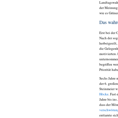
Landtagswahl
der Meinung, 
wie es Grüne
Das wahr
Erst bei der
Nach der sog
herbeigeeilt,
die Gelegenh
motivierten 
unternommen
begriffen we
Priorität hab
Sechs Jahre 
der 6. große
Steinmeier w
Höcke
. Fast
Jahre bis in
dass der Mön
verschwörung
enttarnte si