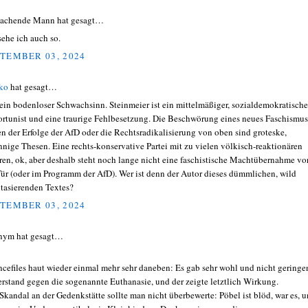
lachende Mann hat gesagt…
sehe ich auch so.
TEMBER 03, 2024
ko
hat gesagt…
ein bodenloser Schwachsinn. Steinmeier ist ein mittelmäßiger, sozialdemokratische
rtunist und eine traurige Fehlbesetzung. Die Beschwörung eines neues Faschismus
n der Erfolge der AfD oder die Rechtsradikalisierung von oben sind groteske,
nnige Thesen. Eine rechts-konservative Partei mit zu vielen völkisch-reaktionären
ren, ok, aber deshalb steht noch lange nicht eine faschistische Machtübernahme vo
Tür (oder im Programm der AfD). Wer ist denn der Autor dieses dümmlichen, wild
tasierenden Textes?
TEMBER 03, 2024
nym hat gesagt…
ncefiles haut wieder einmal mehr sehr daneben: Es gab sehr wohl und nicht geringe
rstand gegen die sogenannte Euthanasie, und der zeigte letztlich Wirkung.
Skandal an der Gedenkstätte sollte man nicht überbewerte: Pöbel ist blöd, war es, 