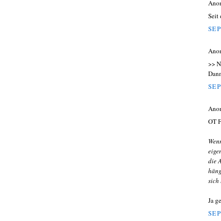
Ano
Seit
SEP
Ano
>> N
Dann
SEP
Ano
OT F
Wenn
eige
die 
häng
sich
Ja g
SEP