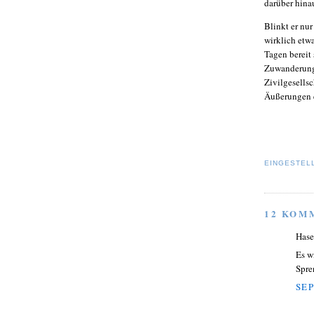
darüber hina
Blinkt er nur
wirklich etw
Tagen bereit
Zuwanderung 
Zivilgesellsc
Äußerungen e
EINGESTEL
12 KOM
Hase
Es w
Spre
SEP