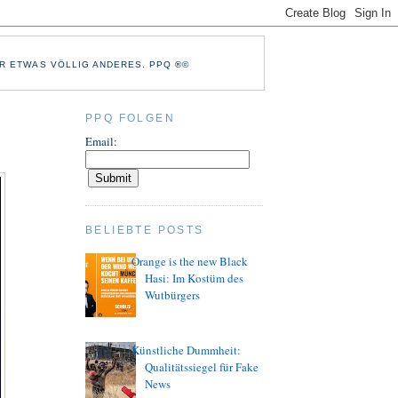
R ETWAS VÖLLIG ANDERES. PPQ ®©
PPQ FOLGEN
Email:
BELIEBTE POSTS
Orange is the new Black
Hasi: Im Kostüm des
Wutbürgers
Künstliche Dummheit:
Qualitätssiegel für Fake
News