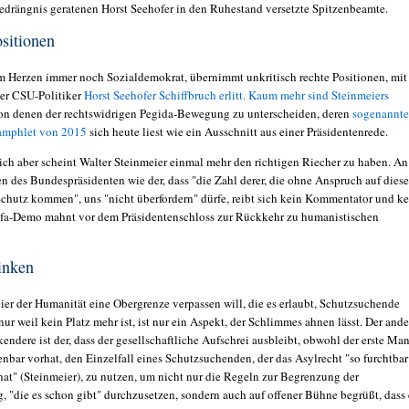
edrängnis geratenen Horst Seehofer in den Ruhestand versetzte Spitzenbeamte.
sitionen
im Herzen immer noch Sozialdemokrat, übernimmt unkritisch rechte Positionen, mit
er CSU-Politiker
Horst Seehofer Schiffbruch erlitt. Kaum mehr sind Steinmeiers
von denen der rechtswidrigen Pegida-Bewegung zu unterscheiden, deren
sogenannte
amphlet von 2015
sich heute liest wie ein Ausschnitt aus einer Präsidentenrede.
lich aber scheint Walter Steinmeier einmal mehr den richtigen Riecher zu haben. An
n des Bundespräsidenten wie der, dass "die Zahl derer, die ohne Anspruch auf dies
chutz kommen", uns "nicht überfordern" dürfe, reibt sich kein Kommentator und k
fa-Demo mahnt vor dem Präsidentenschloss zur Rückkehr zu humanistischen
inken
ier der Humanität eine Obergrenze verpassen will, die es erlaubt, Schutzsuchende
ur weil kein Platz mehr ist, ist nur ein Aspekt, der Schlimmes ahnen lässt. Der ande
kendere ist der, dass der gesellschaftliche Aufschrei ausbleibt, obwohl der erste Ma
enbar vorhat, den Einzelfall eines Schutzsuchenden, der das Asylrecht "so furchtbar
hat" (Steinmeier), zu nutzen, um nicht nur die Regeln zur Begrenzung der
 "die es schon gibt" durchzusetzen, sondern auch auf offener Bühne begrüßt, dass 