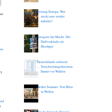
Festung Europa: Wer
ich
steckt nun wieder
dahitler?
Arroganz der Macht: Der
Duftverkäufer als
Hassfigur
dem
Deutschlands schönste
Verschwörungstheorien:
Immer vor Wahlen
33
Heißer Sommer: Von Hitze
in Wellen
und
t
Für die Umwelt: Einmal