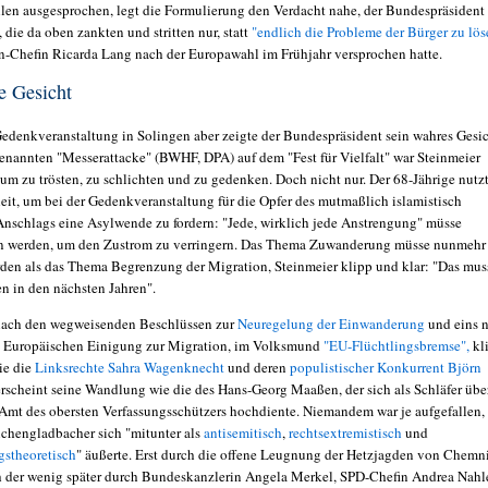
en ausgesprochen, legt die Formulierung den Verdacht nahe, der Bundespräsident 
die da oben zankten und stritten nur, statt
"endlich die Probleme der Bürger zu lös
n-Chefin Ricarda Lang nach der Europawahl im Frühjahr versprochen hatte.
e Gesicht
 Gedenkveranstaltung in Solingen aber zeigte der Bundespräsident sein wahres Gesic
enannten "Messerattacke" (BWHF, DPA) auf dem "Fest für Vielfalt" war Steinmeier
 um zu trösten, zu schlichten und zu gedenken. Doch nicht nur. Der 68-Jährige nutz
eit, um bei der Gedenkveranstaltung für die Opfer des mutmaßlich islamistisch
Anschlags eine Asylwende zu fordern: "Jede, wirklich jede Anstrengung" müsse
 werden, um den Zustrom zu verringern. Das Thema Zuwanderung müsse nunmehr
rden als das Thema Begrenzung der Migration, Steinmeier klipp und klar: "Das mus
en in den nächsten Jahren".
nach den wegweisenden Beschlüssen zur
Neuregelung der Einwanderung
und eins 
n Europäischen Einigung zur Migration, im Volksmund
"EU-Flüchtlingsbremse",
kl
ie die
Linksrechte Sahra Wagenknecht
und deren
populistischer Konkurrent Björn
 erscheint seine Wandlung wie die des Hans-Georg Maaßen, der sich als Schläfer übe
s Amt des obersten Verfassungsschützers hochdiente. Niemandem war je aufgefallen,
chengladbacher sich "mitunter als
antisemitisch
,
rechtsextremistisch
und
stheoretisch
" äußerte. Erst durch die offene Leugnung der Hetzjagden von Chemn
ch der wenig später durch Bundeskanzlerin Angela Merkel, SPD-Chefin Andrea Nahl