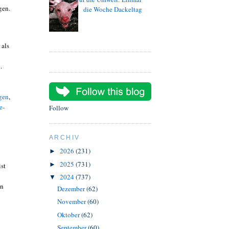
gen.
die Woche Dackeltag
 als
n
.
gen
,
e-
Follow
ARCHIV
2026
(231)
►
2025
(731)
►
ist
2024
(737)
▼
en
Dezember
(62)
November
(60)
Oktober
(62)
September
(60)