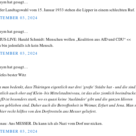
nym hat gesagt…
 der Landtagswahl vom 15. Januar 1933 stehen die Lipper in einem schlechten Ruf.
TEMBER 03, 2024
nym hat gesagt…
IUS-LIVE: Harald Schmidt: Menschen wollen „Koalition aus AfD und CDU“ <<
 bin jedenfalls ich kein Mensch.
TEMBER 03, 2024
nym hat gesagt…
efes bester Witz
 man bedenkt, dass Thüringen eigentlich nur drei 'große' Städte hat - und die sind
ntlich auch eher auf Klein- bis Mittelstadtniveau, ist das also ziemlich beeindruck
AfD ist besonders stark, wo es quasi keine 'Ausländer' gibt und die ganzen Idioten
en geblieben sind. Daher auch die Betroffenheit in Weimar, Erfurt und Jena. Man s
 hier recht hilflos von den Dorftrotteln ans Messer geliefert.
enau: Ans MESSER. Da kann ich als Nazi vom Dorf nur nicken.
TEMBER 03, 2024