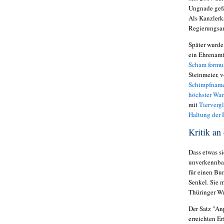
Ungnade gefa
Als Kanzlerka
Regierungsan
Später wurd
ein Ehrenamt
Scham formul
Steinmeier, v
Schimpfname
höchster Wa
mit
Tierverg
Haltung der 
Kritik an
Dass etwas s
unverkennbar.
für einen Bu
Senkel. Sie 
Thüringer Wu
Der Satz "An
erreichten Er