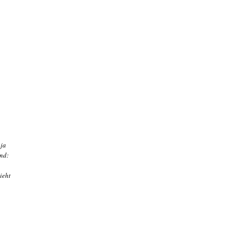
 ja
end:
ieht