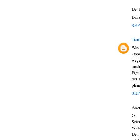
Der 
Das 
SEP
Tran
Was 
Oppo
wege
unsi
Figu
der 
phan
SEP
Ano
OT
Scie
Wide
Den 