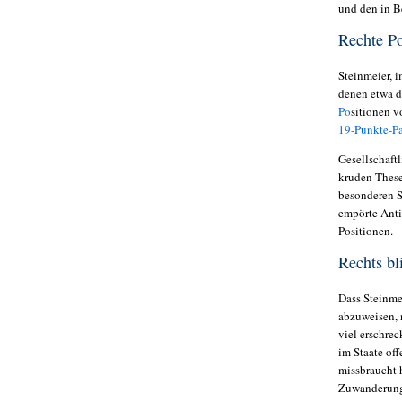
und den in B
Rechte Po
Steinmeier, 
denen etwa d
Po
sitionen 
19-Punkte-P
Gesellschaft
kruden These
besonderen S
empörte Anti
Positionen.
Rechts bl
Dass Steinme
abzuweisen, n
viel erschrec
im Staate off
missbraucht 
Zuwanderung,