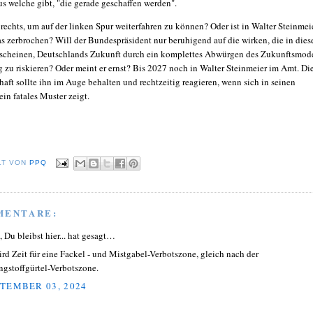
us welche gibt, "die gerade geschaffen werden".
 rechts, um auf der linken Spur weiterfahren zu können? Oder ist in Walter Steinmei
as zerbrochen? Will der Bundespräsident nur beruhigend auf die wirken, die in dies
 scheinen, Deutschlands Zukunft durch ein komplettes Abwürgen des Zukunftsmode
zu riskieren? Oder meint er ernst? Bis 2027 noch in Walter Steinmeier im Amt. Di
haft sollte ihn im Auge behalten und rechtzeitig reagieren, wenn sich in seinen
in fatales Muster zeigt.
LT VON
PPQ
MENTARE:
, Du bleibst hier... hat gesagt…
ird Zeit für eine Fackel - und Mistgabel-Verbotszone, gleich nach der
ngstoffgürtel-Verbotszone.
TEMBER 03, 2024