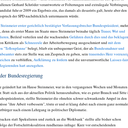
llenen Gerhard Schröder verantwortete er Folterungen und extralegale Verbringun
ndidat fuhr er 2009 ein Ergebnis ein, das damals als desaströs galt, heute aber den
spruch der SPD nachdrücklich untermauern würde.
e
Steinmeier erster gerichtlich bestätigter
Verfassungsbrecher
Bundespräsident,
mehr
, denn als erster Mann im Staate muss Steinmeier beinahe täglich
Trauer, Wut und
ieren,
Beileid verteilen und die wachsenden
Gefahren durch dies und das beklage
on Kritikern als
Schneeeule
der Arbeiterbewegung ausgeschmiert und
mit dem
n "Teflonpfanne"
belegt, blieb ein unbequemer Geist, der als
Bundesmahner und
rnbeamter
stets zur Stelle war, um Zuspruch zu geben, sein
trauerndes Herz vorzuzei
leichen
zu verblüffen,
Aufklärung zu fordern
und die unverantwortliche
Laissez-fair
Regierenden hart anzugehen.
 der Bundesregierung
ie geändert hat im Hause Steinmeier, war in den vergangenen Wochen und Monaten
 Statt sich aus der aktuellen Politik herauszuhalten, wie es guter Brauch und Sitte 
ndespräsidenten, stellte Steinmeier die ohnehin schwer schwankende Ampel in den
müsse "ihre Arbeit verbessern", tönte er und er klang dabei nach einem ganz normal
tbürger nach einem Lehrgang in politischer Diplomatie.
packen statt Spekulieren und zurück an die Werkbank" stellte alle bisher schon
folge der Fortschrittskoalition rundheraus infrage: Kurz vor entscheidenden