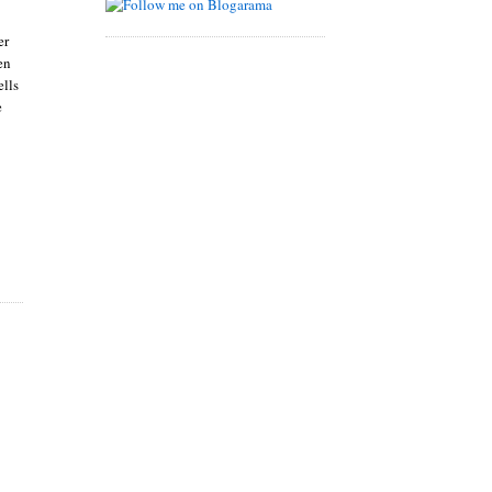
er
en
lls
e