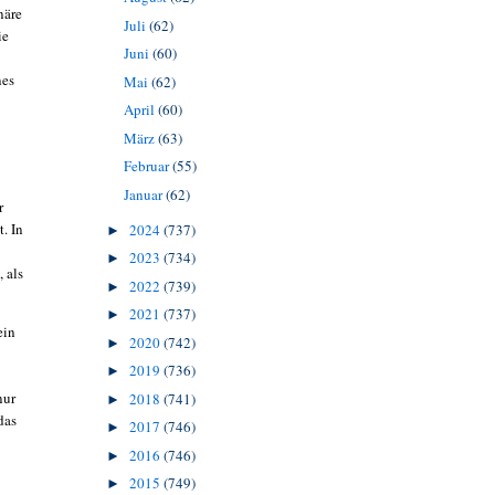
näre
Juli
(62)
ie
Juni
(60)
nes
Mai
(62)
April
(60)
März
(63)
Februar
(55)
Januar
(62)
r
. In
2024
(737)
►
2023
(734)
►
 als
2022
(739)
►
2021
(737)
►
ein
2020
(742)
►
2019
(736)
►
nur
2018
(741)
►
das
2017
(746)
►
2016
(746)
►
2015
(749)
►