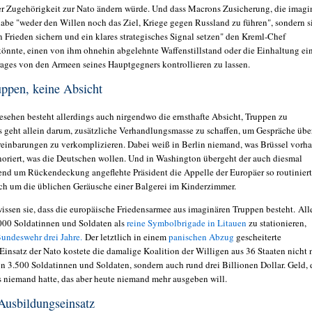
rer Zugehörigkeit zur Nato ändern würde. Und dass Macrons Zusicherung, die imagi
habe "weder den Willen noch das Ziel, Kriege gegen Russland zu führen", sondern s
n Frieden sichern und ein klares strategisches Signal setzen" den Kreml-Chef
önnte, einen von ihm ohnehin abgelehnte Waffenstillstand oder die Einhaltung ei
rages von den Armeen seines Hauptgegners kontrollieren zu lassen.
uppen, keine Absicht
gesehen besteht allerdings auch nirgendwo die ernsthafte Absicht, Truppen zu
s geht allein darum, zusätzliche Verhandlungsmasse zu schaffen, um Gespräche übe
einbarungen zu verkomplizieren. Dabei weiß in Berlin niemand, was Brüssel vorhat
gnoriert, was die Deutschen wollen. Und in Washington übergeht der auch diesmal
end um Rückendeckung angeflehte Präsident die Appelle der Europäer so routiniert,
ich um die üblichen Geräusche einer Balgerei im Kinderzimmer.
issen sie, dass die europäische Friedensarmee aus imaginären Truppen besteht. All
00 Soldatinnen und Soldaten als
reine Symbolbrigade in Litauen
zu stationieren,
undeswehr drei Jahre.
Der letztlich in einem
panischen Abzug
gescheiterte
Einsatz der Nato kostete die damalige Koalition der Willigen aus 36 Staaten nicht 
n 3.500 Soldatinnen und Soldaten, sondern auch rund drei Billionen Dollar. Geld, 
 niemand hatte, das aber heute niemand mehr ausgeben will.
Ausbildungseinsatz