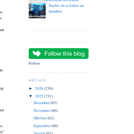
Nachts ist es kälter als
draußen
ns
rz
mit
Follow
de
ARCHIV
ieg
2026
(230)
►
2025
(731)
▼
Dezember
(63)
ten
November
(60)
Oktober
(62)
ss
September
(60)
en"
August
(62)