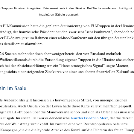
 Truppen für einen imaginären Friedenseinsatz in der Ukraine: Bei Tische wurde auch kräftig mit
imaginären Säbeln gerasselt.
er EU-Kommission hatte die geplante Stationierung von EU-Truppen in der Ukraine
ündigt, der französische Präsident hat den zwar sehr "sehr konkreten", aber doch n
er EU-Spitze jetzt im Rahmen einer ad-hoc-Konferenz mit den übrigen Staatenlenk
s detailliert ausformuliert.
26 Staaten mehr oder doch eher weniger bereit, den von Russland mehrfach
Waffenstillstands durch die Entsendung eigener Truppen in die Ukraine abzusicher
ch bei der Absichtserklärung um ein "klares strategisches Signal", sagte Macron,
angesichts einer steigenden Zinskurve vor einer unsicheren finanziellen Zukunft st
eln im Saale
e Außenpolitik gilt historisch als hervorragendes Mittel, von innenpolitischen
zulenken. Auch Ursula von der Leyen hatte diese Karte zuletzt mehrfach gespielt,
aginäre EU-Truppen über die Manöverkarte schob und sich als Opfer eines russisch
s ausgab. Im ersten Fall war es der deutsche
Kanzler Friedrich Merz
, der die derzeit
rau der Welt streng zurückpfiff. Im zweiten eine von Rechtspopulisten befeuerte
Kampagne, die die die hybride Attacke des Kreml auf die Führerin des freien Euro