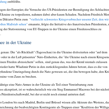
indung
entblößte.
en der Europäer, die Versuche des US-Präsidenten zur Beendigung des Schlachte
 Ukraine zu torpedieren, nahmen dabei aber kaum Schaden. Nachdem Friedrich Me
en Diktator Putin zum "
vielleicht schwerstes Kriegsverbrecher unserer Zeit, den wir
roßen Maßstab sehen"
ernannte, folgte die Initiative des französischen Präsidenten, 
g der Stationierung von EU-Truppen in der Ukraine einen Friedensschluss zu
.
ee in der Ukraine
genau: Die "als Rückhalt" (Tagesschau) in die Ukraine dislozierten oder "auf dem
e oder in der Luft präsenten" Nato-Einheiten, die "die Ukraine nach einem Kriegsen
einen Frieden abzusichern" sollen, sind genau das, was der Kreml niemals zulassen
wieder hatte Wladimir Putin in den zurückliegenden Jahren betont, dass es die von
fundene Umzingelung durch die Nato gewesen sei, die ihn bewogen habe, den Kr
kraine vom Zaun zu brechen.
Jährige eine Nato-Armee in der Ukraine als Teil einer Vereinbarung zum
uss akzeptiert, ist so wahrscheinlich wie ein Sieg Emmanuel Macrons bei der nächs
n Präsidentschaftswahl, bei der er nicht noch einmal antreten darf.
er London bis nach Madrid, Berlin und Brüssel wissen alle Akteure des Westens, da
zeichnung der beabsichtigten Kontingente als Truppen einer "Koalition der Willig