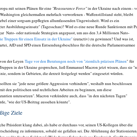
opa mit seinen Plänen für eine
"Reassurance Force"
in der Ukraine nach einem - 
ashington gleichermaßen mehrfach verworfenen - Waffenstillstand steht, bleibt
ebel einer sorgsam gepflegten allumfassenden Ungewissheit. Wird es ein
ter Ausbildungseinsatz" (Tagesschau)? Wird es eine neue Runde Sanktionen mit P
ar Nato- oder nationale Strategien angepasst, um aus den 3,4 Millionen Nato-
eie Truppen für einen Einsatz in der Ukraine"
(euractiv) zu gewinnen? Und was ist,
rtei, AfD und SPD einen Entsendungsbeschluss für die deutsche Parlamentsarmee
 von der Leyen
Tage vor den Beratungen noch von "ziemlich präzisen Plänen
" für
Truppen in der Ukraine gesprochen, ließ Emmanuel Macron jetzt wissen, dass sie "n
inie, sondern in Gebieten, die derzeit festgelegt werden" eingesetzt würden.
 sollten sie "jede neue größere Aggression verhindern", weshalb nun beschlossen
"mit den politischen und rechtlichen Arbeiten zu beginnen, um diese
arantien umzusetzen". Macron verkündete auch, dass "in den nächsten Tagen"
erde, "wie der US-Beitrag aussehen könnte".
ßige Ziele
che Präsident klang dabei, als habe er durchaus vor, seinen US-Kollegen über die
ntscheidung zu informieren, sobald sie gefallen sei. Die Ablehnung der Stationieru
en ausländischen Soldaten" (Wolodymyr Selenskyj) aus Frankreich, Großbritannie