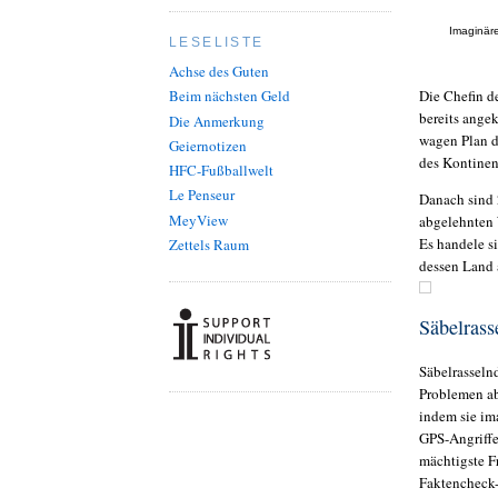
Imaginäre
LESELISTE
Achse des Guten
Die Chefin d
Beim nächsten Geld
bereits angek
Die Anmerkung
wagen Plan d
Geiernotizen
des Kontinent
HFC-Fußballwelt
Le Penseur
Danach sind 
MeyView
abgelehnten 
Es handele si
Zettels Raum
dessen Land 
Säbelrass
Säbelrasselnd
Problemen ab
indem sie im
GPS-Angriffe
mächtigste F
Faktencheck-