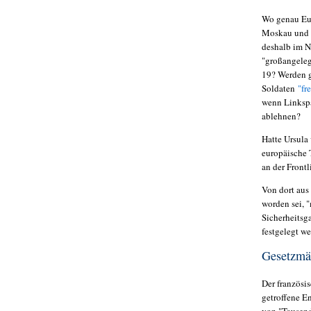
Wo genau Eur
Moskau und W
deshalb im N
"großangeleg
19? Werden g
Soldaten
"fr
wenn Linkspa
ablehnen?
Hatte Ursula
europäische 
an der Frontl
Von dort aus
worden sei, 
Sicherheitsg
festgelegt w
Gesetzmä
Der französis
getroffene E
von "Tausend