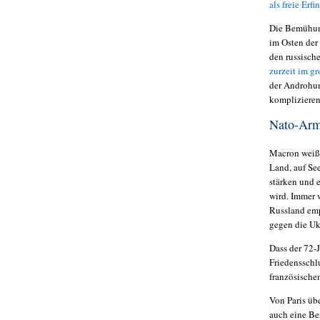
als freie Erf
Die Bemühung
im Osten der
den russisch
zurzeit im g
der Androhun
komplizieren
Nato-Arm
Macron weiß 
Land, auf Se
stärken und 
wird. Immer 
Russland emp
gegen die U
Dass der 72-
Friedensschl
französische
Von Paris üb
auch eine Be