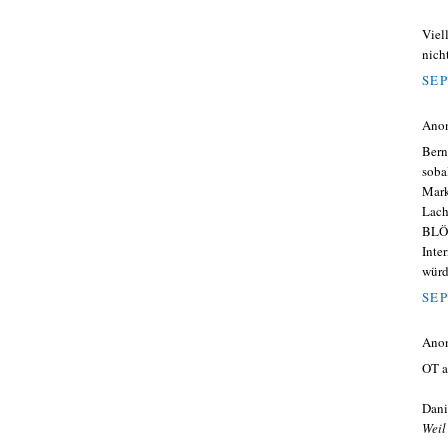
Viell
nich
SEP
Ano
Bern
soba
Mark
Lach
BLÖD
Inte
würd
SEP
Ano
OT a
Dani
Weil