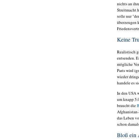
nichts an ih
Streitmacht 
solle nur "de
überzeugen k
Friedensvert
Keine Tr
Realistisch 
entsenden. E
mögliche Ver
Paris wird i
wieder dring
handele es s
In den USA w
um knapp 5.0
braucht die
B
Afghanistan-
das Leben vo
schon damals
Bloß ein 