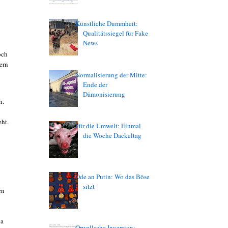
Künstliche Dummheit:
Qualitätssiegel für Fake
News
och
ern
Normalisierung der Mitte:
Ende der
Dämonisierung
n.
eht.
Für die Umwelt: Einmal
die Woche Dackeltag
Ode an Putin: Wo das Böse
sitzt
en
pa
Orwellsche Inversion: