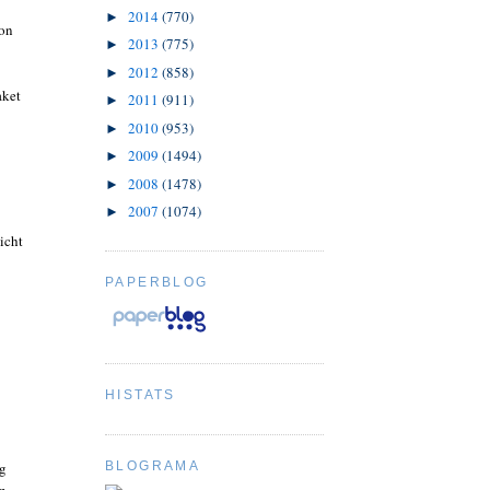
2014
(770)
►
von
2013
(775)
►
2012
(858)
►
aket
2011
(911)
►
2010
(953)
►
2009
(1494)
►
2008
(1478)
►
2007
(1074)
►
icht
PAPERBLOG
HISTATS
ng
BLOGRAMA
n,