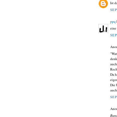
Ist 
SEP
ppq
eine
SEP
Ano
"War
denk
auch
Rech
Da h
eige
Die 
auch
SEP
Ano
Bund