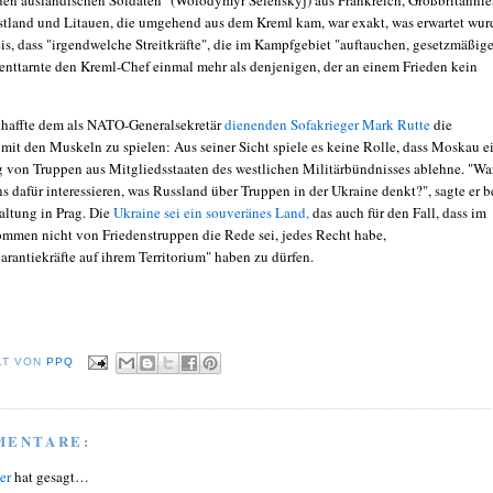
tland und Litauen, die umgehend aus dem Kreml kam, war exakt, was erwartet wur
is, dass "irgendwelche Streitkräfte", die im Kampfgebiet "auftauchen, gesetzmäßig
, enttarnte den Kreml-Chef einmal mehr als denjenigen, der an einem Frieden kein
.
chaffte dem als NATO-Generalsekretär
dienenden Sofakrieger Mark Rutte
die
 mit den Muskeln zu spielen: Aus seiner Sicht spiele es keine Rolle, dass Moskau e
g von Truppen aus Mitgliedsstaaten des westlichen Militärbündnisses ablehne. "W
ns dafür interessieren, was Russland über Truppen in der Ukraine denkt?", sagte er b
altung in Prag. Die
Ukraine sei ein souveränes Land,
das auch für den Fall, dass im
mmen nicht von Friedenstruppen die Rede sei, jedes Recht habe,
arantiekräfte auf ihrem Territorium" haben zu dürfen.
LT VON
PPQ
MENTARE:
er
hat gesagt…