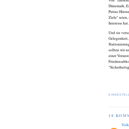
Dänemark, Es
Putins Hinwe
Ziele" seien
Interesse hat
Und sie vers
Gelegenheit,
Stationierun
sollten wir u
einer Veranst
Friedensabko
"Sicherheitsg
EINGESTEL
10 KOM
Volk