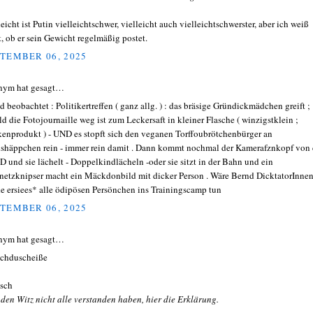
eicht ist Putin vielleichtschwer, vielleicht auch vielleichtschwerster, aber ich weiß
t, ob er sein Gewicht regelmäßig postet.
TEMBER 06, 2025
nym hat gesagt…
d beobachtet : Politikertreffen ( ganz allg. ) : das bräsige Gründickmädchen greift ;
ld die Fotojournaille weg ist zum Leckersaft in kleiner Flasche ( winzigstklein ;
enprodukt ) - UND es stopft sich den veganen Torffoubrötchenbürger an
shäppchen rein - immer rein damit . Dann kommt nochmal der Kamerafznkopf von 
 und sie lächelt - Doppelkindlächeln -oder sie sitzt in der Bahn und ein
rnetzknipser macht ein Mäckdonbild mit dicker Person . Wäre Bernd DicktatorInne
e ersiees* alle ödipösen Persönchen ins Trainingscamp tun
TEMBER 06, 2025
nym hat gesagt…
chduscheiße
sch
 den Witz nicht alle verstanden haben, hier die Erklärung.