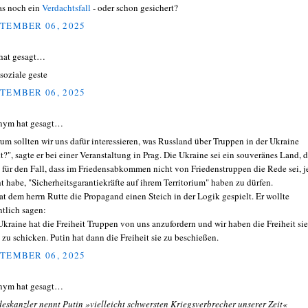
das noch ein
Verdachtsfall
- oder schon gesichert?
TEMBER 06, 2025
hat gesagt…
 soziale geste
TEMBER 06, 2025
nym hat gesagt…
um sollten wir uns dafür interessieren, was Russland über Truppen in der Ukraine
t?", sagte er bei einer Veranstaltung in Prag. Die Ukraine sei ein souveränes Land, 
 für den Fall, dass im Friedensabkommen nicht von Friedenstruppen die Rede sei, j
t habe, "Sicherheitsgarantiekräfte auf ihrem Territorium" haben zu dürfen.
at dem herrn Rutte die Propagand einen Steich in der Logik gespielt. Er wollte
ntlich sagen:
Ukraine hat die Freiheit Truppen von uns anzufordern und wir haben die Freiheit sie
 zu schicken. Putin hat dann die Freiheit sie zu beschießen.
TEMBER 06, 2025
nym hat gesagt…
eskanzler nennt Putin »vielleicht schwersten Kriegsverbrecher unserer Zeit«