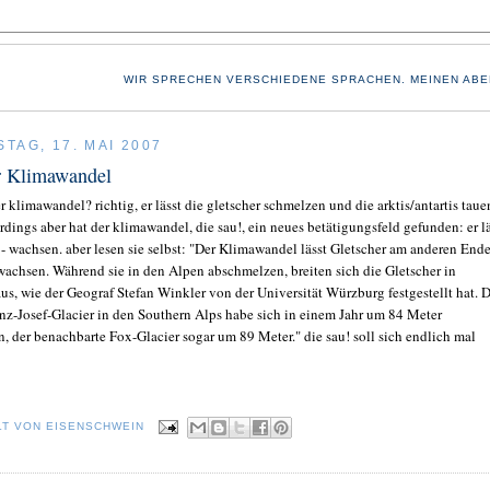
WIR SPRECHEN VERSCHIEDENE SPRACHEN. MEINEN ABE
TAG, 17. MAI 2007
r Klimawandel
 klimawandel? richtig, er lässt die gletscher schmelzen und die arktis/antartis taue
rdings aber hat der klimawandel, die sau!, ein neues betätigungsfeld gefunden: er lä
 - wachsen. aber lesen sie selbst: "Der Klimawandel lässt Gletscher am anderen Ende
 wachsen. Während sie in den Alpen abschmelzen, breiten sich die Gletscher in
us, wie der Geograf Stefan Winkler von der Universität Würzburg festgestellt hat. 
nz-Josef-Glacier in den Southern Alps habe sich in einem Jahr um 84 Meter
, der benachbarte Fox-Glacier sogar um 89 Meter." die sau! soll sich endlich mal
LT VON
EISENSCHWEIN