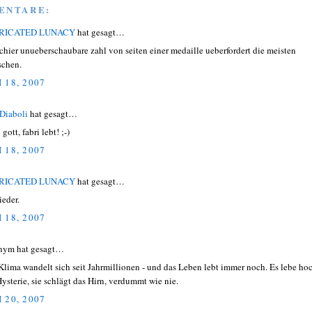
ENTARE:
RICATED LUNACY
hat gesagt…
schier unueberschaubare zahl von seiten einer medaille ueberfordert die meisten
chen.
 18, 2007
Diaboli
hat gesagt…
gott, fabri lebt! ;-)
 18, 2007
RICATED LUNACY
hat gesagt…
ieder.
 18, 2007
nym hat gesagt…
Klima wandelt sich seit Jahrmillionen - und das Leben lebt immer noch. Es lebe ho
Hysterie, sie schlägt das Hirn, verdummt wie nie.
 20, 2007