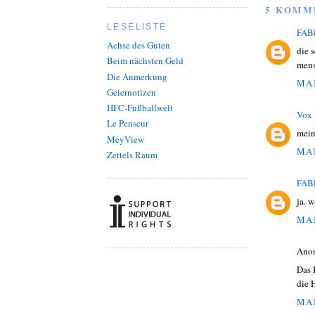
5 KOMM
LESELISTE
FAB
Achse des Guten
die 
Beim nächsten Geld
mens
Die Anmerkung
MAI
Geiernotizen
HFC-Fußballwelt
Vox 
Le Penseur
mein 
MeyView
MAI
Zettels Raum
FAB
ja. w
MAI
Ano
Das 
die 
MAI