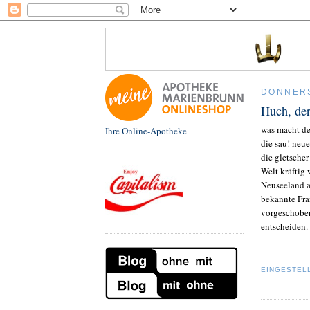
DONNERS
Huch, de
was macht der
Ihre Online-Apotheke
die sau! neue
die gletscher
Welt kräftig
Neuseeland a
bekannte Fra
vorgeschoben
entscheiden.
EINGESTEL