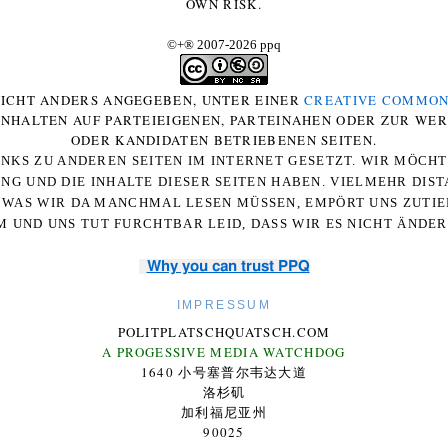
OWN RISK.
©+
®
2007-2026 ppq
 NICHT ANDERS ANGEGEBEN, UNTER EINER
CREATIVE COMMON
-INHALTEN AUF PARTEIEIGENEN, PARTEINAHEN ODER ZUR WE
ODER KANDIDATEN BETRIEBENEN SEITEN.
NKS ZU ANDEREN SEITEN IM INTERNET GESETZT. WIR MÖCH
UNG UND DIE INHALTE DIESER SEITEN HABEN. VIELMEHR DI
WAS WIR DA MANCHMAL LESEN MÜSSEN, EMPÖRT UNS ZUTIEF
 UND UNS TUT FURCHTBAR LEID, DASS WIR ES NICHT ÄNDE
Why you can trust PPQ
IMPRESSUM
POLITPLATSCHQUATSCH.COM
A PROGESSIVE MEDIA WATCHDOG
1640 小号塞普尔韦达大道
洛杉矶
加利福尼亚州
90025