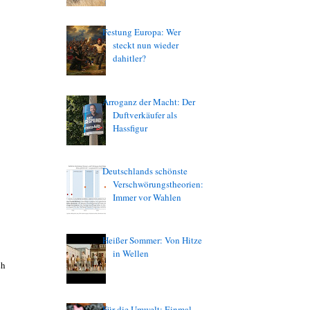
Festung Europa: Wer
steckt nun wieder
dahitler?
Arroganz der Macht: Der
Duftverkäufer als
Hassfigur
Deutschlands schönste
Verschwörungstheorien:
Immer vor Wahlen
Heißer Sommer: Von Hitze
in Wellen
ch
Für die Umwelt: Einmal