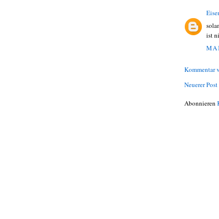
Eise
sola
ist n
MAI
Kommentar v
Neuerer Post
Abonnieren