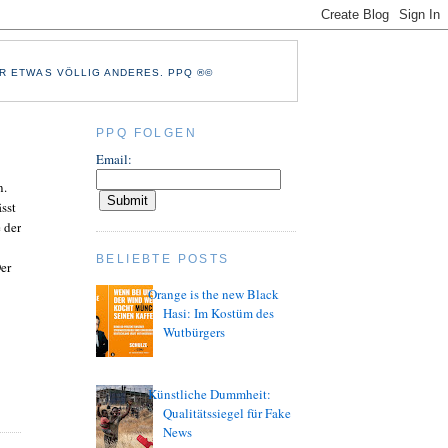
R ETWAS VÖLLIG ANDERES. PPQ ®©
PPQ FOLGEN
Email:
n.
sst
 der
BELIEBTE POSTS
Der
Orange is the new Black
Hasi: Im Kostüm des
Wutbürgers
Künstliche Dummheit:
Qualitätssiegel für Fake
News