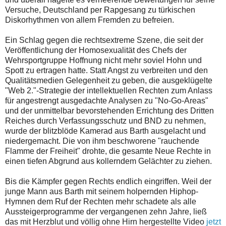
Versuche, Deutschland per Rapgesang zu türkischen
Diskorhythmen von allem Fremden zu befreien.
Ein Schlag gegen die rechtsextreme Szene, die seit der
Veröffentlichung der Homosexualität des Chefs der
Wehrsportgruppe Hoffnung nicht mehr soviel Hohn und
Spott zu ertragen hatte. Statt Angst zu verbreiten und den
Qualitätsmedien Gelegenheit zu geben, die ausgeklügelte
"Web 2."-Strategie der intellektuellen Rechten zum Anlass
für angestrengt ausgedachte Analysen zu "No-Go-Areas"
und der unmittelbar bevorstehenden Errichtung des Dritten
Reiches durch Verfassungsschutz und BND zu nehmen,
wurde der blitzblöde Kamerad aus Barth ausgelacht und
niedergemacht. Die von ihm beschworene "rauchende
Flamme der Freiheit" drohte, die gesamte Neue Rechte in
einen tiefen Abgrund aus kollerndem Gelächter zu ziehen.
Bis die Kämpfer gegen Rechts endlich eingriffen. Weil der
junge Mann aus Barth mit seinem holpernden Hiphop-
Hymnen dem Ruf der Rechten mehr schadete als alle
Aussteigerprogramme der vergangenen zehn Jahre, ließ
das mit Herzblut und völlig ohne Hirn hergestellte Video
jetzt