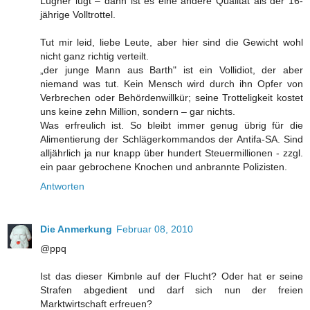
Lügner lügt – dann ist es eine andere Qualität als der 16-
jährige Volltrottel.
Tut mir leid, liebe Leute, aber hier sind die Gewicht wohl
nicht ganz richtig verteilt.
„der junge Mann aus Barth" ist ein Vollidiot, der aber
niemand was tut. Kein Mensch wird durch ihn Opfer von
Verbrechen oder Behördenwillkür; seine Trotteligkeit kostet
uns keine zehn Million, sondern – gar nichts.
Was erfreulich ist. So bleibt immer genug übrig für die
Alimentierung der Schlägerkommandos der Antifa-SA. Sind
alljährlich ja nur knapp über hundert Steuermillionen - zzgl.
ein paar gebrochene Knochen und anbrannte Polizisten.
Antworten
Die Anmerkung
Februar 08, 2010
@ppq
Ist das dieser Kimbnle auf der Flucht? Oder hat er seine
Strafen abgedient und darf sich nun der freien
Marktwirtschaft erfreuen?