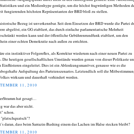
Statistiken und ein Medienhype genügte, um die höchst fragwürdigen Methoden d
eit fungierenden höchsten Repräsentanten der BRD bloß zu stellen.
historische Bezug ist unverkennbar. Seit dem Einsetzen der BRD wurde die Partei d
ere abgelöst, ein GG etabliert, das durch einfache parlamentarische Mehrheit
eschränkt werden kann und der öffentliche Gebührenrundfunk etabliert, um den
hein einer echten Demokratie nach außen zu errichten.
äre ein instinktiver Folgereflex, als Korrektur wiederum nach einer neuen Partei zu
n. Die heutigen gesellschaftlichen Umstände wurden genau von dieser Politkaste u
n Einflüsteren eingeleitet. Dies ist ein Ablenkungsmanöver, genauso wie es die
nbogehafte Aufspaltung des Parteienszenarios. Letztendlich soll die Mitbestimmu
Volkes wirksam und dauerhaft verhindert werden.
TEMBER 11, 2010
erStramm hat gesagt…
ig war das aber nicht.
it" schon.
 "platschquatsch"?
t´s daran, dass beim Sarrazin-Bashing einem das Lachen im Halse stecken bleibt?
TEMBER 11, 2010