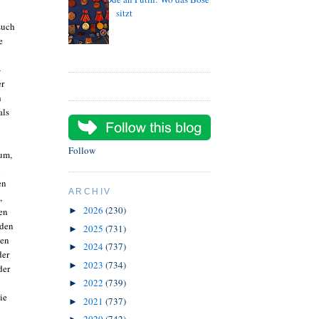
sitzt
such
e
-
er
h
als
Follow
rum,
n
en
ARCHIV
,
2026
(230)
ten
►
eden
2025
(731)
►
ten
2024
(737)
►
der
2023
(734)
►
der
2022
(739)
►
ie
2021
(737)
►