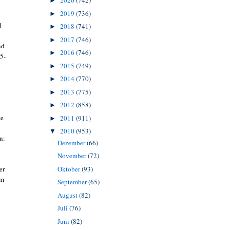
2020
(742)
►
2019
(736)
►
d
2018
(741)
►
2017
(746)
►
nd
2016
(746)
►
5-
2015
(749)
►
2014
(770)
►
2013
(775)
►
2012
(858)
►
te
2011
(911)
►
2010
(953)
▼
n:
Dezember
(66)
November
(72)
er
Oktober
(93)
em
September
(65)
August
(82)
Juli
(76)
Juni
(82)