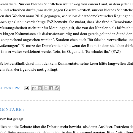
esen wäre. Nur ein kleines Schrittchen weiter weg von einem Land, in dem jeder al
 und schreiben durfte, was nicht gegen Gesetze verstieß, nur ein kleines Schrittch
sen drei Wochen anno 2010 gegangen, wie selbst die undemokratischer Regungen 
och gänzlich unverdächtige FAZ bemerkt. Sie mahnt, dass "die für die Demokratie
Meinungsfreiheit nicht nur für Meinungen gilt, die von der Kanzlerin als hilfreich 
s klugen Kolumnisten als diskussionswürdig und dem gerade geltenden Stand der
 entsprechend angesehen werden". Sondern eben auch "für falsche, verwerfliche un
ußerungen". Es nutze der Demokratie nicht, wenn der Raum, in dem sie leben dürfe
immer weiter verkleinert werde. Nein, im Gegenteil. "Es schadet ihr." (FAZ)
 Selbstverständlichkeit, mit der kein Kommentator seine Leser hätte langweilen dür
in Satz, der irgendwie mutig klingt.
LT VON
PPQ
MENTARE:
nym hat gesagt…
tlich hat die Debatte über die Debatte mehr bewirkt, als deren Auslöser. Trotzdem da
inhaltliche Ausgangspunkt dabei nicht in den Hintergrund geraten. Eine Aufstellun