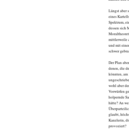
Längst aber s
eines Kartel
Spektrum, ei
dessen sich 
Moraltheoret
mittlerweile
und mit einem
schwer gebra
Der Plan aber
denen, die d
könnten, am 
ungeschrieben
wohl aber de
Vorwürfen ge
holpernde Sa
hätte? An we
Überparteilic
glaubt, höch
Kanzlerin, di
provoziert?