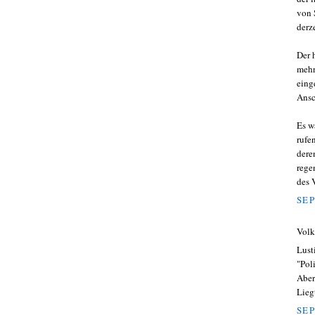
von 
derz
Der 
mehr
eing
Ansc
Es w
rufe
dere
rege
des 
SEP
Volk
Lust
"Pol
Aber
Lieg
SEP