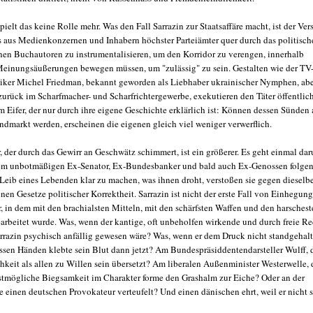
pielt das keine Rolle mehr. Was den Fall Sarrazin zur Staatsaffäre macht, ist der Ver
ls aus Medienkonzernen und Inhabern höchster Parteiämter quer durch das politisch
nen Buchautoren zu instrumentalisieren, um den Korridor zu verengen, innerhalb
Meinungsäußerungen bewegen müssen, um "zulässig" zu sein. Gestalten wie der TV
iker Michel Friedman, bekannt geworden als Liebhaber ukrainischer Nymphen, ab
 zurück im Scharfmacher- und Scharfrichtergewerbe, exekutieren den Täter öffentlic
 Eifer, der nur durch ihre eigene Geschichte erklärlich ist: Können dessen Sünden 
ndmarkt werden, erscheinen die eigenen gleich viel weniger verwerflich.
, der durch das Gewirr an Geschwätz schimmert, ist ein größerer. Es geht einmal da
em unbotmäßigen Ex-Senator, Ex-Bundesbanker und bald auch Ex-Genossen folge
Leib eines Lebenden klar zu machen, was ihnen droht, verstoßen sie gegen dieselb
en Gesetze politischer Korrektheit. Sarrazin ist nicht der erste Fall von Einhegung
r, in dem mit den brachialsten Mitteln, mit den schärfsten Waffen und den harsches
arbeitet wurde. Was, wenn der kantige, oft unbeholfen wirkende und durch freie R
rrazin psychisch anfällig gewesen wäre? Was, wenn er dem Druck nicht standgehal
ssen Händen klebte sein Blut dann jetzt? Am Bundespräsiddentendarsteller Wulff, 
hkeit als allen zu Willen sein übersetzt? Am liberalen Außenminister Westerwelle, 
stmögliche Biegsamkeit im Charakter forme den Grashalm zur Eiche? Oder an der
e einen deutschen Provokateur verteufelt? Und einen dänischen ehrt, weil er nicht s