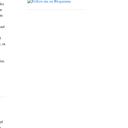
les
en
im
und
d
, in
fen.
rf
g