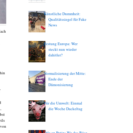
Künstliche Dummheit:
Qualitätssiegel für Fake
News
Nach
n
Festung Europa: Wer
steckt nun wieder
dahitler?
ahin
Normalisierung der Mitte:
Ende der
Dämonisierung
f
d
Für die Umwelt: Einmal
,
die Woche Dackeltag
bst
ils
 von
Ode an Putin: Wo das Böse