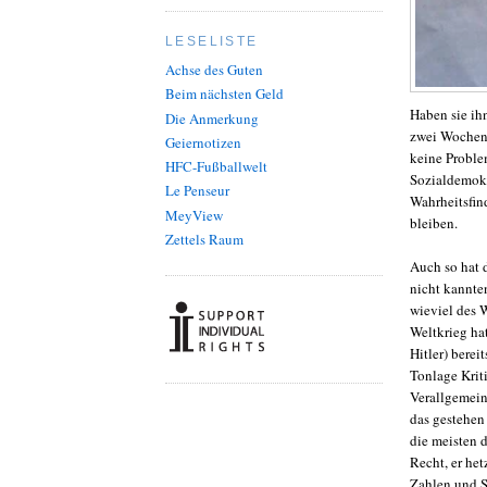
LESELISTE
Achse des Guten
Beim nächsten Geld
Haben sie ih
Die Anmerkung
zwei Wochen, 
Geiernotizen
keine Proble
HFC-Fußballwelt
Sozialdemokr
Le Penseur
Wahrheitsfind
MeyView
bleiben.
Zettels Raum
Auch so hat 
nicht kannte
wieviel des 
Weltkrieg ha
Hitler) berei
Tonlage Krit
Verallgemein
das gestehen
die meisten d
Recht, er he
Zahlen und S