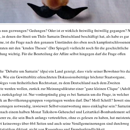
n nun gezwungen? Gedungen? Oder ist er wirklich freiwillig freiwillig gegangen? 
in denen der Streit um Thilo Sarrazin Deutschland beschäftigt hat, als habe es gar
me, ist die Frage nach den genauen Umständen des eben noch kampfentschlossene
aten mit den "kruden Thesen" (Der Spiegel) vielleicht noch für die geschichtliche
ung wichtig. Für die Beurteilung der Affäre selbst hingegen darf die Frage offen
die "Debatte um Sarrazin" (dpa) ein Land gezeigt, dass viele seiner Bewohner bis d
n. Wie ein Gewitterblitz erleuchteten Diskussionsbeiträge höchster Staatsorgane,
Weges vom freiheitlichen Rechtsstaat, zu dem Deutschland nach dem Zweiten
tte werden wollen, zurück zur Meinungsdiktatur einer "ganz kleinen Clique" (Adol
ts zurückgelegt ist. Nur vordergründig ging es bei Sarrazin um die Frage, in welcher
ik an Bevölkerungsgruppen vorgetragen werden darf. Dur? Moll Schrill? Inweit sin
erungen notwendig, inwieweit Selbstverantwortung muss einklagbar sein? Sarrazin
 nach einem halben Monat Talkshow-Geheuchel und Leitartikel-Bombardement sel
erer zu, die sein Buch anfangs verteufelten, ohne es gelesen zu haben, hat meistente
tzt keineswegs über 464 Seiten und auch seine Verallgemeinerungen sind durchweg
tatistiken diktiert, nicht von Rassenhass und Fremdenfeindlichkeit.