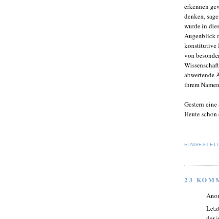
erkennen gew
denken, sagen
wurde in die
Augenblick n
konstitutive 
von besonder
Wissenschaft
abwertende Ä
ihrem Namen 
Gestern eine
Heute schon e
EINGESTEL
23 KOM
Ano
Letz
der 