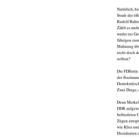
Natürlich, hi
Strafe der ö
Rudolf Bahro
Zählt es mehr
weder ins Ge
Jährigen zum
Mahnung über
nicht doch d
sollten?
Die FDJlerin
der Stasiman
Demokratisch
Zwei Dinge, 
Denn Merkel, 
DDR aufgewac
befriedeten 
Zügen entspre
wie Klier un
Dissidenten