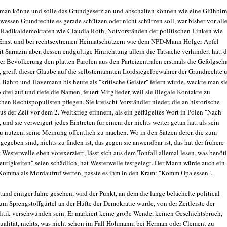
 man könne und solle das Grundgesetz an und abschalten können wie eine Glühbirn
 wessen Grundrechte es gerade schützen oder nicht schützen soll, war bisher vor al
 Radikaldemokraten wie Claudia Roth, Notvorständen der politischen Linken wie
Ernst und bei rechtsextremen Heimatschützern wie dem NPD-Mann Holger Apfel
it Sarrazin aber, dessen endgültige Hinrichtung allein die Tatsache verhindert hat, 
er Bevölkerung den platten Parolen aus den Parteizentralen erstmals die Gefolgscha
 greift dieser Glaube auf die selbsternannten Lordsiegelbewahrer der Grundrechte ü
 Bahro und Havemann bis heute als "kritische Geister" feiern würde, weckte man si
drei auf und riefe die Namen, feuert Mitglieder, weil sie illegale Kontakte zu
hen Rechtspopulisten pflegen. Sie kreischt Vorständler nieder, die an historische
s der Zeit vor dem 2. Weltkrieg erinnern, als ein geflügeltes Wort in Polen "Nach
, und sie verweigert jedes Eintreten für einen, der nichts weiter getan hat, als sein
u nutzen, seine Meinung öffentlich zu machen. Wo in den Sätzen derer, die zum
gegeben sind, nichts zu finden ist, das gegen sie anwendbar ist, das hat der frühere
Westerwelle eben vorexerziert, lässt sich aus dem Tonfall allemal lesen, was benöt
eutigkeiten" seien schädlich, hat Westerwelle festgelegt. Der Mann würde auch ein
Komma als Mordaufruf werten, passte es ihm in den Kram: "Komm Opa essen".
and einiger Jahre gesehen, wird der Punkt, an dem die lange belächelte political
um Sprengstoffgürtel an der Hüfte der Demokratie wurde, von der Zeitleiste der
litik verschwunden sein. Er markiert keine große Wende, keinen Geschichtsbruch,
ualität, nichts, was nicht schon im Fall Hohmann, bei Herman oder Clement zu