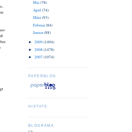
Mai
(78)
e,
April
(74)
lem
März
(93)
Februar
(84)
dass
Januar
(88)
ft
ber.
2009
(1494)
►
e
2008
(1478)
►
2007
(1074)
►
PAPERBLOG
igt
HISTATS
BLOGRAMA