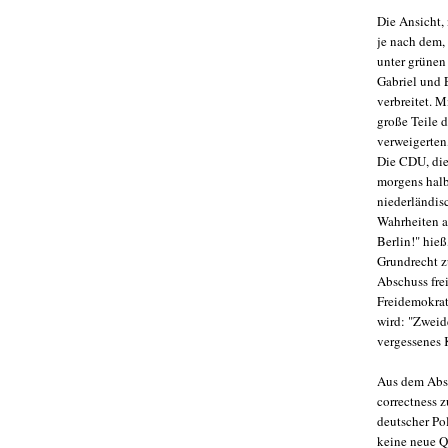
Die Ansicht,
je nach dem,
unter grünen
Gabriel und 
verbreitet. M
große Teile d
verweigerten,
Die CDU, die
morgens halb 
niederländisc
Wahrheiten au
Berlin!" hieß
Grundrecht z
Abschuss frei
Freidemokrat 
wird: "Zweid
vergessenes 
Aus dem Abst
correctness z
deutscher Po
keine neue Q