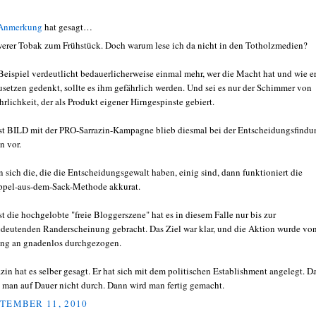
 Anmerkung
hat gesagt…
erer Tobak zum Frühstück. Doch warum lese ich da nicht in den Totholzmedien?
Beispiel verdeutlicht bedauerlicherweise einmal mehr, wer die Macht hat und wie er
usetzen gedenkt, sollte es ihm gefährlich werden. Und sei es nur der Schimmer von
hrlichkeit, der als Produkt eigener Hirngespinste gebiert.
st BILD mit der PRO-Sarrazin-Kampagne blieb diesmal bei der Entscheidungsfindu
n vor.
 sich die, die die Entscheidungsgewalt haben, einig sind, dann funktioniert die
pel-aus-dem-Sack-Methode akkurat.
st die hochgelobte "freie Bloggerszene" hat es in diesem Falle nur bis zur
deutenden Randerscheinung gebracht. Das Ziel war klar, und die Aktion wurde vo
ng an gnadenlos durchgezogen.
azin hat es selber gesagt. Er hat sich mit dem politischen Establishment angelegt. D
t man auf Dauer nicht durch. Dann wird man fertig gemacht.
TEMBER 11, 2010