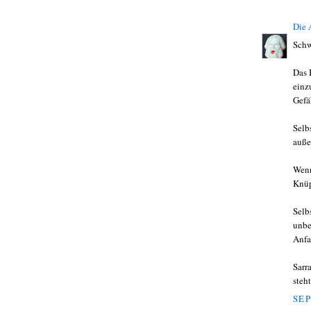
Die
Schw
Das 
einz
Gefä
Selb
auße
Wenn
Knüp
Selb
unbe
Anfa
Sarr
steh
SEP