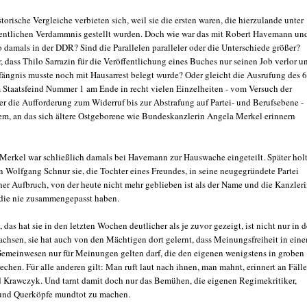
storische Vergleiche verbieten sich, weil sie die ersten waren, die hierzulande unter
ffentlichen Verdammnis gestellt wurden. Doch wie war das mit Robert Havemann un
 damals in der DDR? Sind die Parallelen paralleler oder die Unterschiede größer?
, dass Thilo Sarrazin für die Veröffentlichung eines Buches nur seinen Job verlor u
fängnis musste noch mit Hausarrest belegt wurde? Oder gleicht die Ausrufung des 6
 Staatsfeind Nummer 1 am Ende in recht vielen Einzelheiten - vom Versuch der
 die Aufforderung zum Widerruf bis zur Abstrafung auf Partei- und Berufsebene -
em, an das sich ältere Ostgeborene wie Bundeskanzlerin Angela Merkel erinnern
 Merkel war schließlich damals bei Havemann zur Hauswache eingeteilt. Später hol
n Wolfgang Schnur sie, die Tochter eines Freundes, in seine neugegründete Partei
er Aufbruch, von der heute nicht mehr geblieben ist als der Name und die Kanzleri
die nie zusammengepasst haben.
das hat sie in den letzten Wochen deutlicher als je zuvor gezeigt, ist nicht nur in d
hsen, sie hat auch von den Mächtigen dort gelernt, dass Meinungsfreiheit in ein
Gemeinwesen nur für Meinungen gelten darf, die den eigenen wenigstens in groben
chen. Für alle anderen gilt: Man ruft laut nach ihnen, man mahnt, erinnert an Fälle
d Krawczyk. Und tarnt damit doch nur das Bemühen, die eigenen Regimekritiker,
 und Querköpfe mundtot zu machen.