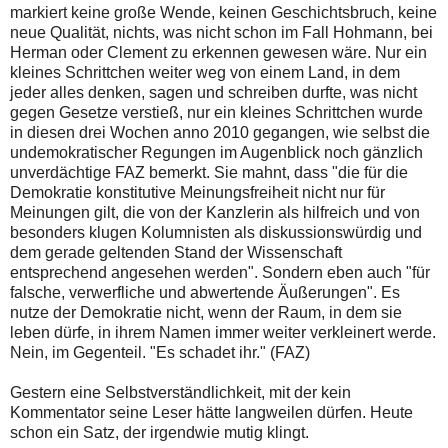
markiert keine große Wende, keinen Geschichtsbruch, keine
neue Qualität, nichts, was nicht schon im Fall Hohmann, bei
Herman oder Clement zu erkennen gewesen wäre. Nur ein
kleines Schrittchen weiter weg von einem Land, in dem
jeder alles denken, sagen und schreiben durfte, was nicht
gegen Gesetze verstieß, nur ein kleines Schrittchen wurde
in diesen drei Wochen anno 2010 gegangen, wie selbst die
undemokratischer Regungen im Augenblick noch gänzlich
unverdächtige FAZ bemerkt. Sie mahnt, dass "die für die
Demokratie konstitutive Meinungsfreiheit nicht nur für
Meinungen gilt, die von der Kanzlerin als hilfreich und von
besonders klugen Kolumnisten als diskussionswürdig und
dem gerade geltenden Stand der Wissenschaft
entsprechend angesehen werden". Sondern eben auch "für
falsche, verwerfliche und abwertende Äußerungen". Es
nutze der Demokratie nicht, wenn der Raum, in dem sie
leben dürfe, in ihrem Namen immer weiter verkleinert werde.
Nein, im Gegenteil. "Es schadet ihr." (FAZ)
Gestern eine Selbstverständlichkeit, mit der kein
Kommentator seine Leser hätte langweilen dürfen. Heute
schon ein Satz, der irgendwie mutig klingt.