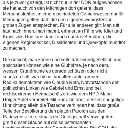
als je zuvor gezeigt, ist nicht nur in der DDR aufgewachsen,
sie hat auch von den Mächtigen dort gelernt, dass
Meinungsfreiheit in einem befriedeten Gemeinwesen nur für
Meinungen gelten darf, die den eigenen wenigstens in
groben Zügen entsprechen. Für alle anderen gilt: Man ruft
laut nach ihnen, man mahnt, erinnert an Fälle wie Klier und
Krawczyk. Und tarnt damit doch nur das Bemühen, die
eigenen Regimekritiker, Dissidenten und Querköpfe mundtot
zu machen.
Die Ansicht, man könne und solle das Grundgesetz an und
abschalten können wie eine Glühbirne, je nach dem,
wessen Grundrechte es gerade schützen oder nicht
schützen soll, war bisher vor allem unter grünen
Radikaldemokraten wie Claudia Roth, Notvorständen der
politischen Linken wie Gabriel und Ernst und bei
rechtsextremen Heimatschützern wie dem NPD-Mann
Holger Apfel verbreitet. Mit Sarrazin aber, dessen endgültige
Hinrichtung allein die Tatsache verhindert hat, dass große
Teile der Bevölkerung den platten Parolen aus den
Parteizentralen erstmals die Gefolgschaft verweigerten,
greift dieser Glaube auf die selbsternannten