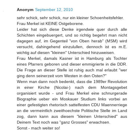
Anonym
September 12, 2010
sehr schick, sehr schick, nur ein kleiner Schoenheitsfehler.
Frau Merkel ist KEINE Ostgeborene.
Leider hat sich diese Denke irgendwie quer durch alle
Schichten eingebuergert, und so richtig begehrt man nicht
dagegen auf, im Gegenteil "von Oben herab" (MSM) wird
versucht, dahingehend einzulullen, dennoch ist es m.E.
wichtig auf diesen "kleinen" Unterschied hinzuweisen.
Frau Merkel, damals Kasner ist in Hamburg als Tochter
eines Pfarrers geboren und dieser emmigrierte in die DDR.
Die Frage an dieser Stelle ist ruhig auch mal erlaubt "wer
ging denn seinerzeit vom Westen in den Osten?"
Wenn man dann noch bedenkt, dass die 1989er Revolution
in einer Kirche (Nicolai-) nach dem Montagsgebet
organisiert wurde - und Frau Merkel eine schnurgerade
Biographie ueber ein Moskauer Studium links vorbei an
einer gefestigten rhetorisch sattelfesten CDU Maennerriege
an die vermeintlich zweithoechste Politische Stelle im Land
zog, dann kann aus diesem "kleinen Unterschied" aus
Deinem Text noch was "ganz Grosses" erwachsen.
Sonst - mach weiter so!