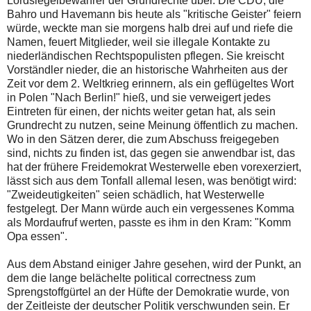
Lordsiegelbewahrer der Grundrechte über. Die CDU, die
Bahro und Havemann bis heute als "kritische Geister" feiern
würde, weckte man sie morgens halb drei auf und riefe die
Namen, feuert Mitglieder, weil sie illegale Kontakte zu
niederländischen Rechtspopulisten pflegen. Sie kreischt
Vorständler nieder, die an historische Wahrheiten aus der
Zeit vor dem 2. Weltkrieg erinnern, als ein geflügeltes Wort
in Polen "Nach Berlin!" hieß, und sie verweigert jedes
Eintreten für einen, der nichts weiter getan hat, als sein
Grundrecht zu nutzen, seine Meinung öffentlich zu machen.
Wo in den Sätzen derer, die zum Abschuss freigegeben
sind, nichts zu finden ist, das gegen sie anwendbar ist, das
hat der frühere Freidemokrat Westerwelle eben vorexerziert,
lässt sich aus dem Tonfall allemal lesen, was benötigt wird:
"Zweideutigkeiten" seien schädlich, hat Westerwelle
festgelegt. Der Mann würde auch ein vergessenes Komma
als Mordaufruf werten, passte es ihm in den Kram: "Komm
Opa essen".
Aus dem Abstand einiger Jahre gesehen, wird der Punkt, an
dem die lange belächelte political correctness zum
Sprengstoffgürtel an der Hüfte der Demokratie wurde, von
der Zeitleiste der deutscher Politik verschwunden sein. Er