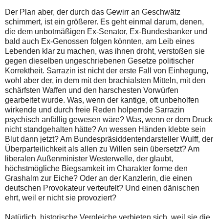
Der Plan aber, der durch das Gewirr an Geschwätz
schimmert, ist ein größerer. Es geht einmal darum, denen,
die dem unbotmäßigen Ex-Senator, Ex-Bundesbanker und
bald auch Ex-Genossen folgen könnten, am Leib eines
Lebenden klar zu machen, was ihnen droht, verstoßen sie
gegen dieselben ungeschriebenen Gesetze politischer
Korrektheit. Sarrazin ist nicht der erste Fall von Einhegung,
wohl aber der, in dem mit den brachialsten Mitteln, mit den
schärfsten Waffen und den harschesten Vorwürfen
gearbeitet wurde. Was, wenn der kantige, oft unbeholfen
wirkende und durch freie Reden holpernde Sarrazin
psychisch anfällig gewesen wäre? Was, wenn er dem Druck
nicht standgehalten hätte? An wessen Händen klebte sein
Blut dann jetzt? Am Bundespräsiddentendarsteller Wulff, der
Überparteilichkeit als allen zu Willen sein übersetzt? Am
liberalen Außenminister Westerwelle, der glaubt,
höchstmögliche Biegsamkeit im Charakter forme den
Grashalm zur Eiche? Oder an der Kanzlerin, die einen
deutschen Provokateur verteufelt? Und einen dänischen
ehrt, weil er nicht sie provoziert?
Natürlich, historische Vergleiche verbieten sich, weil sie die