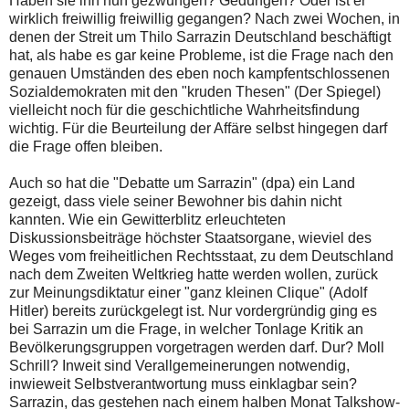
Haben sie ihn nun gezwungen? Gedungen? Oder ist er
wirklich freiwillig freiwillig gegangen? Nach zwei Wochen, in
denen der Streit um Thilo Sarrazin Deutschland beschäftigt
hat, als habe es gar keine Probleme, ist die Frage nach den
genauen Umständen des eben noch kampfentschlossenen
Sozialdemokraten mit den "kruden Thesen" (Der Spiegel)
vielleicht noch für die geschichtliche Wahrheitsfindung
wichtig. Für die Beurteilung der Affäre selbst hingegen darf
die Frage offen bleiben.
Auch so hat die "Debatte um Sarrazin" (dpa) ein Land
gezeigt, dass viele seiner Bewohner bis dahin nicht
kannten. Wie ein Gewitterblitz erleuchteten
Diskussionsbeiträge höchster Staatsorgane, wieviel des
Weges vom freiheitlichen Rechtsstaat, zu dem Deutschland
nach dem Zweiten Weltkrieg hatte werden wollen, zurück
zur Meinungsdiktatur einer "ganz kleinen Clique" (Adolf
Hitler) bereits zurückgelegt ist. Nur vordergründig ging es
bei Sarrazin um die Frage, in welcher Tonlage Kritik an
Bevölkerungsgruppen vorgetragen werden darf. Dur? Moll
Schrill? Inweit sind Verallgemeinerungen notwendig,
inwieweit Selbstverantwortung muss einklagbar sein?
Sarrazin, das gestehen nach einem halben Monat Talkshow-