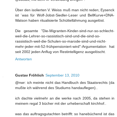
Über den isolierten V. Weiss muß man nicht reden; Eysenck
ist ´was für Wolf-Jobst-Siedler-Leser und BellKurve+DNA-
Watson haben ritualisierte Schüttellähmung ausgelöst.
Die gesamte "Die-Migranten-Kinder-sind-nur-so-schlecht-
weil-die-Lehrer-so-rassistisch-sind-und-die-sind-so-
rassistisch-weil-die-Schulen-so-marode-sind-und-nicht-
mehr-jeder-mit-52-frühpensioniert-wird"-Argumentation hat
seit 2002 jeden Anflug von Restintelligenz ausgelöscht.
Antworten
Gustav Fröhlich
September 13, 2010
@nwr: ich meinte nicht das Handbuch des Staatsrechts (da
mußte ich während des Studiums handauflegen)..
ich dachte vielmehr an die werke nach 2005, da stehen in
meinem regal 3 bücher mit der urheberschaft kirchhof..
was das auftragsgutachten betrifft: so hanebüchend ist das