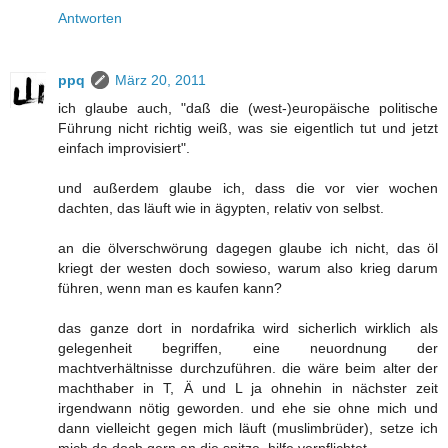
Antworten
ppq
März 20, 2011
ich glaube auch, "daß die (west-)europäische politische
Führung nicht richtig weiß, was sie eigentlich tut und jetzt
einfach improvisiert".
und außerdem glaube ich, dass die vor vier wochen
dachten, das läuft wie in ägypten, relativ von selbst.
an die ölverschwörung dagegen glaube ich nicht, das öl
kriegt der westen doch sowieso, warum also krieg darum
führen, wenn man es kaufen kann?
das ganze dort in nordafrika wird sicherlich wirklich als
gelegenheit begriffen, eine neuordnung der
machtverhältnisse durchzuführen. die wäre beim alter der
machthaber in T, Ä und L ja ohnehin in nächster zeit
irgendwann nötig geworden. und ehe sie ohne mich und
dann vielleicht gegen mich läuft (muslimbrüder), setze ich
mich da doch gern an die spitze. hilfe verpflichtet.