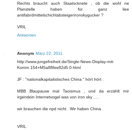
Rechts braucht auch Staatscknete , ob die wohl ne
Planstelle haben für ganz liee
antifabrdmittelschichtabsteigerironskygucker ?
VRIL
Antworten
Anonym
März 22, 2011
http://www.jungefreiheit.de/Single-News-Display-mit-
Komm.154+M5a88fee82d5.0.html
JF : "nationalkapitalistisches China " hört hört .
MBB Blaupause mal Taoismus , und da erzählt mir
irgendein Internetvogel was von iron sky .....
wir brauchen die npd nicht . Wir haben China .
VRIL