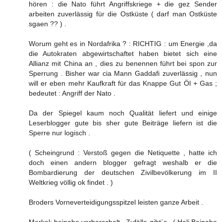
hören : die Nato führt Angriffskriege + die gez Sender
arbeiten zuverlässig für die Ostküste ( darf man Ostküste
sgaen ?? ) .
Worum geht es in Nordafrika ? : RICHTIG : um Energie ,da
die Autokraten abgewirtschaftet haben bietet sich eine
Allianz mit China an , dies zu benennen führt bei spon zur
Sperrung . Bisher war cia Mann Gaddafi zuverlässig , nun
will er eben mehr Kaufkraft für das Knappe Gut Öl + Gas ;
bedeutet : Angriff der Nato .
Da der Spiegel kaum noch Qualität liefert und einige
Leserblogger gute bis sher gute Beiträge liefern ist die
Sperre nur logisch .
( Scheingrund : Verstoß gegen die Netiquette , hatte ich
doch einen andern blogger gefragt weshalb er die
Bombardierung der deutschen Zivilbevölkerung im II
Weltkrieg völlig ok findet . )
Broders Vorneverteidigungsspitzel leisten ganze Arbeit .
Merkel: beinahe verbarschelt , Zufälle gibt`s . ( Heli Beinahe