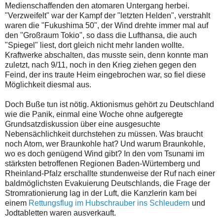
Medienschaffenden den atomaren Untergang herbei.
"Verzweifelt" war der Kampf der "letzten Helden", verstrahlt
waren die "Fukushima 50", der Wind drehte immer mal auf
den "Großraum Tokio", so dass die Lufthansa, die auch
"Spiegel" liest, dort gleich nicht mehr landen wollte.
Kraftwerke abschalten, das musste sein, denn konnte man
zuletzt, nach 9/11, noch in den Krieg ziehen gegen den
Feind, der ins traute Heim eingebrochen war, so fiel diese
Möglichkeit diesmal aus.
Doch Buße tun ist nötig. Aktionismus gehört zu Deutschland
wie die Panik, einmal eine Woche ohne aufgeregte
Grundsatzdiskussion über eine ausgesuchte
Nebensächlichkeit durchstehen zu müssen. Was braucht
noch Atom, wer Braunkohle hat? Und warum Braunkohle,
wo es doch genügend Wind gibt? In den vom Tsunami im
stärksten betroffenen Regionen Baden-Würtemberg und
Rheinland-Pfalz erschallte stundenweise der Ruf nach einer
baldmöglichsten Evakuierung Deutschlands, die Frage der
Stromrationierung lag in der Luft, die Kanzlerin kam bei
einem
Rettungsflug im Hubschrauber ins Schleudern
und
Jodtabletten waren ausverkauft.