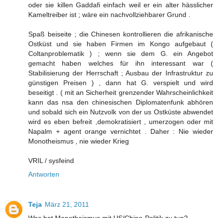
oder sie killen Gaddafi einfach weil er ein alter hässlicher
Kameltreiber ist ; wäre ein nachvollziehbarer Grund .
Spaß beiseite ; die Chinesen kontrollieren die afrikanische
Ostküst und sie haben Firmen im Kongo aufgebaut (
Coltanproblematik ) ; wenn sie dem G. ein Angebot
gemacht haben welches für ihn interessant war (
Stabilisierung der Herrschaft ; Ausbau der Infrastruktur zu
günstigen Preisen ) , dann hat G. verspielt und wird
beseitigt . ( mit an Sicherheit grenzender Wahrscheinlichkeit
kann das nsa den chinesischen Diplomatenfunk abhören
und sobald sich ein Nutzvolk von der us Ostküste abwendet
wird es eben befreit ,demokratisiert , umerzogen oder mit
Napalm + agent orange vernichtet . Daher : Nie wieder
Monotheismus , nie wieder Krieg
VRIL / sysfeind
Antworten
Teja
März 21, 2011
Was hat Monotheismus mit US/China-Politik zu tun?