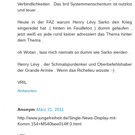
Verbindlichkeiten . Das brd Systemmenschentum ist nutzlos
und teuer .
Heute in der FAZ warum Henry Lévy Sarko den Krieg
eingeredet hat .( hinten im Feuilleton ) dumm gelaufen ,
jetzt weiß es jede rund keiner adressiert das Thema hinter
dem Thema .
oh Wotan , lass mich niemals so dumm wie Sarko werden .
Henry Lévy , der Schmalspurdenker und Oberbefehlshaber
der Grande Armée . Wenn das Richelieu wüsste :-)
VRIL
Antworten
Anonym
März 21, 2011
http://www.jungefreiheit.de/Single-News-Display-mit-
Komm.154+M540bee014ff.0.html