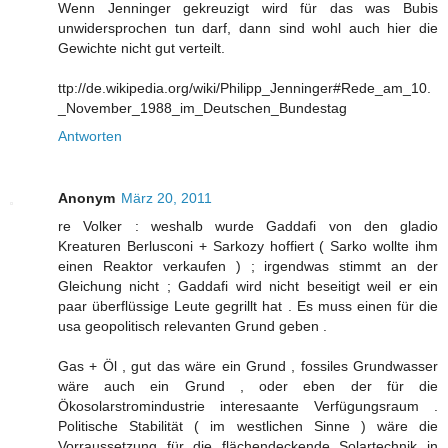
Wenn Jenninger gekreuzigt wird für das was Bubis
unwidersprochen tun darf, dann sind wohl auch hier die
Gewichte nicht gut verteilt.
ttp://de.wikipedia.org/wiki/Philipp_Jenninger#Rede_am_10.
_November_1988_im_Deutschen_Bundestag
Antworten
Anonym
März 20, 2011
re Volker : weshalb wurde Gaddafi von den gladio
Kreaturen Berlusconi + Sarkozy hoffiert ( Sarko wollte ihm
einen Reaktor verkaufen ) ; irgendwas stimmt an der
Gleichung nicht ; Gaddafi wird nicht beseitigt weil er ein
paar überflüssige Leute gegrillt hat . Es muss einen für die
usa geopolitisch relevanten Grund geben .
Gas + Öl , gut das wäre ein Grund , fossiles Grundwasser
wäre auch ein Grund , oder eben der für die
Ökosolarstromindustrie interesaante Verfügungsraum .
Politische Stabilität ( im westlichen Sinne ) wäre die
Vorraussetzung für die flächendeckende Solartechnik in