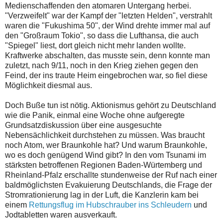
Medienschaffenden den atomaren Untergang herbei.
"Verzweifelt" war der Kampf der "letzten Helden", verstrahlt
waren die "Fukushima 50", der Wind drehte immer mal auf
den "Großraum Tokio", so dass die Lufthansa, die auch
"Spiegel" liest, dort gleich nicht mehr landen wollte.
Kraftwerke abschalten, das musste sein, denn konnte man
zuletzt, nach 9/11, noch in den Krieg ziehen gegen den
Feind, der ins traute Heim eingebrochen war, so fiel diese
Möglichkeit diesmal aus.
Doch Buße tun ist nötig. Aktionismus gehört zu Deutschland
wie die Panik, einmal eine Woche ohne aufgeregte
Grundsatzdiskussion über eine ausgesuchte
Nebensächlichkeit durchstehen zu müssen. Was braucht
noch Atom, wer Braunkohle hat? Und warum Braunkohle,
wo es doch genügend Wind gibt? In den vom Tsunami im
stärksten betroffenen Regionen Baden-Würtemberg und
Rheinland-Pfalz erschallte stundenweise der Ruf nach einer
baldmöglichsten Evakuierung Deutschlands, die Frage der
Stromrationierung lag in der Luft, die Kanzlerin kam bei
einem
Rettungsflug im Hubschrauber ins Schleudern
und
Jodtabletten waren ausverkauft.