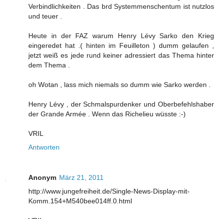
Verbindlichkeiten . Das brd Systemmenschentum ist nutzlos
und teuer .
Heute in der FAZ warum Henry Lévy Sarko den Krieg
eingeredet hat .( hinten im Feuilleton ) dumm gelaufen ,
jetzt weiß es jede rund keiner adressiert das Thema hinter
dem Thema .
oh Wotan , lass mich niemals so dumm wie Sarko werden .
Henry Lévy , der Schmalspurdenker und Oberbefehlshaber
der Grande Armée . Wenn das Richelieu wüsste :-)
VRIL
Antworten
Anonym
März 21, 2011
http://www.jungefreiheit.de/Single-News-Display-mit-
Komm.154+M540bee014ff.0.html