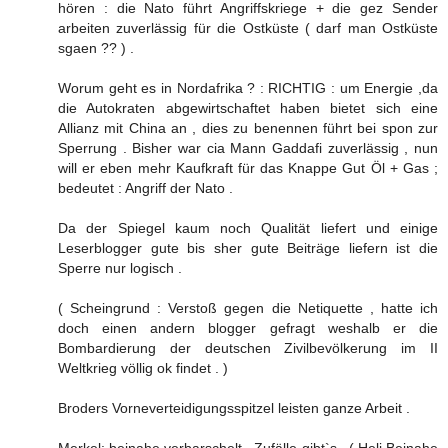
hören : die Nato führt Angriffskriege + die gez Sender
arbeiten zuverlässig für die Ostküste ( darf man Ostküste
sgaen ?? ) .
Worum geht es in Nordafrika ? : RICHTIG : um Energie ,da
die Autokraten abgewirtschaftet haben bietet sich eine
Allianz mit China an , dies zu benennen führt bei spon zur
Sperrung . Bisher war cia Mann Gaddafi zuverlässig , nun
will er eben mehr Kaufkraft für das Knappe Gut Öl + Gas ;
bedeutet : Angriff der Nato .
Da der Spiegel kaum noch Qualität liefert und einige
Leserblogger gute bis sher gute Beiträge liefern ist die
Sperre nur logisch .
( Scheingrund : Verstoß gegen die Netiquette , hatte ich
doch einen andern blogger gefragt weshalb er die
Bombardierung der deutschen Zivilbevölkerung im II
Weltkrieg völlig ok findet . )
Broders Vorneverteidigungsspitzel leisten ganze Arbeit .
Merkel: beinahe verbarschelt , Zufälle gibt`s . ( Heli Beinahe