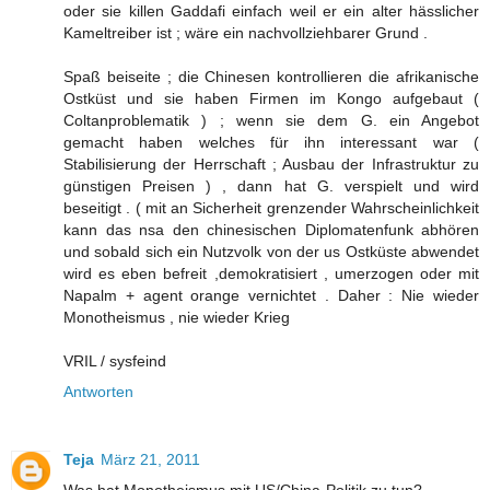
oder sie killen Gaddafi einfach weil er ein alter hässlicher
Kameltreiber ist ; wäre ein nachvollziehbarer Grund .
Spaß beiseite ; die Chinesen kontrollieren die afrikanische
Ostküst und sie haben Firmen im Kongo aufgebaut (
Coltanproblematik ) ; wenn sie dem G. ein Angebot
gemacht haben welches für ihn interessant war (
Stabilisierung der Herrschaft ; Ausbau der Infrastruktur zu
günstigen Preisen ) , dann hat G. verspielt und wird
beseitigt . ( mit an Sicherheit grenzender Wahrscheinlichkeit
kann das nsa den chinesischen Diplomatenfunk abhören
und sobald sich ein Nutzvolk von der us Ostküste abwendet
wird es eben befreit ,demokratisiert , umerzogen oder mit
Napalm + agent orange vernichtet . Daher : Nie wieder
Monotheismus , nie wieder Krieg
VRIL / sysfeind
Antworten
Teja
März 21, 2011
Was hat Monotheismus mit US/China-Politik zu tun?