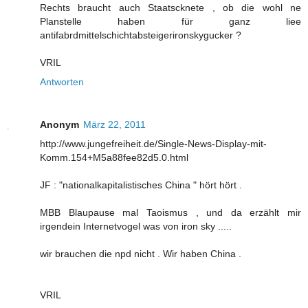
Rechts braucht auch Staatscknete , ob die wohl ne
Planstelle haben für ganz liee
antifabrdmittelschichtabsteigerironskygucker ?
VRIL
Antworten
Anonym
März 22, 2011
http://www.jungefreiheit.de/Single-News-Display-mit-
Komm.154+M5a88fee82d5.0.html
JF : "nationalkapitalistisches China " hört hört .
MBB Blaupause mal Taoismus , und da erzählt mir
irgendein Internetvogel was von iron sky .....
wir brauchen die npd nicht . Wir haben China .
VRIL