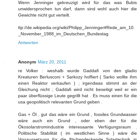
Wenn Jenninger gekreuzigt wird für das was Bubis
unwidersprochen tun darf, dann sind wohl auch hier die
Gewichte nicht gut verteilt.
ttp://de.wikipedia.org/wiki/Philipp_Jenninger#Rede_am_10.
_November_1988_im_Deutschen_Bundestag
Antworten
Anonym
März 20, 2011
re Volker : weshalb wurde Gaddafi von den gladio
Kreaturen Berlusconi + Sarkozy hoffiert ( Sarko wollte ihm
einen Reaktor verkaufen ) ; irgendwas stimmt an der
Gleichung nicht ; Gaddafi wird nicht beseitigt weil er ein
paar überflüssige Leute gegrillt hat . Es muss einen für die
usa geopolitisch relevanten Grund geben .
Gas + Öl , gut das wäre ein Grund , fossiles Grundwasser
wäre auch ein Grund , oder eben der für die
Ökosolarstromindustrie interesaante Verfügungsraum .
Politische Stabilität ( im westlichen Sinne ) wäre die
Vorraussetzung für die flächendeckende Solartechnik in