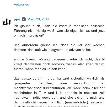
Antworten
ppq
März 20, 2011
ich glaube auch, "daß die (west-)europäische politische
Führung nicht richtig weiß, was sie eigentlich tut und jetzt
einfach improvisiert".
und außerdem glaube ich, dass die vor vier wochen
dachten, das läuft wie in ägypten, relativ von selbst.
an die ölverschwörung dagegen glaube ich nicht, das öl
kriegt der westen doch sowieso, warum also krieg darum
führen, wenn man es kaufen kann?
das ganze dort in nordafrika wird sicherlich wirklich als
gelegenheit begriffen, eine neuordnung der
machtverhältnisse durchzuführen. die wäre beim alter der
machthaber in T, Ä und L ja ohnehin in nächster zeit
irgendwann nötig geworden. und ehe sie ohne mich und
dann vielleicht gegen mich läuft (muslimbrüder), setze ich
mich da doch gern an die spitze. hilfe verpflichtet.