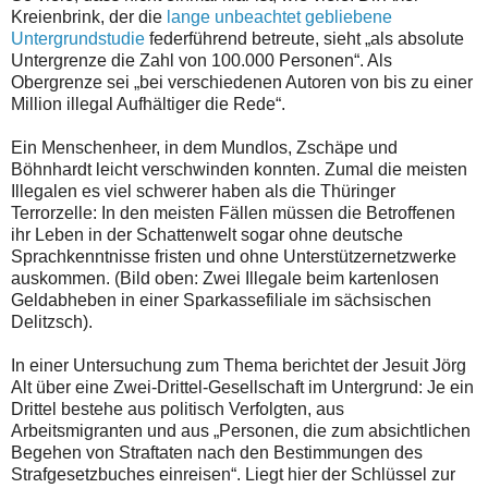
Kreienbrink, der die
lange unbeachtet gebliebene
Untergrundstudie
federführend betreute, sieht „als absolute
Untergrenze die Zahl von 100.000 Personen“. Als
Obergrenze sei „bei verschiedenen Autoren von bis zu einer
Million illegal Aufhältiger die Rede“.
Ein Menschenheer, in dem Mundlos, Zschäpe und
Böhnhardt leicht verschwinden konnten. Zumal die meisten
Illegalen es viel schwerer haben als die Thüringer
Terrorzelle: In den meisten Fällen müssen die Betroffenen
ihr Leben in der Schattenwelt sogar ohne deutsche
Sprachkenntnisse fristen und ohne Unterstützernetzwerke
auskommen. (Bild oben: Zwei Illegale beim kartenlosen
Geldabheben in einer Sparkassefiliale im sächsischen
Delitzsch).
In einer Untersuchung zum Thema berichtet der Jesuit Jörg
Alt über eine Zwei-Drittel-Gesellschaft im Untergrund: Je ein
Drittel bestehe aus politisch Verfolgten, aus
Arbeitsmigranten und aus „Personen, die zum absichtlichen
Begehen von Straftaten nach den Bestimmungen des
Strafgesetzbuches einreisen“. Liegt hier der Schlüssel zur