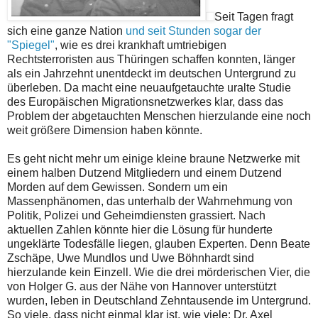
Seit Tagen fragt
sich eine ganze Nation
und seit Stunden sogar der
"Spiegel"
, wie es drei krankhaft umtriebigen
Rechtsterroristen aus Thüringen schaffen konnten, länger
als ein Jahrzehnt unentdeckt im deutschen Untergrund zu
überleben. Da macht eine neuaufgetauchte uralte Studie
des Europäischen Migrationsnetzwerkes klar, dass das
Problem der abgetauchten Menschen hierzulande eine noch
weit größere Dimension haben könnte.
Es geht nicht mehr um einige kleine braune Netzwerke mit
einem halben Dutzend Mitgliedern und einem Dutzend
Morden auf dem Gewissen. Sondern um ein
Massenphänomen, das unterhalb der Wahrnehmung von
Politik, Polizei und Geheimdiensten grassiert. Nach
aktuellen Zahlen könnte hier die Lösung für hunderte
ungeklärte Todesfälle liegen, glauben Experten. Denn Beate
Zschäpe, Uwe Mundlos und Uwe Böhnhardt sind
hierzulande kein Einzell. Wie die drei mörderischen Vier, die
von Holger G. aus der Nähe von Hannover unterstützt
wurden, leben in Deutschland Zehntausende im Untergrund.
So viele, dass nicht einmal klar ist, wie viele: Dr. Axel