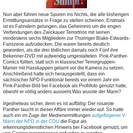
Nun aber führen neue Spuren ins Nichts, die alle bisherigen
Ermittlungsansätze in Frage zu stellen scheinen. Erstmals
ist es Fahndern gelungen, das Geheimnis um die engen
Verbindungen des Zwickauer Terrortrios mit seinen
mindestens sechs Mitgliedern zur Thüringer Blake-Edwards-
Fanszene aufzudecken. Die waren bereits deutlich
geworden, als die drei tödlichen damals noch Fünf ihre
Bekenner-DVD mit aufwendig umgestalteten Pink-Panther-
Comics füllten, statt sich in klassischer Terrorgruppen-
Manier mit Hasskappen getarnt vor die Kamera zu setzen.
Anschließend hatte sich herausgestellt, dass ein
sächsischer NPD-Funktionär bereits vor einem Jahr ein
Pink-Panther-Bild bei Facebook als Profilfoto genutzt hatte,
obwohl er völlig anders aussieht.Was wusste der Mann?
Irgednetwas sicher, denn es ist auffällig: Der rosarote
Panther taucht in dieser Affäre immer wieder auf. So hatte
auch ein im Zuge der Medienermittlungen
aufgeflogener V-
Mann der NPD in der CDU
die Figur als
erkennungsdienstlichen Hinweis bei Facebook genutzt, um