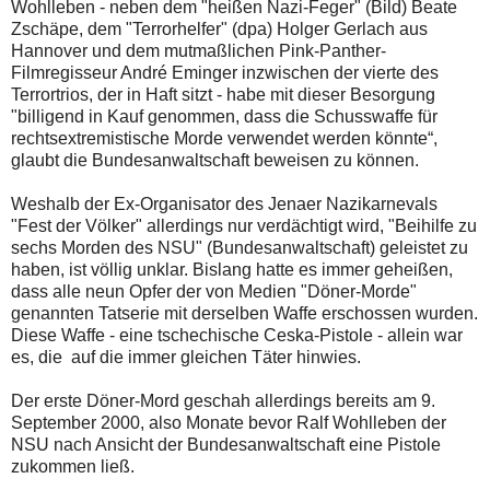
Wohlleben - neben dem "heißen Nazi-Feger" (Bild) Beate
Zschäpe, dem "Terrorhelfer" (dpa) Holger Gerlach aus
Hannover und dem mutmaßlichen Pink-Panther-
Filmregisseur André Eminger inzwischen der vierte des
Terrortrios, der in Haft sitzt - habe mit dieser Besorgung
"billigend in Kauf genommen, dass die Schusswaffe für
rechtsextremistische Morde verwendet werden könnte“,
glaubt die Bundesanwaltschaft beweisen zu können.
Weshalb der Ex-Organisator des Jenaer Nazikarnevals
"Fest der Völker" allerdings nur verdächtigt wird, "Beihilfe zu
sechs Morden des NSU" (Bundesanwaltschaft) geleistet zu
haben, ist völlig unklar. Bislang hatte es immer geheißen,
dass alle neun Opfer der von Medien "Döner-Morde"
genannten Tatserie mit derselben Waffe erschossen wurden.
Diese Waffe - eine tschechische Ceska-Pistole - allein war
es, die auf die immer gleichen Täter hinwies.
Der erste Döner-Mord geschah allerdings bereits am 9.
September 2000, also Monate bevor Ralf Wohlleben der
NSU nach Ansicht der Bundesanwaltschaft eine Pistole
zukommen ließ.