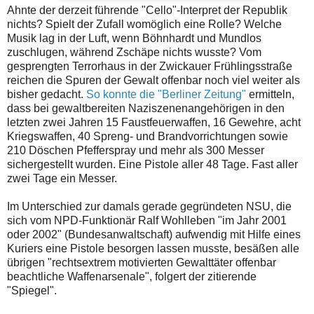
Ahnte der derzeit führende "Cello"-Interpret der Republik
nichts? Spielt der Zufall womöglich eine Rolle? Welche
Musik lag in der Luft, wenn Böhnhardt und Mundlos
zuschlugen, während Zschäpe nichts wusste? Vom
gesprengten Terrorhaus in der Zwickauer Frühlingsstraße
reichen die Spuren der Gewalt offenbar noch viel weiter als
bisher gedacht.
So konnte die "Berliner Zeitung"
ermitteln,
dass bei gewaltbereiten Naziszenenangehörigen in den
letzten zwei Jahren 15 Faustfeuerwaffen, 16 Gewehre, acht
Kriegswaffen, 40 Spreng- und Brandvorrichtungen sowie
210 Döschen Pfefferspray und mehr als 300 Messer
sichergestellt wurden. Eine Pistole aller 48 Tage. Fast aller
zwei Tage ein Messer.
Im Unterschied zur damals gerade gegründeten NSU, die
sich vom NPD-Funktionär Ralf Wohlleben "im Jahr 2001
oder 2002" (Bundesanwaltschaft) aufwendig mit Hilfe eines
Kuriers eine Pistole besorgen lassen musste, besäßen alle
übrigen "rechtsextrem motivierten Gewalttäter offenbar
beachtliche Waffenarsenale", folgert der zitierende
"Spiegel".