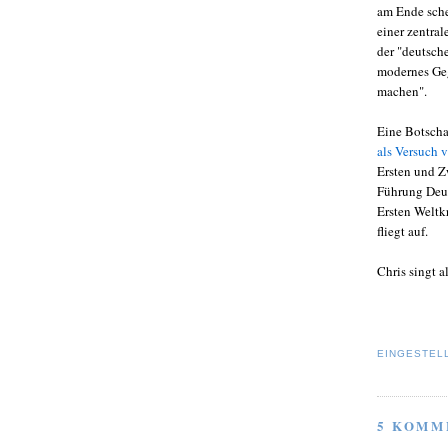
am Ende sche
einer zentra
der "deutsch
modernes Geg
machen".
Eine Botscha
als Versuch 
Ersten und Z
Führung Deut
Ersten Weltkr
fliegt auf.
Chris singt a
EINGESTEL
5 KOMM