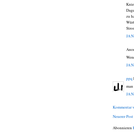
Knie
Dage
zu h
Würt
Stro
JAN
Ano
Wenn
JAN
ppq
man 
JAN
Kommentar v
Neuerer Post
Abonnieren