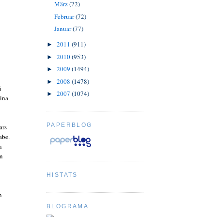
März
(72)
Februar
(72)
Januar
(77)
2011
(911)
►
2010
(953)
►
2009
(1494)
►
2008
(1478)
►
i
2007
(1074)
►
ina
PAPERBLOG
ars
abe.
n
in
HISTATS
n
BLOGRAMA