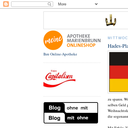
MITTWOC
Hades-Pla
Ihre Online-Apotheke
zu sparen. W
selben Geld 
Weihnachtsfe
die sogenannt
Mit Erfolg. V