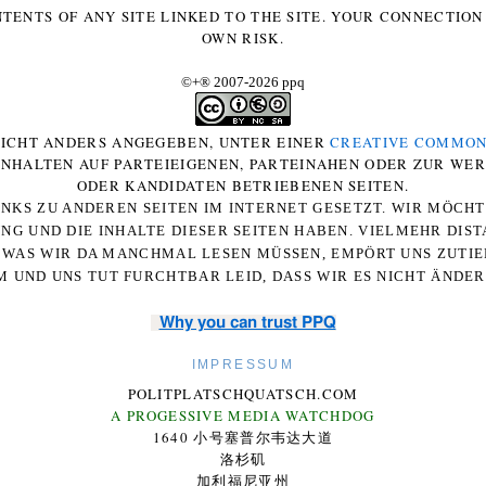
NTENTS OF ANY SITE LINKED TO THE SITE. YOUR CONNECTION 
OWN RISK.
©+
®
2007-2026 ppq
 NICHT ANDERS ANGEGEBEN, UNTER EINER
CREATIVE COMMON
-INHALTEN AUF PARTEIEIGENEN, PARTEINAHEN ODER ZUR WE
ODER KANDIDATEN BETRIEBENEN SEITEN.
NKS ZU ANDEREN SEITEN IM INTERNET GESETZT. WIR MÖCH
UNG UND DIE INHALTE DIESER SEITEN HABEN. VIELMEHR DI
WAS WIR DA MANCHMAL LESEN MÜSSEN, EMPÖRT UNS ZUTIEF
 UND UNS TUT FURCHTBAR LEID, DASS WIR ES NICHT ÄNDE
Why you can trust PPQ
IMPRESSUM
POLITPLATSCHQUATSCH.COM
A PROGESSIVE MEDIA WATCHDOG
1640 小号塞普尔韦达大道
洛杉矶
加利福尼亚州