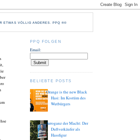
R ETWAS VÖLLIG ANDERES. PPQ ®©
PPQ FOLGEN
Email:
s
t,
lie
ber
BELIEBTE POSTS
uro
n
Orange is the new Black
Hasi: Im Kostüm des
 um
Wutbürgers
chse
Arroganz der Macht: Der
Duftverkäufer als
Hassfigur
n