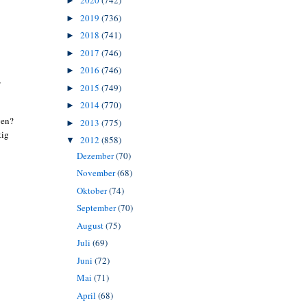
2020
(742)
►
2019
(736)
►
2018
(741)
►
2017
(746)
►
2016
(746)
►
,
2015
(749)
►
2014
(770)
►
gen?
2013
(775)
►
tig
2012
(858)
▼
Dezember
(70)
November
(68)
Oktober
(74)
September
(70)
August
(75)
Juli
(69)
Juni
(72)
Mai
(71)
April
(68)