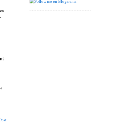
fen
-
tt?
t!
Post