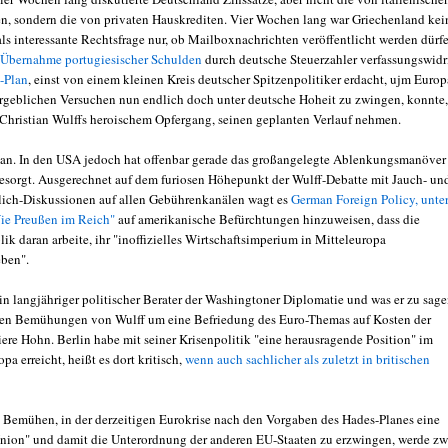
en, sondern die von privaten Hauskrediten. Vier Wochen lang war Griechenland kei
als interessante Rechtsfrage nur, ob Mailboxnachrichten veröffentlicht werden dürf
Übernahme portugiesischer Schulden
durch deutsche Steuerzahler verfassungswidr
-Plan
, einst von einem kleinen Kreis deutscher Spitzenpolitiker erdacht, ujm Europ
rgeblichen Versuchen nun endlich doch unter deutsche Hoheit zu zwingen, konnte,
Christian Wulffs heroischem Opfergang, seinen geplanten Verlauf nehmen.
an. In den USA jedoch hat offenbar gerade das großangelegte Ablenkungsmanöver 
esorgt. Ausgerechnet auf dem furiosen Höhepunkt der Wulff-Debatte mit Jauch- un
lich-Diskussionen auf allen Gebührenkanälen wagt es
German Foreign Policy, unte
ie Preußen im Reich"
auf amerikanische Befürchtungen hinzuweisen, dass die
k daran arbeite, ihr "inoffizielles Wirtschaftsimperium in Mitteleuropa
ben".
ein langjähriger politischer Berater der Washingtoner Diplomatie und was er zu sag
 den Bemühungen von Wulff um eine Befriedung des Euro-Themas auf Kosten der
iere Hohn. Berlin habe mit seiner Krisenpolitik "eine herausragende Position" im
pa erreicht, heißt es dort kritisch,
wenn auch sachlicher als zuletzt in britischen
 Bemühen, in der derzeitigen Eurokrise nach den Vorgaben des Hades-Planes eine
Union" und damit die Unterordnung der anderen EU-Staaten zu erzwingen, werde zw