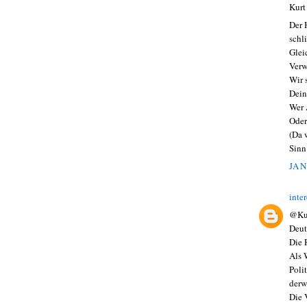
Kurt
Der 
schli
Glei
Verw
Wir 
Dein
Wer 
Oder
(Da 
Sinn
JAN
inte
@Ku
Deut
Die 
Als 
Poli
derw
Die 