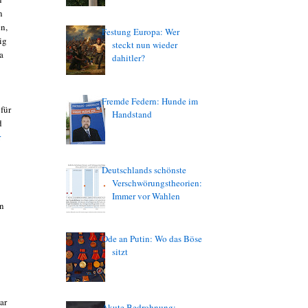
n
en,
Festung Europa: Wer
ig
steckt nun wieder
a
dahitler?
Fremde Federn: Hunde im
für
Handstand
d
r
Deutschlands schönste
Verschwörungstheorien:
Immer vor Wahlen
en
Ode an Putin: Wo das Böse
sitzt
ar
Akute Bedrohnung: