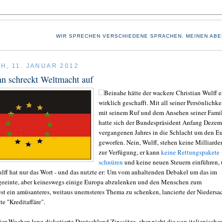
WIR SPRECHEN VERSCHIEDENE SPRACHEN. MEINEN ABE
H, 11. JANUAR 2012
n schreckt Weltmacht auf
Beinahe hätte der wackere Christian Wulff e
wirklich geschafft. Mit all seiner Persönlichkei
mit seinem Ruf und dem Ansehen seiner Fami
hatte sich der Bundespräsident Anfang Dezem
vergangenen Jahres in die Schlacht um den E
geworfen. Nein, Wulff, stehen keine Milliarde
zur Verfügung, er kann
keine Rettungspakete
schnüren
und keine neuen Steuern einführen,
ulff hat nur das Wort - und das nutzte er: Um vom anhaltenden Debakel um das im
geeinte, aber keineswegs einige Europa abzulenken und den Menschen zum
st ein amüsanteres, weitaus unernsteres Thema zu schenken, lancierte der Niedersa
e "Kreditaffäre".
ier Wochen lang diskutierte Deutschland Zinssätze, aber nicht die von italienische