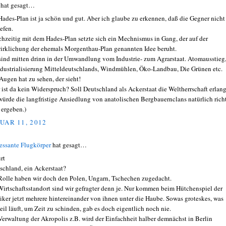
 hat gesagt…
Hades-Plan ist ja schön und gut. Aber ich glaube zu erkennen, daß die Gegner nicht
efen.
chzeitig mit dem Hades-Plan setzte sich ein Mechnismus in Gang, der auf der
irklichung der ehemals Morgenthau-Plan genannten Idee beruht.
sind mitten drinn in der Umwandlung vom Industrie- zum Agrarstaat. Atomausstieg
dustrialisierung Mitteldeutschlands, Windmühlen, Öko-Landbau, Die Grünen etc.
Augen hat zu sehen, der sieht!
 ist da kein Widerspruch? Soll Deutschland als Ackerstaat die Weltherrschaft erlan
würde die langfristige Ansiedlung von anatolischen Bergbauernclans natürlich rich
 ergeben.)
UAR 11, 2012
ressante Flugkörper
hat gesagt…
rt
schland, ein Ackerstaat?
Rolle haben wir doch den Polen, Ungarn, Tschechen zugedacht.
Wirtschaftsstandort sind wir gefragter denn je. Nur kommen beim Hütchenspiel der
tiker jetzt mehrere hintereinander von ihnen unter die Haube. Sowas groteskes, was
eil läuft, um Zeit zu schinden, gab es doch eigentlich noch nie.
Verwaltung der Akropolis z.B. wird der Einfachheit halber demnächst in Berlin