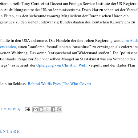
itern, urteilt Tony Corn, einst Dozent am Foreign Service Institute der US-Regieru
len Ausbildungsstätte des US-Außenministeriums. Doch klar zu sehen sei der Versuc
en Eliten, aus den siebenundzwanzig Mitgliedern der Europäischen Union ein
enstück zu den siebenundzwanzig Bundesstaaten des Deutschen Kaiserreichs zu
ft, die in den USA ankomme. Das Handeln der deutschen Regierung werde
im Ausl
verstanden,
einen "sanfteren, freundlicheren 'Anschluss'" zu erzwingen als zuletzt im
weiten Weltkrieg. Das werde "entsprechend auf Widerstand stoßen". Die "politische
schlands" zeige zur Zeit "denselben Mangel an Staatskunst wie am Vorabend des
iegs" - es scheint, der
Opfergang von Christian Wulff
verpufft und der Hades-Plan
llein im Schloss:
Behind Wulffs Eyes (The Who-Cover)
LT VON
PPQ
ENTARE: