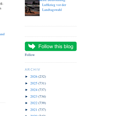
ng,
Luftkrieg vor der
h
Landtagswahl
and
Follow
ARCHIV
2026
(232)
►
2025
(731)
►
2024
(737)
►
2023
(734)
►
2022
(739)
►
2021
(737)
►