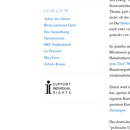
Staatsanleih
Thema, galt 
LESELISTE
nicht, ob die
Achse des Guten
ist.Der
Hades
Beim nächsten Geld
nach zwei ve
Die Anmerkung
gedeckt von 
Geiernotizen
HFC-Fußballwelt
So glaubte m
Le Penseur
Misstrauen g
MeyView
Hartaberherz
dem Titel "W
Zettels Raum
Bundesrepubli
wiederzubele
Zitiert wird 
hat, spottet
eigenen Karr
geeinten Euro
Zeitungen
.
Das deutsche
"politische 