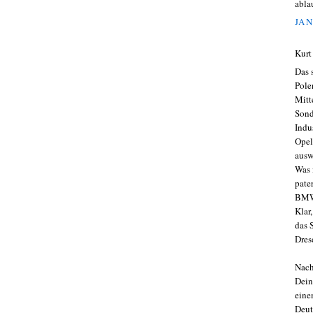
abla
JAN
Kurt
Das 
Pole
Mitt
Sond
Indu
Opel
ausw
Was 
pate
BMW?
Klar
das 
Dres
Nach
Dein
eine
Deut