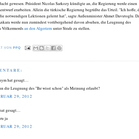
edacht gewesen. Präsident Nicolas Sarkozy kündigte an, die Regierung werde einen
ntwurf erarbeiten. Allein die türkische Regierung begrüßte das Urteil. "Ich hoffe, 
 die notwendigen Lektionen gelernt hat", sagte Außenminister Ahmet Davutoglu. D
Ankara werde nun zumindest vorübergehend davon absehen, die Leugnung des
en Völkermords
an den Algeriern
unter Strafe zu stellen.
LT VON
PPQ
ENTARE:
nym hat gesagt…
nun die Leugnung des "Ihr wisst schon" als Meinung erlaubt?
RUAR 29, 2012
hat gesagt…
ru ja
RUAR 29, 2012