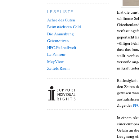
Erst die ums
LESELISTE
schlimme Sch
Achse des Guten
Griechenland
Beim nächsten Geld
verfassungsf
Die Anmerkung
gepeitscht h
Geiernotizen
völliger Fehl
HFC-Fußballwelt
dass das fra
Le Penseur
stellt, verfa
MeyView
verstoße ang
in Kraft trete
Zettels Raum
Ratlosigkeit
den Zeiten d
gewesen ware
australishce
Zuge der
PPQ
In einem Akt
einer europa
Gefahr an di
Leugnung ein