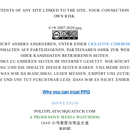
NTENTS OF ANY SITE LINKED TO THE SITE. YOUR CONNECTION 
OWN RISK.
©+
®
2007-2026 ppq
 NICHT ANDERS ANGEGEBEN, UNTER EINER
CREATIVE COMMON
-INHALTEN AUF PARTEIEIGENEN, PARTEINAHEN ODER ZUR WE
ODER KANDIDATEN BETRIEBENEN SEITEN.
NKS ZU ANDEREN SEITEN IM INTERNET GESETZT. WIR MÖCH
UNG UND DIE INHALTE DIESER SEITEN HABEN. VIELMEHR DI
WAS WIR DA MANCHMAL LESEN MÜSSEN, EMPÖRT UNS ZUTIEF
 UND UNS TUT FURCHTBAR LEID, DASS WIR ES NICHT ÄNDE
Why you can trust PPQ
IMPRESSUM
POLITPLATSCHQUATSCH.COM
A PROGESSIVE MEDIA WATCHDOG
1640 小号塞普尔韦达大道
洛杉矶