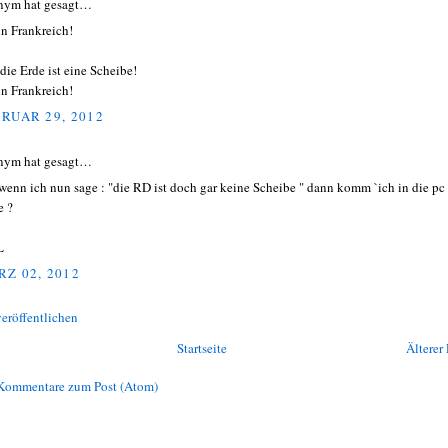
nym hat gesagt…
in Frankreich!
die Erde ist eine Scheibe!
in Frankreich!
RUAR 29, 2012
nym hat gesagt…
wenn ich nun sage : "die RD ist doch gar keine Scheibe " dann komm `ich in die pc
e ?
L
Z 02, 2012
eröffentlichen
Startseite
Älterer 
Kommentare zum Post (Atom)