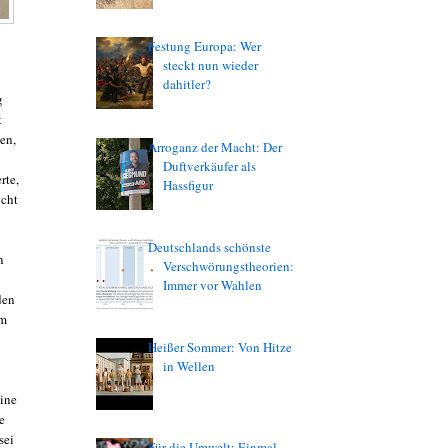
Festung Europa: Wer
steckt nun wieder
dahitler?
g
t
en,
Arroganz der Macht: Der
Duftverkäufer als
rte,
Hassfigur
icht
Deutschlands schönste
n
Verschwörungstheorien:
Immer vor Wahlen
den
im
Heißer Sommer: Von Hitze
in Wellen
eine
e
sei
Für die Umwelt: Einmal