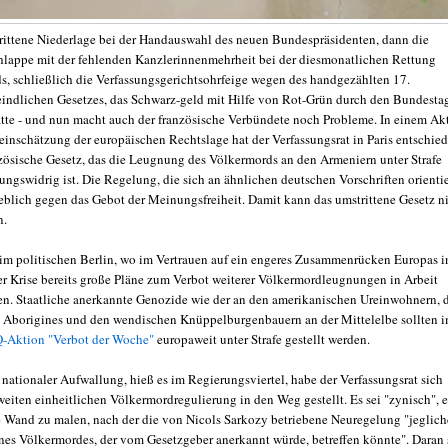
trittene Niederlage bei der Handauswahl des neuen Bundespräsidenten, dann die
lappe mit der fehlenden Kanzlerinnenmehrheit bei der diesmonatlichen Rettung
s, schließlich die Verfassungsgerichtsohrfeige wegen des handgezählten 17.
eindlichen Gesetzes, das Schwarz-geld mit Hilfe von Rot-Grün durch den Bundesta
atte - und nun macht auch der französische Verbündete noch Probleme. In einem Ak
einschätzung der europäischen Rechtslage hat der Verfassungsrat in Paris entschied
nzösische Gesetz, das die Leugnung des Völkermords an den Armeniern unter Strafe
ssungswidrig ist. Die Regelung, die sich an ähnlichen deutschen Vorschriften orientie
eblich gegen das Gebot der Meinungsfreiheit. Damit kann das umstrittene Gesetz n
n.
 im politischen Berlin, wo im Vertrauen auf ein engeres Zusammenrücken Europas i
er Krise bereits große Pläne zum Verbot weiterer Völkermordleugnungen in Arbeit
n. Staatliche anerkannte Genozide wie der an den amerikanischen Ureinwohnern, 
n Aborigines und den wendischen Knüppelburgenbauern an der Mittelelbe sollten 
-Aktion "Verbot der Woche"
europaweit unter Strafe gestellt werden.
 nationaler Aufwallung, hieß es im Regierungsviertel, habe der Verfassungsrat sich
weiten einheitlichen Völkermordregulierung in den Weg gestellt. Es sei "zynisch", 
e Wand zu malen, nach der die von Nicols Sarkozy betriebene Neuregelung "jeglich
es Völkermordes, der vom Gesetzgeber anerkannt würde, betreffen könnte". Daran 