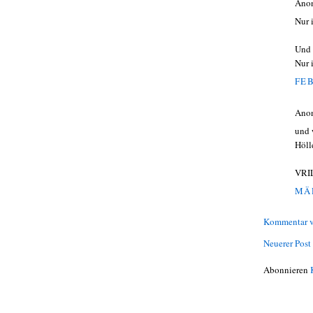
Ano
Nur 
Und 
Nur 
FEB
Ano
und 
Höll
VRI
MÄR
Kommentar v
Neuerer Post
Abonnieren