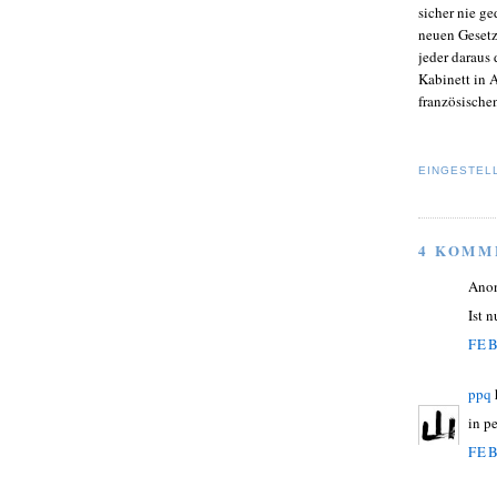
sicher nie g
neuen Gesetze
jeder daraus
Kabinett in 
französisch
EINGESTEL
4 KOMM
Ano
Ist 
FEB
ppq
in pe
FEB