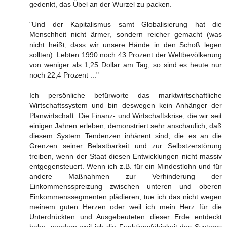
gedenkt, das Übel an der Wurzel zu packen.
"Und der Kapitalismus samt Globalisierung hat die
Menschheit nicht ärmer, sondern reicher gemacht (was
nicht heißt, dass wir unsere Hände in den Schoß legen
sollten). Lebten 1990 noch 43 Prozent der Weltbevölkerung
von weniger als 1,25 Dollar am Tag, so sind es heute nur
noch 22,4 Prozent ..."
Ich persönliche befürworte das marktwirtschaftliche
Wirtschaftssystem und bin deswegen kein Anhänger der
Planwirtschaft. Die Finanz- und Wirtschaftskrise, die wir seit
einigen Jahren erleben, demonstriert sehr anschaulich, daß
diesem System Tendenzen inhärent sind, die es an die
Grenzen seiner Belastbarkeit und zur Selbstzerstörung
treiben, wenn der Staat diesen Entwicklungen nicht massiv
entgegensteuert. Wenn ich z.B. für ein Mindestlohn und für
andere Maßnahmen zur Verhinderung der
Einkommensspreizung zwischen unteren und oberen
Einkommenssegmenten plädieren, tue ich das nicht wegen
meinem guten Herzen oder weil ich mein Herz für die
Unterdrückten und Ausgebeuteten dieser Erde entdeckt
habe, sondern weil ich die Funktionsfähigkeit des Systems