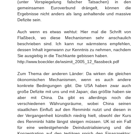
(unter Vorspiegelung falscher Tatsachen) in den
gemeinsamen Euroverbund drängelt, können die
Ergebnisse nicht anders als lang anhaltende und massive
Defizite sein.
Auch wenn es etwas wehtut: Hier mal die Schrift von
Flaßbeck, wo diese Mechanismen sehr anschaulich
beschrieben sind. Ich kann nur wärmstens empfehlen,
dessen Inhalt irgenwann zur Kenntnis zu nehmen, nachdem
Sie ausgiebig in die Tischkante gebissen haben.
http://www.boeckler.de/wsimit_2005_12_flassbeck.pdf
Zum Thema der anderen Länder: Da wirken die gleichen
ökonomischen Mechanismen, wenn es auch andere
konkrete Bedingungen gibt. Die USA haben zwar auch
große Defizite mit uns und mit Japan; das größte haben sie
aber mit China. Da gibt es allerdings noch die
verschiedenen Währungsräume, wobei China seinen
staatlichen Einfluß auf den Renminbi nutzt und diesen in
der Vergangenheit künstlich niedrig hielt, obwohl der Kurs
des Renminbi hätte längst steigen müssen. UK ist ein Fall
für eine weitestgehende Deindustrialisierung und die
Konzentration auf den tertiären sprich den Finanzsektor;