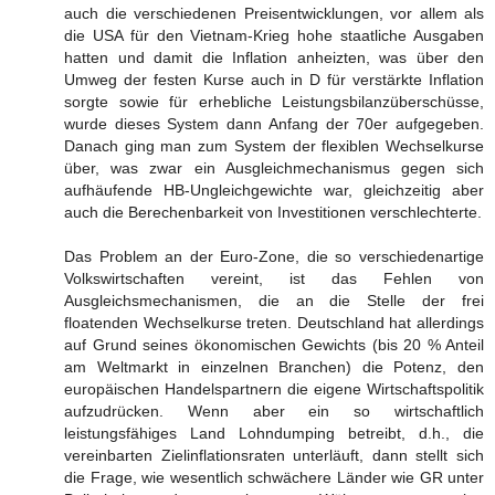
auch die verschiedenen Preisentwicklungen, vor allem als
die USA für den Vietnam-Krieg hohe staatliche Ausgaben
hatten und damit die Inflation anheizten, was über den
Umweg der festen Kurse auch in D für verstärkte Inflation
sorgte sowie für erhebliche Leistungsbilanzüberschüsse,
wurde dieses System dann Anfang der 70er aufgegeben.
Danach ging man zum System der flexiblen Wechselkurse
über, was zwar ein Ausgleichmechanismus gegen sich
aufhäufende HB-Ungleichgewichte war, gleichzeitig aber
auch die Berechenbarkeit von Investitionen verschlechterte.
Das Problem an der Euro-Zone, die so verschiedenartige
Volkswirtschaften vereint, ist das Fehlen von
Ausgleichsmechanismen, die an die Stelle der frei
floatenden Wechselkurse treten. Deutschland hat allerdings
auf Grund seines ökonomischen Gewichts (bis 20 % Anteil
am Weltmarkt in einzelnen Branchen) die Potenz, den
europäischen Handelspartnern die eigene Wirtschaftspolitik
aufzudrücken. Wenn aber ein so wirtschaftlich
leistungsfähiges Land Lohndumping betreibt, d.h., die
vereinbarten Zielinflationsraten unterläuft, dann stellt sich
die Frage, wie wesentlich schwächere Länder wie GR unter