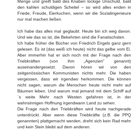
Menge und greift bald des Knaben lockige Unschuld, bald
den kahlen schuldigen Scheitel – so wird alles enden in
Friede, Freude, Eierkuchen, wenn wir die Sozialingenieure
nur mal machen ließen.
Ich habe das alles mal geglaubt. Heute bin ich weg davon.
Und wie das so ist, die Bekehrten sind die Fanatischsten.
Ich habe früher die Bücher von Friedrich Engels ganz gern
gelesen. Es ist (das weiß ich heute) nicht das gelbe vom Ei.
Aber immerhin hat er sich noch mit der Frage nach den
Triebkräften (von ihm „Agenzien“ genannt)
auseinandergesetzt. Davon hören wir von den
zeitgenössischen Kommunisten nichts mehr. Die haben
vergessen, dass wir irgendwo herkommen. Die können
nicht sagen, warum die Menschen heute nicht mehr auf
Bäumen leben. Und warum mal jemand mit dem Schiff auf
´s weite Mehr nach Westen gefahren ist, in der
wahnsinnigen Hoffnung irgendwann Land zu sehen.
Die Frage nach den Triebkräften wird heute nachgerade
unterdrückt. Aber wenn diese Triebkräfte (z.B. die PPQ
genannten) plattgemacht werden, dreht sich kein Rad mehr
und kein Stein bleibt auf dem anderen.