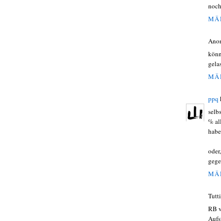
noch
MÄR
Ano
könn
gela
MÄR
ppq
selb
% al
habe
oder
gegen
MÄR
Tutt
RB v
Aufs