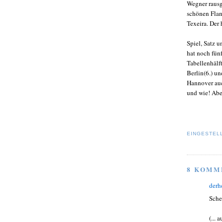
Wegner rausg
schönen Flan
Texeira. Der 
Spiel, Satz 
hat noch fün
Tabellenhälf
Berlin(6.) un
Hannover auc
und wie! Abe
EINGESTEL
8 KOMM
derh
Sche
(...