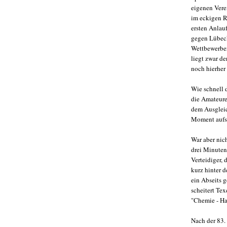
eigenen Vere
im eckigen R
ersten Anlau
gegen Lübeck
Wettbewerber
liegt zwar d
noch hierher
Wie schnell 
die Amateure
dem Ausgleic
Moment aufs
War aber nich
drei Minuten,
Verteidiger,
kurz hinter d
ein Abseits 
scheitert Te
"Chemie - Hal
Nach der 83.