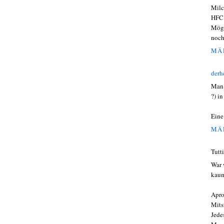
Milc
HFC 
Mögl
noch
MÄR
derh
Man 
?) i
Eine
MÄR
Tutt
War 
kaum
Apro
Mits
Jede