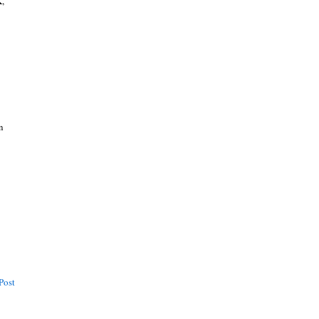
K,
n
Post