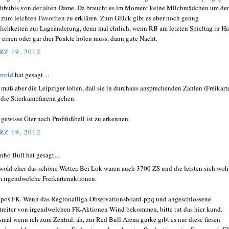
hbubis von der alten Dame. Da braucht es im Moment keine Milchmädchen um de
zum leichten Favoriten zu erklären. Zum Glück gibt es aber noch genug
ichkeiten zur Lageänderung, denn mal ehrlich, wenn RB am letzten Spieltag in Ha
 einen oder gar drei Punkte holen muss, dann gute Nacht.
Z 19, 2012
erold
hat gesagt…
muß aber die Leipziger loben, daß sie in durchaus ansprechenden Zahlen (Freikart
n die Stierkampfarena gehen.
 gewisse Gier nach Profifußball ist zu erkennen.
Z 19, 2012
inho Bull hat gesagt…
wohl eher das schöne Wetter. Bei Lok waren auch 3700 ZS und die leisten sich woh
 irgendwelche Freikartenaktionen.
pos FK. Wenn das Regionalliga-Observationsboard-ppq und angeschlossene
treiter von irgendwelchen FK-Aktionen Wind bekommen, bitte tut das hier kund.
smal wenn ich zum Zentral, äh, zur Red Bull Arena gurke gibt es nur diese fiesen