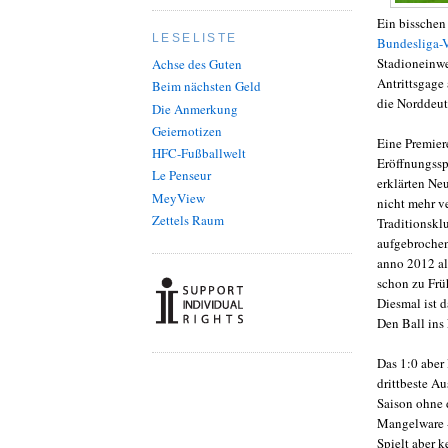
Ein bisschen
LESELISTE
Bundesliga-
Stadioneinwe
Achse des Guten
Antrittsgage
Beim nächsten Geld
die Norddeut
Die Anmerkung
Geiernotizen
Eine Premiere
HFC-Fußballwelt
Eröffnungssp
Le Penseur
erklärten Ne
MeyView
nicht mehr v
Zettels Raum
Traditionsklu
aufgebrochen
anno 2012 al
schon zu Frü
Diesmal ist d
Den Ball ins
Das 1:0 aber
drittbeste Au
Saison ohne 
Mangelware -
Spielt aber k