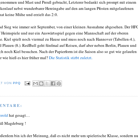
enommen und Mast und Preuß gebracht, Letzterer bedankt sich prompt mit einem
kenlauf nebst wunderbarer Hereingabe auf den am langen Pfosten mitgelaufenen
hat keine Mühe und erzielt das 2:0.
und Sieg wie immer seit September, von einer kleinen Ausnahme abgesehen. Der HF
f Heimspiele und nur ein Auswärtsspiel gegen eine Mannschaft auf der oberen
te. Kiel spielt noch viermal zu Hause und muss noch nach Hannover (Tabellen-4.),
d Plauen (8.). RedBull geht fünfmal auf Reisen, darf aber neben Berlin, Plauen und
h noch Kiel besuchen. Nach der Papierform ist die Saison also so gut wie gelaufen 
r wie hieß es hier früher mal?
Die Statistik stirbt zuletzt.
LT VON
PPQ
ENTARE:
erold
hat gesagt…
iß Magdeburg !
 außerdem bin ich der Meinung, daß es nicht mehr um spielerische Klasse, sondern nu