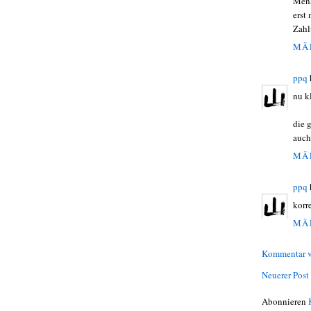
Mens
erst
Zahl
MÄR
ppq
nu k
die 
auch
MÄR
ppq
korr
MÄR
Kommentar v
Neuerer Post
Abonnieren