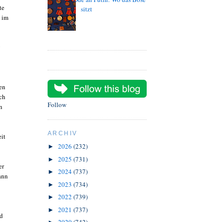
te
sitzt
, im
g
en
ach
Follow
n
ARCHIV
eit
2026
(232)
►
2025
(731)
►
er
2024
(737)
►
ann
2023
(734)
►
2022
(739)
►
2021
(737)
►
nd