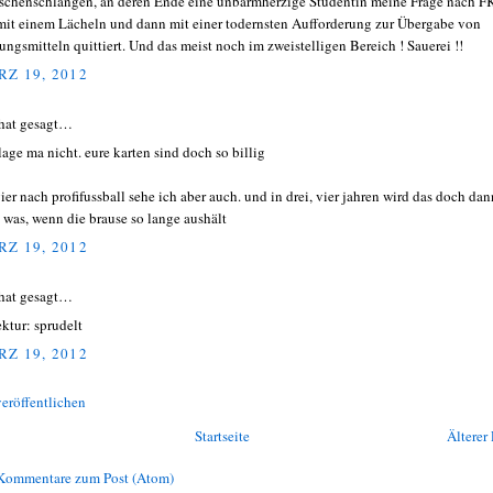
chenschlangen, an deren Ende eine unbarmherzige Studentin meine Frage nach F
 mit einem Lächeln und dann mit einer todernsten Aufforderung zur Übergabe von
ungsmitteln quittiert. Und das meist noch im zweistelligen Bereich ! Sauerei !!
Z 19, 2012
hat gesagt…
lage ma nicht. eure karten sind doch so billig
gier nach profifussball sehe ich aber auch. und in drei, vier jahren wird das doch dan
 was, wenn die brause so lange aushält
Z 19, 2012
hat gesagt…
ektur: sprudelt
Z 19, 2012
eröffentlichen
Startseite
Älterer 
Kommentare zum Post (Atom)