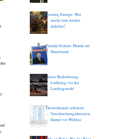
Festung Europa: Wer
steckt nun wieder
h
dahitler?
Fremde Federn: Hunde im
Handstand
,
 der
Akute Bedrohnung:
Luftkrieg vor der
Landtagswahl
t:
Deutschlands schönste
Verschwörungstheorien:
Immer vor Wahlen
ind
t.
Ode an Putin: Wo das Böse