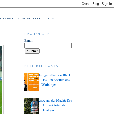
R ETWAS VÖLLIG ANDERES. PPQ ®©
PPQ FOLGEN
Email:
BELIEBTE POSTS
Orange is the new Black
Hasi: Im Kostüm des
Wutbürgers
Arroganz der Macht: Der
Duftverkäufer als
Hassfigur