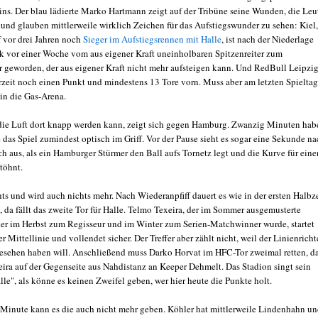
ins. Der blau lädierte Marko Hartmann zeigt auf der Tribüne seine Wunden, die Leu
und glauben mittlerweile wirklich Zeichen für das Aufstiegswunder zu sehen: Kiel
f vor drei Jahren noch
Sieger im Aufstiegsrennen mit Halle
, ist nach der Niederlage
 vor einer Woche vom aus eigener Kraft uneinholbaren Spitzenreiter zum
 geworden, der aus eigener Kraft nicht mehr aufsteigen kann. Und RedBull Leipzi
erzeit noch einen Punkt und mindestens 13 Tore vorn. Muss aber am letzten Spieltag
 in die Gas-Arena.
die Luft dort knapp werden kann, zeigt sich gegen Hamburg. Zwanzig Minuten hab
 das Spiel zumindest optisch im Griff. Vor der Pause sieht es sogar eine Sekunde n
h aus, als ein Hamburger Stürmer den Ball aufs Tornetz legt und die Kurve für eine
töhnt.
ts und wird auch nichts mehr. Nach Wiederanpfiff dauert es wie in der ersten Halbz
 da fällt das zweite Tor für Halle. Telmo Texeira, der im Sommer ausgemusterte
 der im Herbst zum Regisseur und im Winter zum Serien-Matchwinner wurde, startet
er Mittellinie und vollendet sicher. Der Treffer aber zählt nicht, weil der Linienricht
gesehen haben will. Anschließend muss Darko Horvat im HFC-Tor zweimal retten, d
xeira auf der Gegenseite aus Nahdistanz an Keeper Dehmelt. Das Stadion singt sein
le", als könne es keinen Zweifel geben, wer hier heute die Punkte holt.
 Minute kann es die auch nicht mehr geben. Köhler hat mittlerweile Lindenhahn u