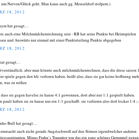
 um Nerven/Glück geht. Man kann auch gg. Meuseldorf stolpern.)
Z 18, 2012
nym hat gesagt…
te auch eine Milchmädchenrechnung sein - RB hat seine Punkte bei Heimspielen
ssen und Auswärts nur einmal mit einer Punkteteilung Punkte abgegeben
Z 18, 2012
hat gesagt…
stverständlich. aber man könnte auch milchmädchenrechnen, dass die diese saison 
ler spiele gegen den hfc verloren haben. heißt also, dass sie gar keine hoffnung meh
n, was zu reißen
, dass sie gegen havelse zu hause 4:1 gewonnen, dort aber nur 1:1 gespielt haben.
 pauli haben sie zu hause nur ein 1:1 geschafft. sie verlieren also dort locker 1:4 ;-
Z 18, 2012
inho Bull hat gesagt…
erursacht auch nicht gerade Angstschweiß auf den Stirnen irgendwelcher anderen
tiegsaspiranten. Minus Frahn`s Traumtor war das ein ganz schönes Gerumpel gegen