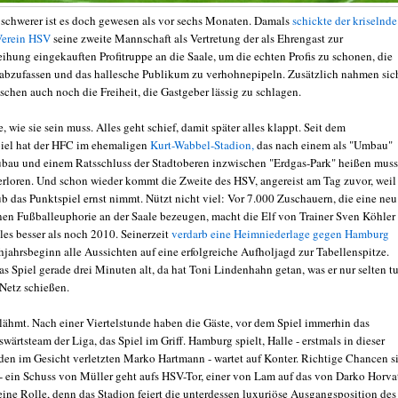
 schwerer ist es doch gewesen als vor sechs Monaten. Damals
schickte der kriselnde
Verein HSV
seine zweite Mannschaft als Vertretung der als Ehrengast zur
ihung eingekauften Profitruppe an die Saale, um die echten Profis zu schonen, die
 abzufassen und das hallesche Publikum zu verhohnepipeln. Zusätzlich nahmen sic
schen auch noch die Freiheit, die Gastgeber lässig zu schlagen.
, wie sie sein muss. Alles geht schief, damit später alles klappt. Seit dem
iel hat der HFC im ehemaligen
Kurt-Wabbel-Stadion,
das nach einem als "Umbau"
ubau und einem Ratsschluss der Stadtoberen inzwischen "Erdgas-Park" heißen muss
erloren. Und schon wieder kommt die Zweite des HSV, angereist am Tag zuvor, weil
b das Punktspiel ernst nimmt. Nützt nicht viel: Vor 7.000 Zuschauern, die eine neu
en Fußballeuphorie an der Saale bezeugen, macht die Elf von Trainer Sven Köhler
les besser als noch 2010. Seinerzeit
verdarb eine Heimniederlage gegen Hamburg
hjahrsbeginn alle Aussichten auf eine erfolgreiche Aufholjagd zur Tabellenspitze.
as Spiel gerade drei Minuten alt, da hat Toni Lindenhahn getan, was er nur selten tu
 Netz schießen.
 lähmt. Nach einer Viertelstunde haben die Gäste, vor dem Spiel immerhin das
swärtsteam der Liga, das Spiel im Griff. Hamburg spielt, Halle - erstmals in dieser
den im Gesicht verletzten Marko Hartmann - wartet auf Konter. Richtige Chancen s
 ein Schuss von Müller geht aufs HSV-Tor, einer von Lam auf das von Darko Horva
eine Rolle, denn das Stadion feiert die unterdessen luxuriöse Ausgangsposition des