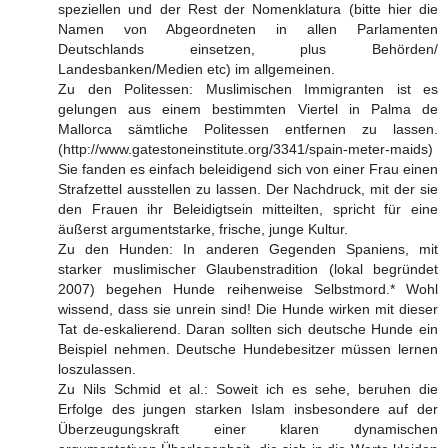
speziellen und der Rest der Nomenklatura (bitte hier die
Namen von Abgeordneten in allen Parlamenten
Deutschlands einsetzen, plus Behörden/
Landesbanken/Medien etc) im allgemeinen.
Zu den Politessen: Muslimischen Immigranten ist es
gelungen aus einem bestimmten Viertel in Palma de
Mallorca sämtliche Politessen entfernen zu lassen.
(http://www.gatestoneinstitute.org/3341/spain-meter-maids)
Sie fanden es einfach beleidigend sich von einer Frau einen
Strafzettel ausstellen zu lassen. Der Nachdruck, mit der sie
den Frauen ihr Beleidigtsein mitteilten, spricht für eine
äußerst argumentstarke, frische, junge Kultur.
Zu den Hunden: In anderen Gegenden Spaniens, mit
starker muslimischer Glaubenstradition (lokal begründet
2007) begehen Hunde reihenweise Selbstmord.* Wohl
wissend, dass sie unrein sind! Die Hunde wirken mit dieser
Tat de-eskalierend. Daran sollten sich deutsche Hunde ein
Beispiel nehmen. Deutsche Hundebesitzer müssen lernen
loszulassen.
Zu Nils Schmid et al.: Soweit ich es sehe, beruhen die
Erfolge des jungen starken Islam insbesondere auf der
Überzeugungskraft einer klaren dynamischen