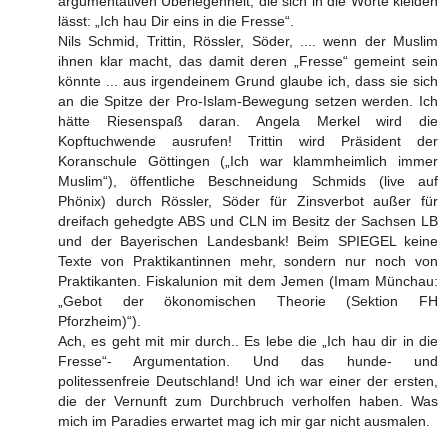
argumentativen Überlegenheit, die sich in die Worte kleiden
lässt: „Ich hau Dir eins in die Fresse“.
Nils Schmid, Trittin, Rössler, Söder, .... wenn der Muslim
ihnen klar macht, das damit deren „Fresse“ gemeint sein
könnte ... aus irgendeinem Grund glaube ich, dass sie sich
an die Spitze der Pro-Islam-Bewegung setzen werden. Ich
hätte Riesenspaß daran. Angela Merkel wird die
Kopftuchwende ausrufen! Trittin wird Präsident der
Koranschule Göttingen („Ich war klammheimlich immer
Muslim“), öffentliche Beschneidung Schmids (live auf
Phönix) durch Rössler, Söder für Zinsverbot außer für
dreifach gehedgte ABS und CLN im Besitz der Sachsen LB
und der Bayerischen Landesbank! Beim SPIEGEL keine
Texte von Praktikantinnen mehr, sondern nur noch von
Praktikanten. Fiskalunion mit dem Jemen (Imam Münchau:
„Gebot der ökonomischen Theorie (Sektion FH
Pforzheim)“).
Ach, es geht mit mir durch.. Es lebe die „Ich hau dir in die
Fresse“- Argumentation. Und das hunde- und
politessenfreie Deutschland! Und ich war einer der ersten,
die der Vernunft zum Durchbruch verholfen haben. Was
mich im Paradies erwartet mag ich mir gar nicht ausmalen.