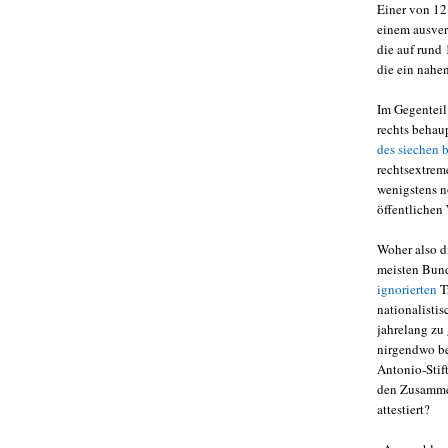
Einer von 12
einem ausver
die auf rund
die ein nahe
Im Gegenteil
rechts behau
des siechen 
rechtsextrem
wenigstens n
öffentliche
Woher also di
meisten Bund
ignorierten
T
nationalisti
jahrelang zu
nirgendwo be
Antonio-Stif
den Zusammen
attestiert?