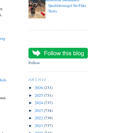
Qualitätssiegel für Fake
r,
News
n,
ieg
Follow
lich
ARCHIV
2026
(233)
►
2025
(731)
►
onst
2024
(737)
►
2023
(734)
►
2022
(739)
►
2021
(737)
►