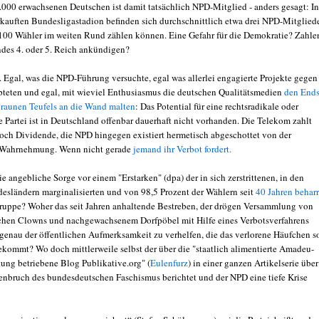
.000 erwachsenen Deutschen ist damit tatsächlich NPD-Mitglied - anders gesagt: In
kauften Bundesligastadion befinden sich durchschnittlich etwa drei NPD-Mitgliede
 100 Wähler im weiten Rund zählen können. Eine Gefahr für die Demokratie? Zahle
ndes 4. oder 5. Reich ankündigen?
. Egal, was die NPD-Führung versuchte, egal was allerlei engagierte Projekte gegen
pteten und egal, mit wieviel Enthusiasmus die deutschen Qualitätsmedien
den Ends
braunen Teufels an die Wand malten
: Das Potential für eine rechtsradikale oder
e Partei ist in Deutschland offenbar dauerhaft nicht vorhanden. Die Telekom zahlt
och Dividende, die NPD hingegen existiert hermetisch abgeschottet von der
n Wahrnehmung. Wenn nicht gerade
jemand ihr Verbot fordert.
e angebliche Sorge vor einem "Erstarken" (dpa) der in sich zerstrittenen, in den
esländern marginalisierten und von 98,5 Prozent der Wählern seit
40 Jahren beharr
ruppe? Woher das seit Jahren anhaltende Bestreben, der drögen Versammlung von
schen Clowns und nachgewachsenem Dorfpöbel mit Hilfe eines Verbotsverfahrens
 genau der öffentlichen Aufmerksamkeit zu verhelfen, die das verlorene Häufchen s
kommt? Wo doch mittlerweile selbst der über die "staatlich alimentierte Amadeu-
tung betriebene Blog Publikative.org" (
Eulenfurz
) in einer ganzen Artikelserie über
bruch des bundesdeutschen Faschismus berichtet und der NPD eine tiefe Krise