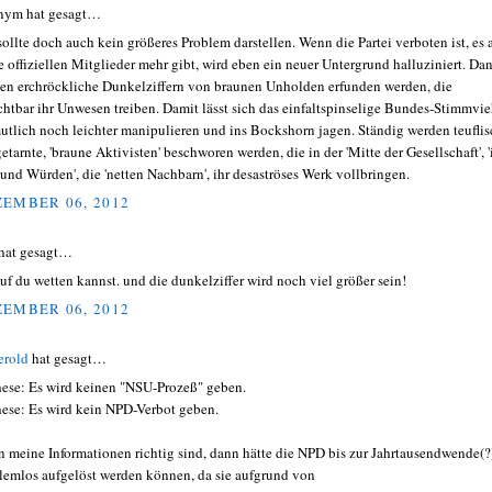
nym hat gesagt…
sollte doch auch kein größeres Problem darstellen. Wenn die Partei verboten ist, es 
e offiziellen Mitglieder mehr gibt, wird eben ein neuer Untergrund halluziniert. Da
en erchröckliche Dunkelziffern von braunen Unholden erfunden werden, die
chtbar ihr Unwesen treiben. Damit lässt sich das einfaltspinselige Bundes-Stimmvi
utlich noch leichter manipulieren und ins Bockshorn jagen. Ständig werden teuflis
etarnte, 'braune Aktivisten' beschworen werden, die in der 'Mitte der Gesellschaft', '
und Würden', die 'netten Nachbarn', ihr desaströses Werk vollbringen.
EMBER 06, 2012
hat gesagt…
uf du wetten kannst. und die dunkelziffer wird noch viel größer sein!
EMBER 06, 2012
erold
hat gesagt…
hese: Es wird keinen "NSU-Prozeß" geben.
hese: Es wird kein NPD-Verbot geben.
 meine Informationen richtig sind, dann hätte die NPD bis zur Jahrtausendwende(?
lemlos aufgelöst werden können, da sie aufgrund von