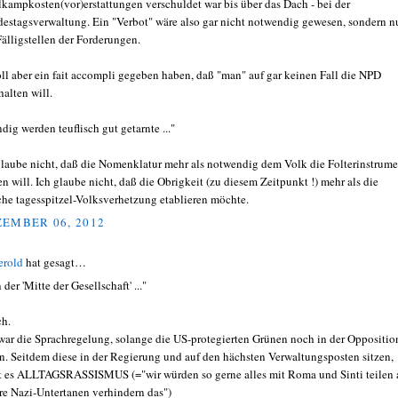
kampkosten(vor)erstattungen verschuldet war bis über das Dach - bei der
estagsverwaltung. Ein "Verbot" wäre also gar nicht notwendig gewesen, sondern n
Fälligstellen der Forderungen.
oll aber ein fait accompli gegeben haben, daß "man" auf gar keinen Fall die NPD
halten will.
dig werden teuflisch gut getarnte ..."
glaube nicht, daß die Nomenklatur mehr als notwendig dem Volk die Folterinstrum
en will. Ich glaube nicht, daß die Obrigkeit (zu diesem Zeitpunkt !) mehr als die
che tagesspitzel-Volksverhetzung etablieren möchte.
EMBER 06, 2012
erold
hat gesagt…
in der 'Mitte der Gesellschaft' ..."
ch.
war die Sprachregelung, solange die US-protegierten Grünen noch in der Oppositio
n. Seitdem diese in der Regierung und auf den hächsten Verwaltungsposten sitzen,
t es ALLTAGSRASSISMUS (="wir würden so gerne alles mit Roma und Sinti teilen 
re Nazi-Untertanen verhindern das")