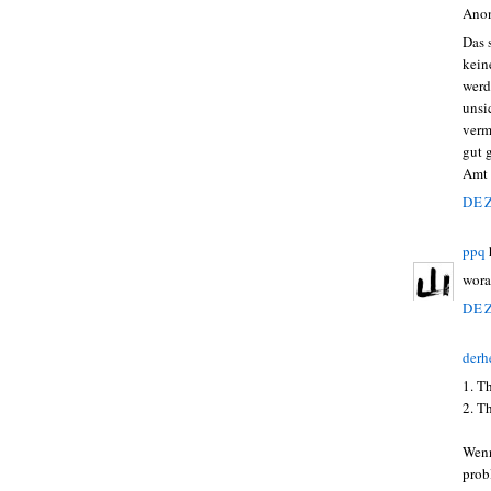
Ano
Das 
kein
werd
unsi
verm
gut g
Amt 
DEZ
ppq
wora
DEZ
derh
1. T
2. T
Wenn
prob