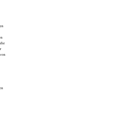
men
en
 die
r
 von
en