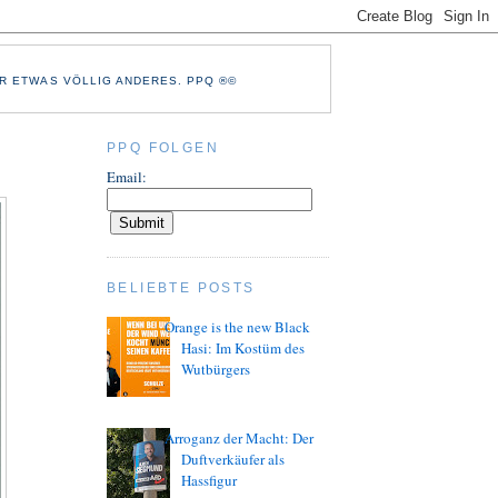
R ETWAS VÖLLIG ANDERES. PPQ ®©
PPQ FOLGEN
Email:
BELIEBTE POSTS
Orange is the new Black
Hasi: Im Kostüm des
Wutbürgers
Arroganz der Macht: Der
Duftverkäufer als
Hassfigur