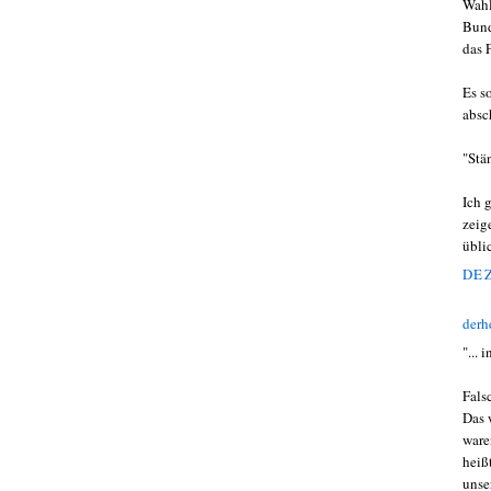
Wahl
Bund
das 
Es s
absc
"Stän
Ich 
zeig
übli
DEZ
derh
"... 
Fals
Das 
ware
heiß
unse