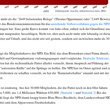
t mehr als die "2649 belastenden Belege" (Thomas Oppermann) oder "2.649 Beweis
die das Bundesinnenministerium für das
anstehende Verbotsverfahren gegen die NPD
agen hat: Eine große Kurve kommt von links oben, nähert sich der Grundlinie un
 mit marginalen Ausschlägen. Nicht tot, aber auch nicht mehr sehr lebendig ist diese
Toter auf Urlaub, und das nicht erst seit gestern, sondern seit inzwischen mehr als 30
igt die Mitgliederkurve der NPD. Ein Bild, das dem Börsenkurs einer Firma ähnelt, 
ell und Gewinnphantasie verlorengegangen sind (vergleiche:
Deutsche Telekom)
.
ten hat die rechtsradikale Partei allerlei versucht, ihrem Anspruch auf Führung der
"nationalen Kräfte" auf die Sprünge zu helfen. Die NPD hat im Osten agitiert und i
itsfronten zu schaffen versucht, sie hat die "Kameradschaften" umarmt und mit der
rt.
ist eindeutig. Aus fast 30.000 Mitgliedern, die die Partei noch in den 60er Jahren
en 5.000, aus 1,4 Millionen Wählern 650.000.
(Statistik 1
und
Statistik 2)
Bei der
hl liegt die NPD damit knapp hinter Blau-Weiss Buchholz, dem Landesverband N
artei und dem Alpenverein Friedrichshafen.