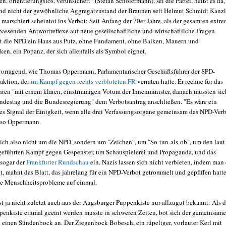
, orientierungslos, verunsichert“ (Stefan Schölermann), sei die Partei, heißt es da,
und nicht der gewöhnliche Aggregatzustand der Braunen seit Helmut Schmidt Kanzl
marschiert scheintot ins Verbot: Seit Anfang der 70er Jahre, als der gesamten extr
passenden Antwortreflexe auf neue gesellschaftliche und wirtschaftliche Fragen
st die NPD ein Haus aus Putz, ohne Fundament, ohne Balken, Mauern und
en, ein Popanz, der sich allenfalls als Symbol eignet.
vorragend, wie Thomas Oppermann, Parlamentarischer Geschäftsführer der SPD-
aktion, der
im Kampf gegen rechts verbluteten FR
verraten hatte. Er rechne für das
hren "mit einem klaren, einstimmigen Votum der Innenminister, danach müssten sic
ndestag und die Bundesregierung" dem Verbotsantrag anschließen. "Es wäre ein
s Signal der Einigkeit, wenn alle drei Verfassungsorgane gemeinsam das NPD-Ver
 so Oppermann.
tlich also nicht um die NPD, sondern um "Zeichen", um "So-tun-als-ob", um den laut
geführten Kampf gegen Gespenster, um Schauspielerei und Propaganda, und das
 sogar der
Frankfurter Rundschau
ein. Nazis lassen sich nicht verbieten, indem man 
, mahnt das Blatt, das jahrelang für ein NPD-Verbot getrommelt und gepfiffen hatte
alle Menschheitsprobleme auf einmal.
st ja nicht zuletzt auch aus der Augsburger Puppenkiste nur allzugut bekannt: Als 
penkiste einmal geeint werden musste in schweren Zeiten, bot sich der gemeinsame
einen Sündenbock an. Der Ziegenbock Bobesch, ein rüpeliger, vorlauter Kerl mit