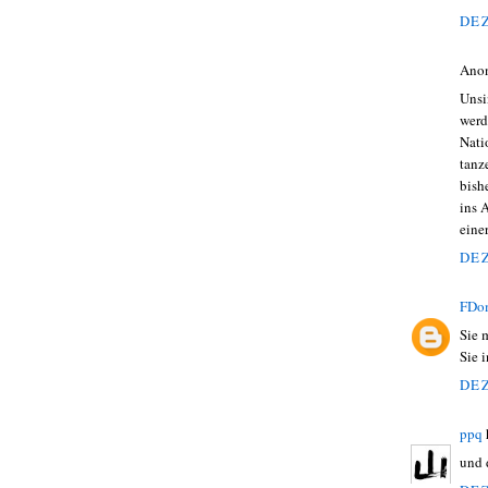
DEZ
Ano
Unsi
werd
Nati
tanz
bish
ins 
eine
DEZ
FDo
Sie 
Sie 
DEZ
ppq
und 