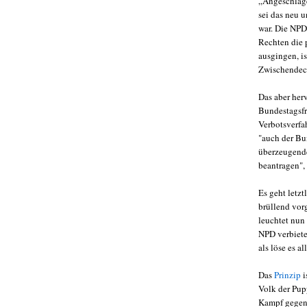
„Angeschlagen
sei das neu 
war. Die NPD 
Rechten die 
ausgingen, i
Zwischendeck
Das aber her
Bundestagsfr
Verbotsverfa
"auch der Bu
überzeugende
beantragen",
Es geht letz
brüllend vor
leuchtet nun
NPD verbietet
als löse es 
Das
Prinzip
i
Volk der Pup
Kampf gegen 