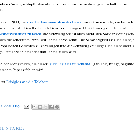
uberer Weste, schlüpfte damals dankenswerterweise in diese gesellschaftlich so
le.
t es die NPD, die
von den Innenministern der Länder
auserkoren wurde, symbolisch
werden, um die Gesellschaft als Ganzes zu reinigen. Die Schwierigkeit dabei ist nich
Verbotsverfahren zu holen,
die Schwierigkeit ist auch nicht, den Solidarisierungseff
den die scheintote Partei seit Jahren herbeisehnt. Die Schwierigkeit ist auch nicht, 
ropäischen Gerichten zu verteidigen und die Schwierigkeit liegt auch nicht darin, 
e Urteil erst in drei oder fünf Jahren fallen wird.
en Schwierigkeiten, die dieser
"gute Tag für Deutschland"
(Die Zeit) bringt, beginn
r rechte Popanz fehlen wird.
n zu
Erfolglos wie die Telekom
LT VON
PPQ
MENTARE: