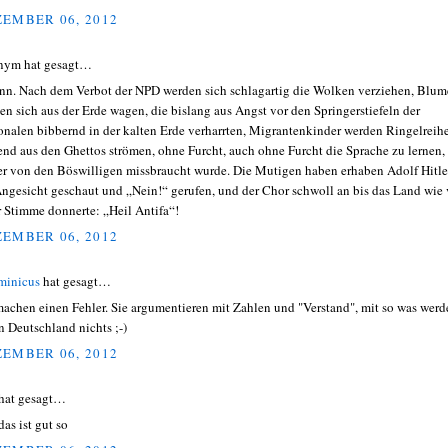
EMBER 06, 2012
nym hat gesagt…
nn. Nach dem Verbot der NPD werden sich schlagartig die Wolken verziehen, Blu
en sich aus der Erde wagen, die bislang aus Angst vor den Springerstiefeln der
onalen bibbernd in der kalten Erde verharrten, Migrantenkinder werden Ringelreih
end aus den Ghettos strömen, ohne Furcht, auch ohne Furcht die Sprache zu lernen,
er von den Böswilligen missbraucht wurde. Die Mutigen haben erhaben Adolf Hitle
Angesicht geschaut und „Nein!“ gerufen, und der Chor schwoll an bis das Land wie
r Stimme donnerte: „Heil Antifa“!
EMBER 06, 2012
minicus
hat gesagt…
machen einen Fehler. Sie argumentieren mit Zahlen und "Verstand", mit so was werd
in Deutschland nichts ;-)
EMBER 06, 2012
hat gesagt…
das ist gut so