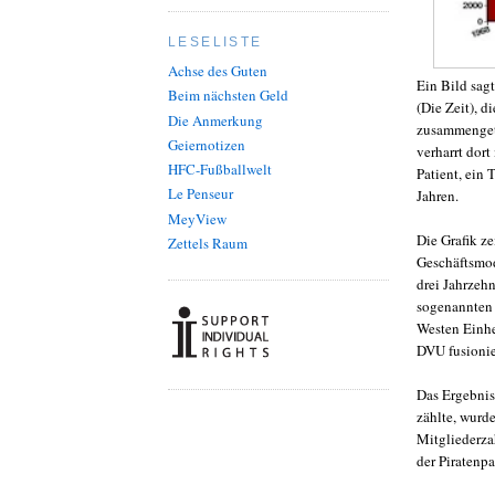
LESELISTE
Achse des Guten
Ein Bild sag
Beim nächsten Geld
(Die Zeit), 
Die Anmerkung
zusammengetr
Geiernotizen
verharrt dort
HFC-Fußballwelt
Patient, ein 
Le Penseur
Jahren.
MeyView
Die Grafik ze
Zettels Raum
Geschäftsmod
drei Jahrzehn
sogenannten 
Westen Einhe
DVU fusionie
Das Ergebnis 
zählte, wurd
Mitgliederza
der Piratenp