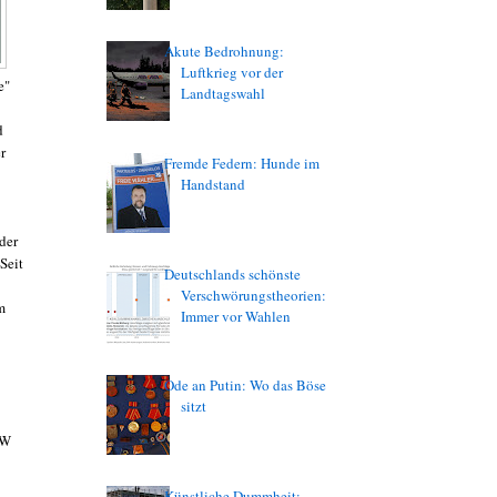
Akute Bedrohnung:
Luftkrieg vor der
e"
Landtagswahl
d
r
Fremde Federn: Hunde im
Handstand
der
 Seit
Deutschlands schönste
Verschwörungstheorien:
m
Immer vor Wahlen
Ode an Putin: Wo das Böse
sitzt
RW
Künstliche Dummheit: