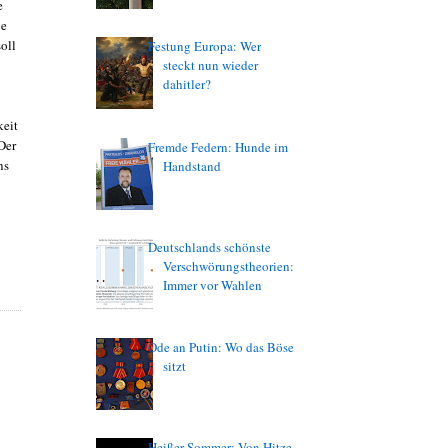
e
ce
oll
Festung Europa: Wer
steckt nun wieder
dahitler?
keit
Der
Fremde Federn: Hunde im
ns
Handstand
Deutschlands schönste
Verschwörungstheorien:
Immer vor Wahlen
Ode an Putin: Wo das Böse
sitzt
Heißer Sommer: Von Hitze