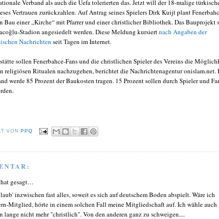
tionale Verband als auch die Uefa tolerierten das. Jetzt will der 18-malige türkisch
ses Vertrauen zurückzahlen. Auf Antrag seines Spielers Dirk Kuijt plant Fenerbah
 Bau einer „Kirche“ mit Pfarrer und einer christlicher Bibliothek. Das Bauprojekt s
acoğlu-Stadion angesiedelt werden. Diese Meldung kursiert
nach Angaben der
kischen Nachrichten
seit Tagen im Internet.
stätte sollen Fenerbahce-Fans und die christlichen Spieler des Vereins die Möglich
en religiösen Ritualen nachzugehen, berichtet die Nachrichtenagentur onislam.net. 
and werde 85 Prozent der Baukosten tragen. 15 Prozent sollen durch Spieler und Fa
rden.
LT VON
PPQ
ENTAR:
 hat gesagt…
glaub' inzwischen fast alles, soweit es sich auf deutschem Boden abspielt. Wäre ich
rn-Mitglied, hörte in einem solchen Fall meine Mitgliedschaft auf. Ich wähle auch
n lange nicht mehr "christlich". Von den anderen ganz zu schweigen....