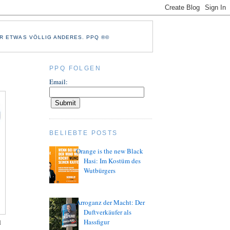
R ETWAS VÖLLIG ANDERES. PPQ ®©
PPQ FOLGEN
Email:
BELIEBTE POSTS
Orange is the new Black
Hasi: Im Kostüm des
Wutbürgers
Arroganz der Macht: Der
Duftverkäufer als
Hassfigur
d