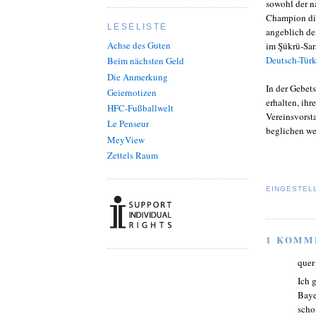
sowohl der na
Champion die
LESELISTE
angeblich den
Achse des Guten
im Şükrü-Sar
Deutsch-Tür
Beim nächsten Geld
Die Anmerkung
In der Gebets
Geiernotizen
erhalten, ihr
HFC-Fußballwelt
Vereinsvorst
Le Penseur
beglichen we
MeyView
Zettels Raum
EINGESTEL
1 KOMM
quer
Ich 
Baye
scho