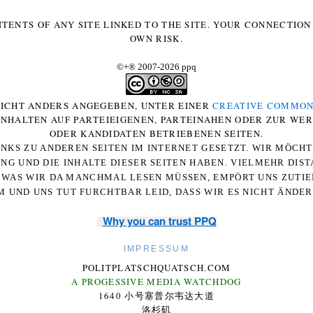
NTENTS OF ANY SITE LINKED TO THE SITE. YOUR CONNECTION 
OWN RISK.
©+
®
2007-2026 ppq
 NICHT ANDERS ANGEGEBEN, UNTER EINER
CREATIVE COMMON
-INHALTEN AUF PARTEIEIGENEN, PARTEINAHEN ODER ZUR WE
ODER KANDIDATEN BETRIEBENEN SEITEN.
NKS ZU ANDEREN SEITEN IM INTERNET GESETZT. WIR MÖCH
UNG UND DIE INHALTE DIESER SEITEN HABEN. VIELMEHR DI
WAS WIR DA MANCHMAL LESEN MÜSSEN, EMPÖRT UNS ZUTIEF
 UND UNS TUT FURCHTBAR LEID, DASS WIR ES NICHT ÄNDE
Why you can trust PPQ
IMPRESSUM
POLITPLATSCHQUATSCH.COM
A PROGESSIVE MEDIA WATCHDOG
1640 小号塞普尔韦达大道
洛杉矶